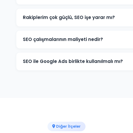
Mengen yerel SEO'sunda Google Haritalar sıralamaların
kelimeleri optimize ediyoruz. Böylece "Mengen + hizme
Rakiplerim çok güçlü, SEO işe yarar mı?
çıkıyorsunuz.
Rekabetli Mengen pazarında bile doğru strateji ile 
kuyruklu (long-tail) anahtar kelimelerde hızlı kazanı
SEO çalışmalarının maliyeti nedir?
kelimelerde güçlenmeye çalışırız.
Mengen işletmelerine yönelik SEO paketlerimiz aylık
ve hedeflerinize göre özelleştirilmiş fiyat teklifi için
SEO ile Google Ads birlikte kullanılmalı mı?
İdeal kombinasyon ikisinin birlikte kullanılmasıdır. Me
Google Ads, uzun vadeli organik büyüme için SEO bir
karışımı öneriyoruz.
Diğer İlçeler