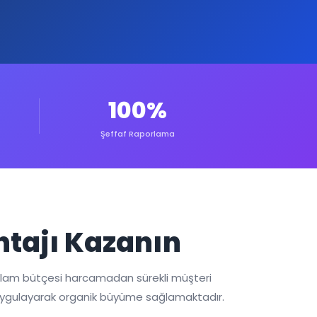
100%
Şeffaf Raporlama
ntajı Kazanın
klam bütçesi harcamadan sürekli müşteri
ri uygulayarak organik büyüme sağlamaktadır.