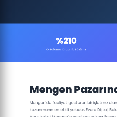
%210
Ortalama Organik Büyüme
Mengen Pazarınd
Mengen'de faaliyet gösteren bir işletme ola
kazanmanın en etkili yoludur. Evora Dijital, 
Her strateji Mengen'in yerel pazar koşullarına 