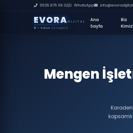
0535 875 09 32
WhatsApp
info@evoradijita
E
V
O
R
A
Ana
Biz
DIJITAL
Sayfa
Kimiz
V
— Value
(İş Değeri)
Mengen İşle
Karadeni
kapsamlı S