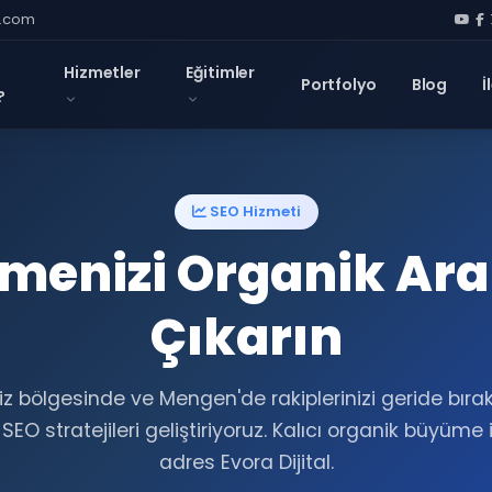
l.com
Hizmetler
Eğitimler
Portfolyo
Blog
İ
?
SEO Hizmeti
tmenizi Organik Ar
Çıkarın
z bölgesinde ve Mengen'de rakiplerinizi geride bıra
EO stratejileri geliştiriyoruz. Kalıcı organik büyüme
adres Evora Dijital.