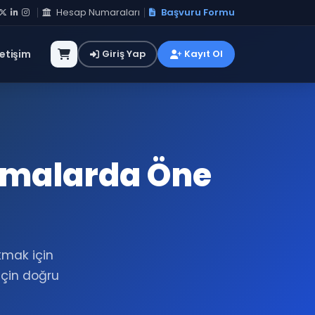
Hesap Numaraları
Başvuru Formu
letişim
Giriş Yap
Kayıt Ol
amalarda Öne
kmak için
 için doğru