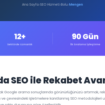
Ana Sayfa
SEO Hizmeti
Bolu
Mengen
12+
90 Gün
Sektörde Uzmanlık
İlk Sıralama İyileştirme
a SEO ile Rekabet Ava
rak Google arama sonuçlarında görünürlüğünüzü artırmak, re
Bolu ve çevresindeki işletmelere kanıtlanmış SEO metodolojile
ve rakip durumuna göre özelleştirilir.