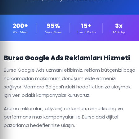
200+
95%
15+
3x
Web Sitesi
Başarı Oranı
Uzman Kadro
ROI Artışı
Bursa Google Ads Reklamları Hizmeti
Bursa Google Ads uzmanı ekibimiz, reklam bütçenizi boşa
harcamadan maksimum dönüşüm elde etmenizi
sağlıyor. Marmara Bölgesi'ndeki hedef kitlenize ulaşmak
için veri odaklı kampanyalar kuruyoruz.
Arama reklamları, alışveriş reklamları, remarketing ve
performans max kampanyaları ile Bursa'daki dijital
pazarlama hedeflerinize ulaşın.