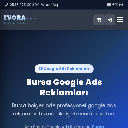
0535 875 09 32
WhatsApp
E
V
O
R
A
DIJITAL
V
— Value
(İş Değeri)
Google Ads Reklamları
Bursa Google Ads
Reklamları
Bursa bölgesinde profesyonel google ads
reklamları hizmeti ile işletmenizi büyütün.
Ana Sayfa
Google Ads Reklamları
Bursa