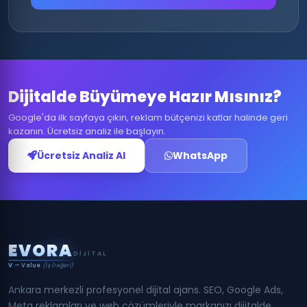
Dijitalde Büyümeye Hazır Mısınız?
Google'da ilk sayfaya çıkın, reklam bütçenizi katlar halinde geri
kazanın. Ücretsiz analiz ile başlayın.
Ücretsiz Analiz Al
WhatsApp
E
V
O
R
A
DIJITAL
V
— Value
(İş Değeri)
Ankara merkezli profesyonel dijital ajans. SEO, Google Ads,
Meta reklamları ve web çözümleriyle markanızı dijitalde