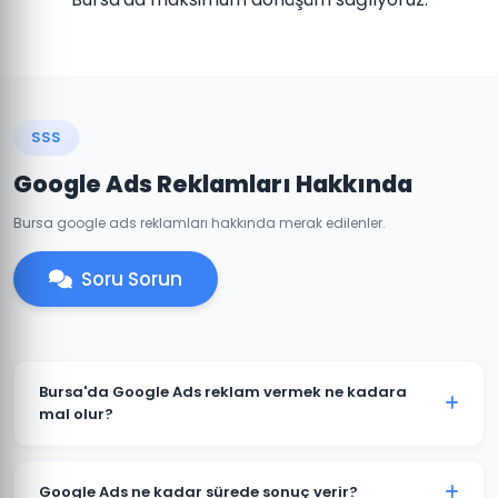
SSS
Google Ads Reklamları Hakkında
Bursa google ads reklamları hakkında merak edilenler.
Soru Sorun
Bursa'da Google Ads reklam vermek ne kadara
mal olur?
Google Ads maliyeti sektörünüze, rekabet düzeyine ve
hedef kitlenize göre değişir. Bursa'daki işletmeniz için
Google Ads ne kadar sürede sonuç verir?