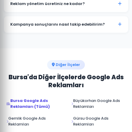
kampanyalar bütçenizi hızla tüketir. Yenişehir'deki
Reklam yönetim ücretiniz ne kadar?
işletmelerin büyük çoğunluğu profesyonel yönetimle
maliyetleri %30-50 düşürürken dönüşüm sayısını
Reklam yönetim ücretimiz, aylık reklam bütçenizin
artırmaktadır.
%15-20'si arasında değişmektedir. Yenişehir için
Kampanya sonuçlarını nasıl takip edebilirim?
minimum yönetim ücreti 1.000 TL/ay'dır. Bütçe ve
hedeflerinize göre özel teklif sunuyoruz.
Yenişehir kampanyalarınız için Google Ads hesabınıza
tam erişim sağlıyoruz. Ek olarak aylık performans
raporu, tıklama, gösterim, dönüşüm ve reklam
harcaması verileri ile sunulmaktadır.
Diğer İlçeler
Bursa'da Diğer İlçelerde Google Ads
Reklamları
Bursa Google Ads
Büyükorhan Google Ads
Reklamları (Tümü)
Reklamları
Gemlik Google Ads
Gürsu Google Ads
Reklamları
Reklamları