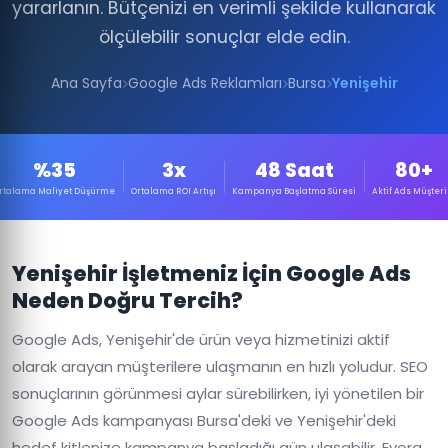
yararlanın. Bütçenizi en verimli şekilde kullanarak
ölçülebilir sonuçlar elde edin.
Ana Sayfa
Google Ads Reklamları
Bursa
Yenişehir
%35
3x
48 Saat
80+
rtalama Maliyet Düşürme
Ortalama ROI Artışı
Kampanya Başlatma Süresi
Aktif Ads Müşteri
Yenişehir İşletmeniz İçin Google Ads
Neden Doğru Tercih?
Google Ads, Yenişehir'de ürün veya hizmetinizi aktif
olarak arayan müşterilere ulaşmanın en hızlı yoludur. SEO
sonuçlarının görünmesi aylar sürebilirken, iyi yönetilen bir
Google Ads kampanyası Bursa'deki ve Yenişehir'deki
hedef kitlenize kampanya başladığı gün ulaşabilir. Evora