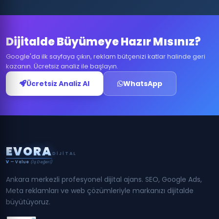
Dijitalde Büyümeye Hazır Mısınız?
Google'da ilk sayfaya çıkın, reklam bütçenizi katlar halinde geri
kazanın. Ücretsiz analiz ile başlayın.
Ücretsiz Analiz Al
WhatsApp
E
V
O
R
A
DIJITAL
V
— Value
(İş Değeri)
Ankara merkezli profesyonel dijital ajans. SEO, Google Ads,
Meta reklamları ve web çözümleriyle markanızı dijitalde
büyütüyoruz.