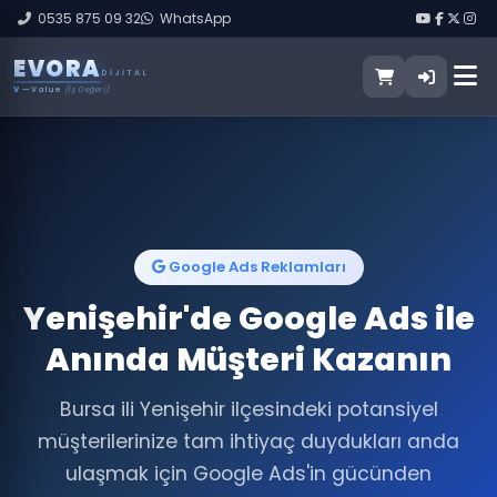
0535 875 09 32
WhatsApp
E
V
O
R
A
DIJITAL
V
— Value
(İş Değeri)
Google Ads Reklamları
Yenişehir'de Google Ads ile
Anında Müşteri Kazanın
Bursa ili Yenişehir ilçesindeki potansiyel
müşterilerinize tam ihtiyaç duydukları anda
ulaşmak için Google Ads'in gücünden