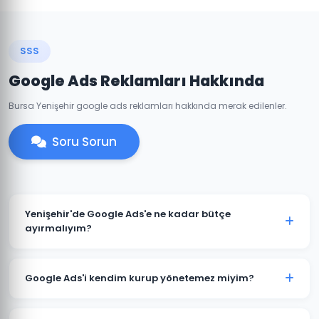
SSS
Google Ads Reklamları Hakkında
Bursa Yenişehir google ads reklamları hakkında merak edilenler.
Soru Sorun
Yenişehir'de Google Ads'e ne kadar bütçe
ayırmalıyım?
Yenişehir'deki sektörünüze ve rekabete göre aylık
1.500 TL ile başlanabilir. Ancak anlamlı sonuçlar için
Google Ads'i kendim kurup yönetemez miyim?
3.000-5.000 TL+ bütçe önerilmektedir. Ücretsiz bütçe
analizi için iletişime geçin.
Teknik olarak mümkündür; ancak optimize edilmemiş