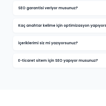
SEO garantisi veriyor musunuz?
Belirli anahtar kelimelerde kesin sıralama garantisi v
Google'ın algoritmalarına bağlıdır. Ancak İznik projel
Kaç anahtar kelime için optimizasyon yapıyor
hedeflere ulaşmak için tüm çabamızı sarf ediyoruz.
İznik projelerine başlamadan kapsamlı bir anahtar kel
büyüklüğüne göre 20-200+ anahtar kelime hedeflenebili
İçeriklerimi siz mi yazıyorsunuz?
kelimelere odaklanıyoruz.
Evet. İznik ve sektörünüze odaklı, SEO açısından optimi
İçeriklerimiz hem okuyucuya hem de Google'a hitap e
E-ticaret sitem için SEO yapıyor musunuz?
İznik'deki e-ticaret işletmelerine ürün sayfası SEO'su,
entegrasyonu gibi özelleşmiş hizmetler sunuyoruz. Onlin