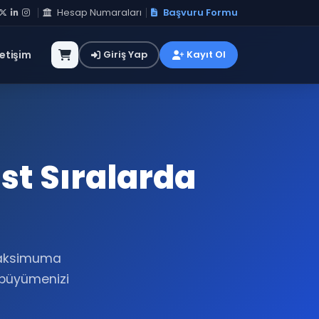
Hesap Numaraları
Başvuru Formu
letişim
Giriş Yap
Kayıt Ol
st Sıralarda
 maksimuma
k büyümenizi