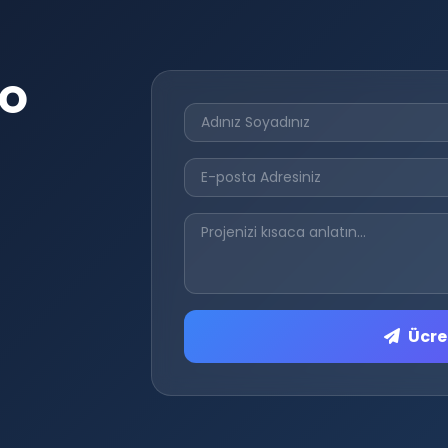
EO
Ücret