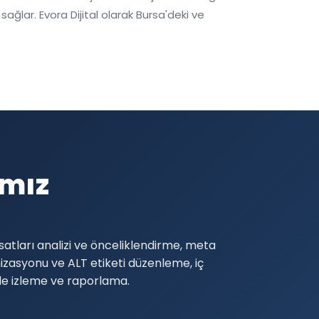
ağlar. Evora Dijital olarak Bursa'deki ve
ımız
atları analizi ve önceliklendirme, meta
zasyonu ve ALT etiketi düzenleme, iç
ole izleme ve raporlama.