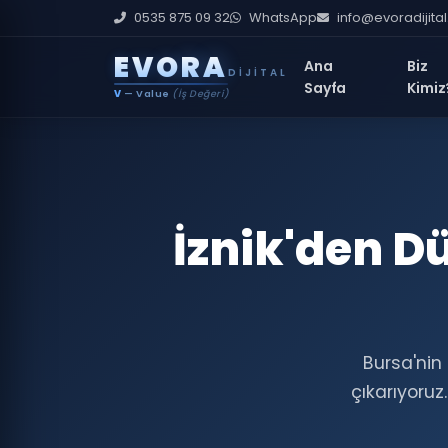
0535 875 09 32
WhatsApp
info@evoradijita
E
V
O
R
A
Ana
Biz
DIJITAL
Sayfa
Kimiz
V
— Value
(İş Değeri)
İznik'den D
Bursa'nin
çıkarıyoruz