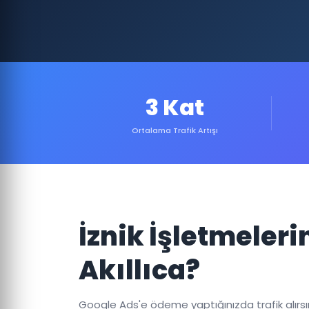
3 Kat
Ortalama Trafik Artışı
İznik İşletmeler
Akıllıca?
Google Ads'e ödeme yaptığınızda trafik alırsınız