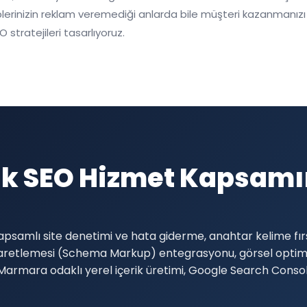
lerinizin reklam veremediği anlarda bile müşteri kazanmanızı s
O stratejileri tasarlıyoruz.
ik SEO Hizmet Kapsam
apsamlı site denetimi ve hata giderme, anahtar kelime fırs
şaretlemesi (Schema Markup) entegrasyonu, görsel optimi
ve Marmara odaklı yerel içerik üretimi, Google Search Cons