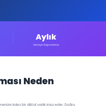
Aylık
Detaylı Raporlama
apması Neden
nize kalıcı bir dijital varlık inşa eder. Doğru