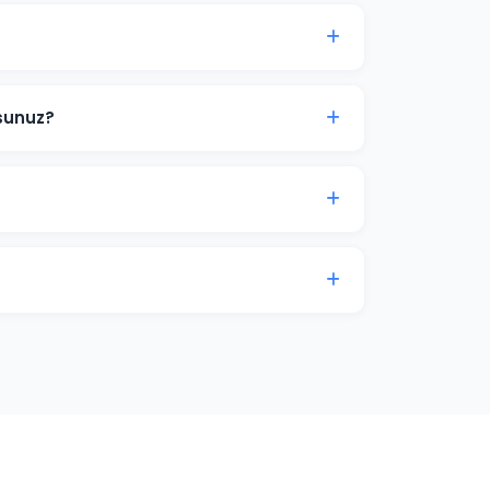
ermek etik değildir çünkü sıralamalar
erimizde şeffaf hedefler koyuyor ve bu
sunuz?
ime araştırması yapıyoruz. Paket
r. Önce en değerli ve ulaşılabilir
ze edilmiş, özgün Türkçe içerikler üretiyoruz.
decek şekilde kurgulanır.
 kategori optimizasyonu ve yapısal veri
e satışlarınızı artırmak için iletişime geçin.