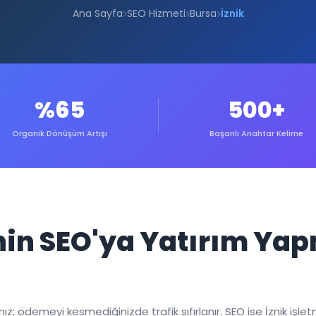
Ana Sayfa
SEO Hizmeti
Bursa
İznik
%65
500+
Organik Dönüşüm Artışı
Başarılı Anahtar Kelime
inin SEO'ya Yatırım Y
; ödemeyi kesmediğinizde trafik sıfırlanır. SEO ise İznik işletme