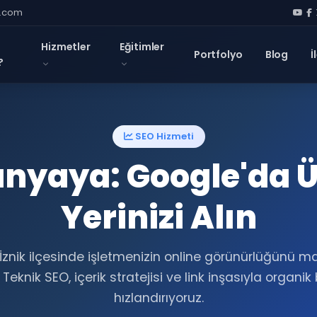
l.com
Hizmetler
Eğitimler
Portfolyo
Blog
İ
?
SEO Hizmeti
ünyaya: Google'da Ü
Yerinizi Alın
 İznik ilçesinde işletmenizin online görünürlüğünü
. Teknik SEO, içerik stratejisi ve link inşasıyla organi
hızlandırıyoruz.