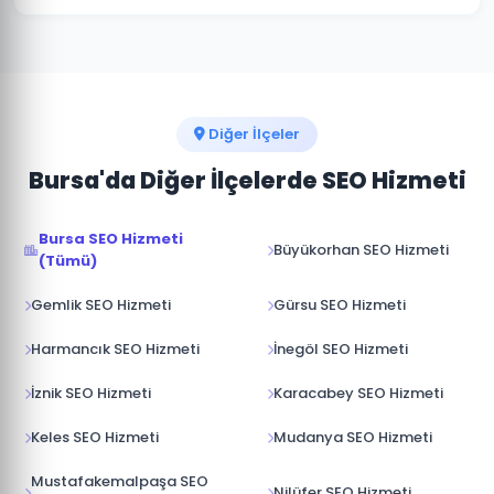
İçeriklerimiz hem okuyucuya hem de Google'a hitap
edecek şekilde kurgulanır.
Kestel'deki e-ticaret işletmelerine ürün sayfası SEO'su,
kategori optimizasyonu ve yapısal veri entegrasyonu
gibi özelleşmiş hizmetler sunuyoruz. Online satışlarınızı
artırmak için iletişime geçin.
Diğer İlçeler
Bursa'da Diğer İlçelerde SEO Hizmeti
Bursa SEO Hizmeti
Büyükorhan SEO Hizmeti
(Tümü)
Gemlik SEO Hizmeti
Gürsu SEO Hizmeti
Harmancık SEO Hizmeti
İnegöl SEO Hizmeti
İznik SEO Hizmeti
Karacabey SEO Hizmeti
Keles SEO Hizmeti
Mudanya SEO Hizmeti
Mustafakemalpaşa SEO
Nilüfer SEO Hizmeti