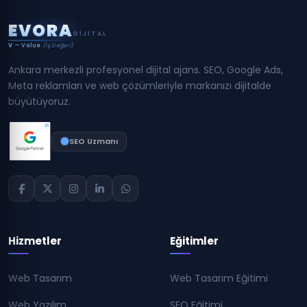
E
V
O
R
A
DIJITAL
V
— Value
(İş Değeri)
Ankara merkezli profesyonel dijital ajans. SEO, Google Ads,
Meta reklamları ve web çözümleriyle markanızı dijitalde
büyütüyoruz.
SEO Uzmanı
Hizmetler
Eğitimler
Web Tasarım
Web Tasarım Eğitimi
Web Yazılım
SEO Eğitimi