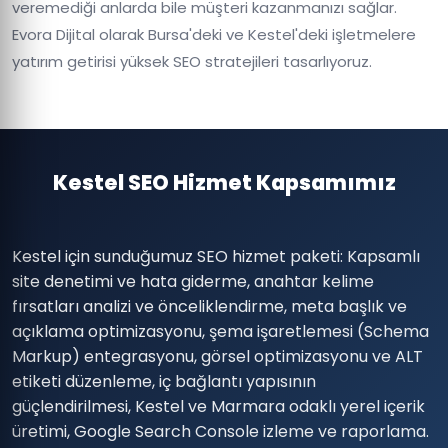
veremediği anlarda bile müşteri kazanmanızı sağlar.
Evora Dijital olarak Bursa'deki ve Kestel'deki işletmelere
yatırım getirisi yüksek SEO stratejileri tasarlıyoruz.
Kestel SEO Hizmet Kapsamımız
Kestel için sunduğumuz SEO hizmet paketi: Kapsamlı
site denetimi ve hata giderme, anahtar kelime
fırsatları analizi ve önceliklendirme, meta başlık ve
açıklama optimizasyonu, şema işaretlemesi (Schema
Markup) entegrasyonu, görsel optimizasyonu ve ALT
etiketi düzenleme, iç bağlantı yapısının
güçlendirilmesi, Kestel ve Marmara odaklı yerel içerik
üretimi, Google Search Console izleme ve raporlama.