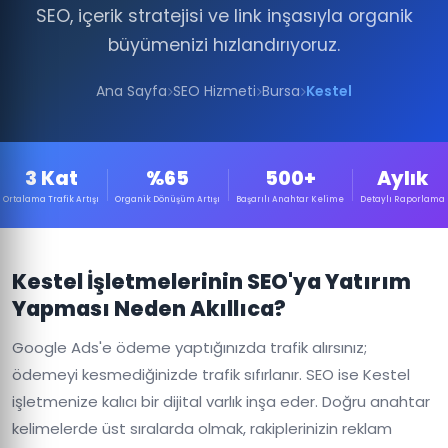
SEO, içerik stratejisi ve link inşasıyla organik
büyümenizi hızlandırıyoruz.
Ana Sayfa
SEO Hizmeti
Bursa
Kestel
3 Kat
%65
500+
Aylık
Ortalama Trafik Artışı
Organik Dönüşüm Artışı
Başarılı Anahtar Kelime
Detaylı Raporlama
Kestel İşletmelerinin SEO'ya Yatırım
Yapması Neden Akıllıca?
Google Ads'e ödeme yaptığınızda trafik alırsınız;
ödemeyi kesmediğinizde trafik sıfırlanır. SEO ise Kestel
işletmenize kalıcı bir dijital varlık inşa eder. Doğru anahtar
kelimelerde üst sıralarda olmak, rakiplerinizin reklam