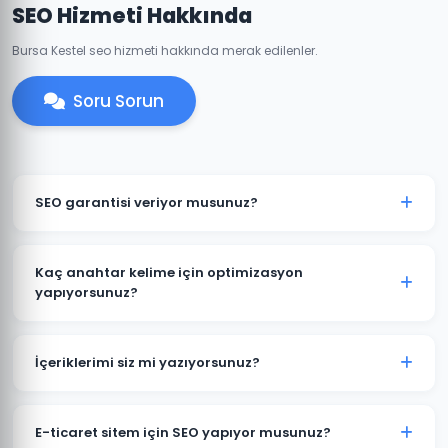
SEO Hizmeti Hakkında
Bursa Kestel seo hizmeti hakkında merak edilenler.
Soru Sorun
SEO garantisi veriyor musunuz?
Belirli anahtar kelimelerde kesin sıralama garantisi
vermek etik değildir çünkü sıralamalar Google'ın
Kaç anahtar kelime için optimizasyon
algoritmalarına bağlıdır. Ancak Kestel projelerimizde
yapıyorsunuz?
şeffaf hedefler koyuyor ve bu hedeflere ulaşmak için
Kestel projelerine başlamadan kapsamlı bir anahtar
tüm çabamızı sarf ediyoruz.
kelime araştırması yapıyoruz. Paket büyüklüğüne göre
İçeriklerimi siz mi yazıyorsunuz?
20-200+ anahtar kelime hedeflenebilir. Önce en
değerli ve ulaşılabilir kelimelere odaklanıyoruz.
Evet. Kestel ve sektörünüze odaklı, SEO açısından
optimize edilmiş, özgün Türkçe içerikler üretiyoruz.
E-ticaret sitem için SEO yapıyor musunuz?