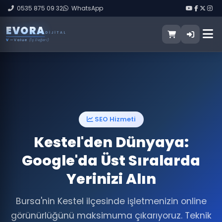
0535 875 09 32
WhatsApp
E
V
O
R
A
DIJITAL
V
— Value
(İş Değeri)
SEO Hizmeti
Kestel'den Dünyaya:
Google'da Üst Sıralarda
Yerinizi Alın
Bursa'nin Kestel ilçesinde işletmenizin online
görünürlüğünü maksimuma çıkarıyoruz. Teknik