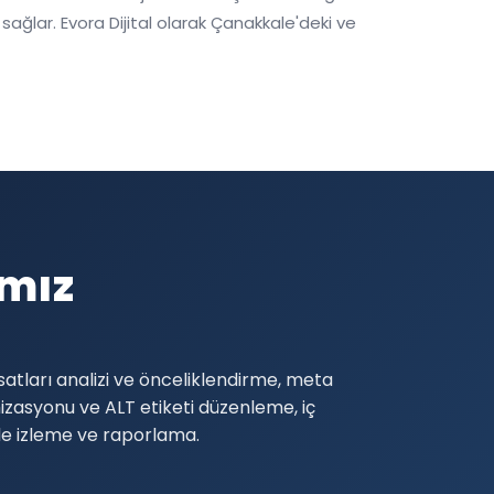
ağlar. Evora Dijital olarak Çanakkale'deki ve
mız
atları analizi ve önceliklendirme, meta
zasyonu ve ALT etiketi düzenleme, iç
ole izleme ve raporlama.