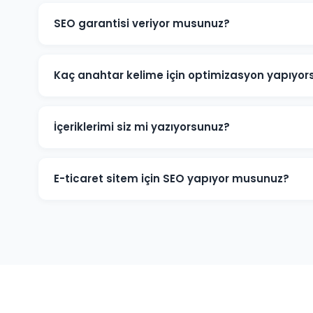
SEO garantisi veriyor musunuz?
Belirli anahtar kelimelerde kesin sıralama garantisi v
Google'ın algoritmalarına bağlıdır. Ancak Biga projel
Kaç anahtar kelime için optimizasyon yapıyor
hedeflere ulaşmak için tüm çabamızı sarf ediyoruz.
Biga projelerine başlamadan kapsamlı bir anahtar kel
büyüklüğüne göre 20-200+ anahtar kelime hedeflenebili
İçeriklerimi siz mi yazıyorsunuz?
kelimelere odaklanıyoruz.
Evet. Biga ve sektörünüze odaklı, SEO açısından optimi
İçeriklerimiz hem okuyucuya hem de Google'a hitap e
E-ticaret sitem için SEO yapıyor musunuz?
Biga'deki e-ticaret işletmelerine ürün sayfası SEO'su,
entegrasyonu gibi özelleşmiş hizmetler sunuyoruz. Onlin