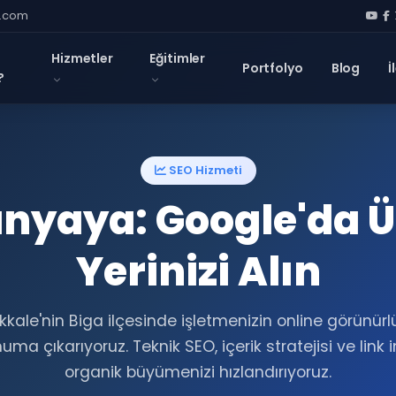
l.com
Hizmetler
Eğitimler
Portfolyo
Blog
İ
?
SEO Hizmeti
nyaya: Google'da Ü
Yerinizi Alın
kale'nin Biga ilçesinde işletmenizin online görünür
a çıkarıyoruz. Teknik SEO, içerik stratejisi ve link 
organik büyümenizi hızlandırıyoruz.