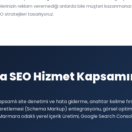
lerinizin reklam veremediği anlarda bile müşteri kazanmanızı s
 stratejileri tasarlıyoruz.
ga SEO Hizmet Kapsamı
psamlı site denetimi ve hata giderme, anahtar kelime fırs
şaretlemesi (Schema Markup) entegrasyonu, görsel optimi
e Marmara odaklı yerel içerik üretimi, Google Search Cons