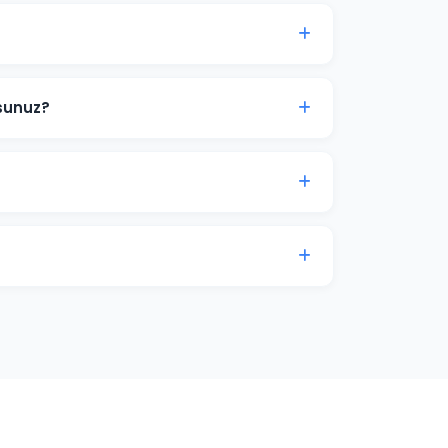
ermek etik değildir çünkü sıralamalar
erimizde şeffaf hedefler koyuyor ve bu
sunuz?
ime araştırması yapıyoruz. Paket
r. Önce en değerli ve ulaşılabilir
ze edilmiş, özgün Türkçe içerikler üretiyoruz.
decek şekilde kurgulanır.
 kategori optimizasyonu ve yapısal veri
e satışlarınızı artırmak için iletişime geçin.