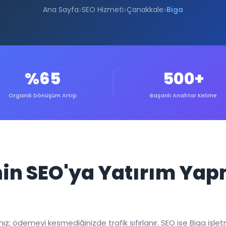
Ana Sayfa
SEO Hizmeti
Çanakkale
Biga
%65
500+
Organik Dönüşüm Artışı
Başarılı Anahtar Kelime
inin SEO'ya Yatırım Ya
; ödemeyi kesmediğinizde trafik sıfırlanır. SEO ise Biga işletmen