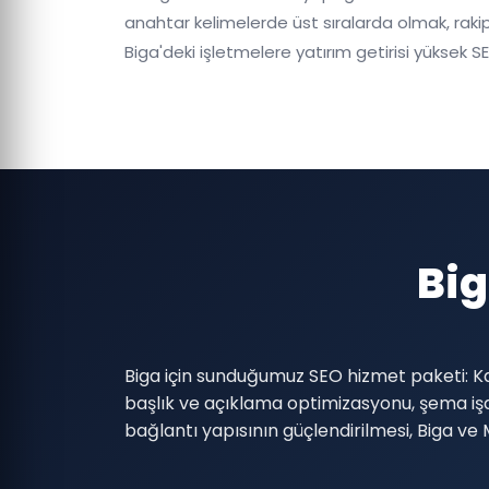
anahtar kelimelerde üst sıralarda olmak, rakip
Biga'deki işletmelere yatırım getirisi yüksek SEO
Bi
Biga için sunduğumuz SEO hizmet paketi: Ka
başlık ve açıklama optimizasyonu, şema i
bağlantı yapısının güçlendirilmesi, Biga v