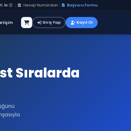
Hesap Numaraları
Başvuru Formu
letişim
Giriş Yap
Kayıt Ol
st Sıralarda
lüğünü
inşasıyla