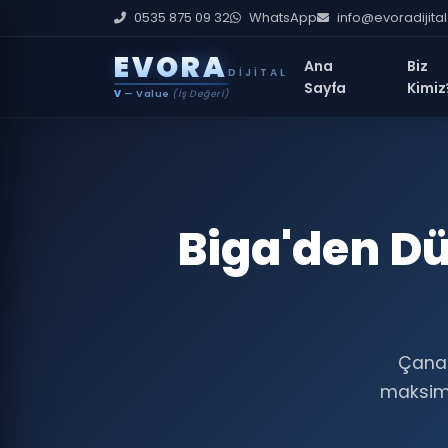
0535 875 09 32
WhatsApp
info@evoradijita
E
V
O
R
A
Ana
Biz
DIJITAL
Sayfa
Kimiz
V
— Value
(İş Değeri)
Biga'den Dü
Çanak
maksimum