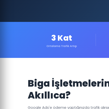
3 Kat
Ortalama Trafik Artışı
Biga İşletmeler
Akıllıca?
Google Ads'e ödeme yaptığınızda trafik alırsınız