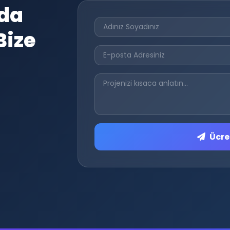
'da
Bize
Ücret