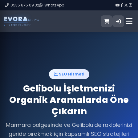
0535 875 09 32
WhatsApp
E
V
O
R
A
DIJITAL
V
— Value
(İş Değeri)
SEO Hizmeti
Gelibolu İşletmenizi
Organik Aramalarda Öne
Çıkarın
Marmara bölgesinde ve Gelibolu'de rakiplerinizi
geride bırakmak için kapsamlı SEO stratejileri