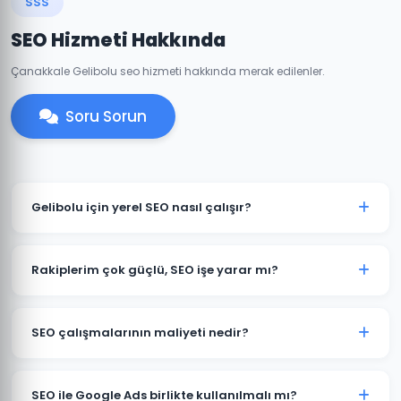
SSS
SEO Hizmeti Hakkında
Çanakkale Gelibolu seo hizmeti hakkında merak edilenler.
Soru Sorun
Gelibolu için yerel SEO nasıl çalışır?
Gelibolu yerel SEO'sunda Google Haritalar
sıralamalarını, yerel alıntıları ve Gelibolu'e özgü
Rakiplerim çok güçlü, SEO işe yarar mı?
anahtar kelimeleri optimize ediyoruz. Böylece
"Gelibolu + hizmetiniz" sorgularında üst sıralarda
Rekabetli Gelibolu pazarında bile doğru strateji ile üst
çıkıyorsunuz.
sıralara çıkmak mümkündür. Önce uzun kuyruklu
SEO çalışmalarının maliyeti nedir?
(long-tail) anahtar kelimelerde hızlı kazanımlar elde
eder, ardından ana anahtar kelimelerde güçlenmeye
Gelibolu işletmelerine yönelik SEO paketlerimiz aylık
çalışırız.
2.500 TL'den başlamaktadır. Rekabet durumu ve
SEO ile Google Ads birlikte kullanılmalı mı?