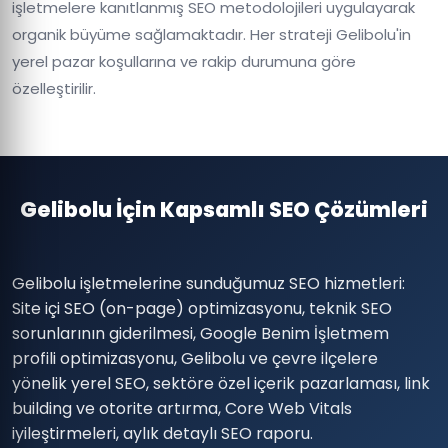
işletmelere kanıtlanmış SEO metodolojileri uygulayarak
organik büyüme sağlamaktadır. Her strateji Gelibolu'in
yerel pazar koşullarına ve rakip durumuna göre
özelleştirilir.
Gelibolu İçin Kapsamlı SEO Çözümleri
Gelibolu işletmelerine sunduğumuz SEO hizmetleri:
Site içi SEO (on-page) optimizasyonu, teknik SEO
sorunlarının giderilmesi, Google Benim İşletmem
profili optimizasyonu, Gelibolu ve çevre ilçelere
yönelik yerel SEO, sektöre özel içerik pazarlaması, link
building ve otorite artırma, Core Web Vitals
iyileştirmeleri, aylık detaylı SEO raporu.