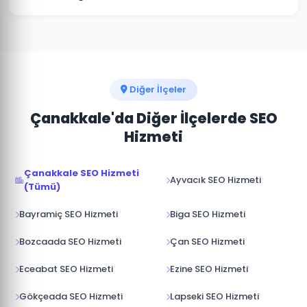
hedeflerinize göre özelleştirilmiş fiyat teklifi için
ücretsiz ön değerlendirme yapıyoruz.
İdeal kombinasyon ikisinin birlikte kullanılmasıdır.
Gelibolu'de kısa vadeli müşteri kazanımı için Google
Ads, uzun vadeli organik büyüme için SEO birbirini
tamamlar. Bütçenize göre en uygun karışımı
öneriyoruz.
Diğer İlçeler
Çanakkale'da Diğer İlçelerde SEO
Hizmeti
Çanakkale SEO Hizmeti
Ayvacık SEO Hizmeti
(Tümü)
Bayramiç SEO Hizmeti
Biga SEO Hizmeti
Bozcaada SEO Hizmeti
Çan SEO Hizmeti
Eceabat SEO Hizmeti
Ezine SEO Hizmeti
Gökçeada SEO Hizmeti
Lapseki SEO Hizmeti