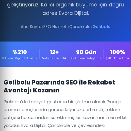
geliştiriyoruz. Kalıcı organik büyüme için doğru
adres Evora Dijital.
Ana Sayfa
SEO Hizmeti
Çanakkale
Gelibolu
%210
12+
90 Gün
100%
Ortalama Organik Büyüme
Sektörde Uzmanlık
İlk Sıralama İyileştirme
Şeffaf Raporlama
Gelibolu Pazarında SEO ile Rekabet
Avantajı Kazanın
Gelibolu'de faaliyet gösteren bir işletme olarak Google
arama sonuçlarında görünürlüğünüzü artırmak, reklam
bütçesi harcamadan sürekli müşteri kazanmanın en etkili
yoludur. Evora Dijital, Çanakkale ve çevresindeki