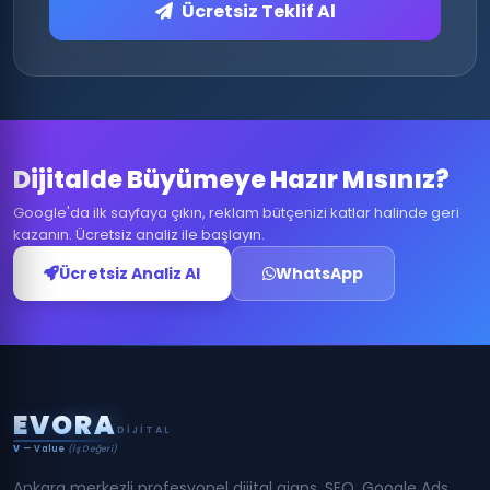
Ücretsiz Teklif Al
Dijitalde Büyümeye Hazır Mısınız?
Google'da ilk sayfaya çıkın, reklam bütçenizi katlar halinde geri
kazanın. Ücretsiz analiz ile başlayın.
Ücretsiz Analiz Al
WhatsApp
E
V
O
R
A
DIJITAL
V
— Value
(İş Değeri)
Ankara merkezli profesyonel dijital ajans. SEO, Google Ads,