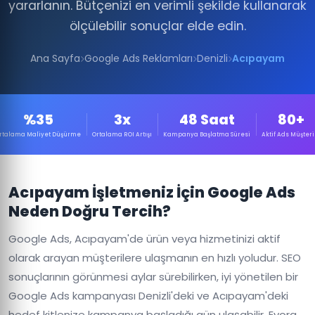
yararlanın. Bütçenizi en verimli şekilde kullanarak
ölçülebilir sonuçlar elde edin.
Ana Sayfa
Google Ads Reklamları
Denizli
Acıpayam
%35
3x
48 Saat
80+
rtalama Maliyet Düşürme
Ortalama ROI Artışı
Kampanya Başlatma Süresi
Aktif Ads Müşteri
Acıpayam İşletmeniz İçin Google Ads
Neden Doğru Tercih?
Google Ads, Acıpayam'de ürün veya hizmetinizi aktif
olarak arayan müşterilere ulaşmanın en hızlı yoludur. SEO
sonuçlarının görünmesi aylar sürebilirken, iyi yönetilen bir
Google Ads kampanyası Denizli'deki ve Acıpayam'deki
hedef kitlenize kampanya başladığı gün ulaşabilir. Evora