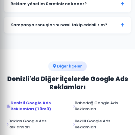
kampanyalar bütçenizi hızla tüketir. Acıpayam'deki
Reklam yönetim ücretiniz ne kadar?
işletmelerin büyük çoğunluğu profesyonel yönetimle
maliyetleri %30-50 düşürürken dönüşüm sayısını
Reklam yönetim ücretimiz, aylık reklam bütçenizin
artırmaktadır.
%15-20'si arasında değişmektedir. Acıpayam için
Kampanya sonuçlarını nasıl takip edebilirim?
minimum yönetim ücreti 1.000 TL/ay'dır. Bütçe ve
hedeflerinize göre özel teklif sunuyoruz.
Acıpayam kampanyalarınız için Google Ads hesabınıza
tam erişim sağlıyoruz. Ek olarak aylık performans
raporu, tıklama, gösterim, dönüşüm ve reklam
harcaması verileri ile sunulmaktadır.
Diğer İlçeler
Denizli'da Diğer İlçelerde Google Ads
Reklamları
Denizli Google Ads
Babadağ Google Ads
Reklamları (Tümü)
Reklamları
Baklan Google Ads
Bekilli Google Ads
Reklamları
Reklamları