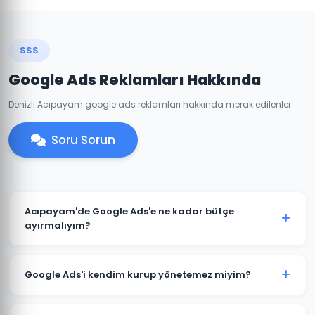
SSS
Google Ads Reklamları Hakkında
Denizli Acıpayam google ads reklamları hakkında merak edilenler.
Soru Sorun
Acıpayam'de Google Ads'e ne kadar bütçe
ayırmalıyım?
Acıpayam'deki sektörünüze ve rekabete göre aylık
1.500 TL ile başlanabilir. Ancak anlamlı sonuçlar için
Google Ads'i kendim kurup yönetemez miyim?
3.000-5.000 TL+ bütçe önerilmektedir. Ücretsiz bütçe
analizi için iletişime geçin.
Teknik olarak mümkündür; ancak optimize edilmemiş