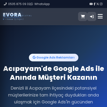
0535 875 09 32
WhatsApp
E
V
O
R
A
DIJITAL
V
— Value
(İş Değeri)
Google Ads Reklamları
Acıpayam'de Google Ads ile
Anında Müşteri Kazanın
Denizli ili Acıpayam ilçesindeki potansiyel
müşterilerinize tam ihtiyaç duydukları anda
ulaşmak için Google Ads'in gücünden