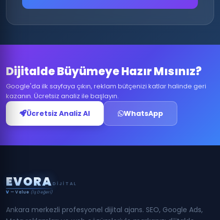
Dijitalde Büyümeye Hazır Mısınız?
Google'da ilk sayfaya çıkın, reklam bütçenizi katlar halinde geri
kazanın. Ücretsiz analiz ile başlayın.
Ücretsiz Analiz Al
WhatsApp
E
V
O
R
A
DIJITAL
V
— Value
(İş Değeri)
Ankara merkezli profesyonel dijital ajans. SEO, Google Ads,