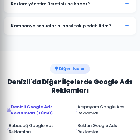
kampanyalar bütçenizi hızla tüketir. Honaz'deki
Reklam yönetim ücretiniz ne kadar?
işletmelerin büyük çoğunluğu profesyonel yönetimle
maliyetleri %30-50 düşürürken dönüşüm sayısını
Reklam yönetim ücretimiz, aylık reklam bütçenizin
artırmaktadır.
%15-20'si arasında değişmektedir. Honaz için
Kampanya sonuçlarını nasıl takip edebilirim?
minimum yönetim ücreti 1.000 TL/ay'dır. Bütçe ve
hedeflerinize göre özel teklif sunuyoruz.
Honaz kampanyalarınız için Google Ads hesabınıza
tam erişim sağlıyoruz. Ek olarak aylık performans
raporu, tıklama, gösterim, dönüşüm ve reklam
harcaması verileri ile sunulmaktadır.
Diğer İlçeler
Denizli'da Diğer İlçelerde Google Ads
Reklamları
Denizli Google Ads
Acıpayam Google Ads
Reklamları (Tümü)
Reklamları
Babadağ Google Ads
Baklan Google Ads
Reklamları
Reklamları