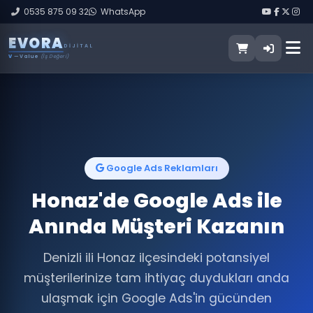
0535 875 09 32
WhatsApp
E
V
O
R
A
DIJITAL
V
— Value
(İş Değeri)
Google Ads Reklamları
Honaz'de Google Ads ile
Anında Müşteri Kazanın
Denizli ili Honaz ilçesindeki potansiyel
müşterilerinize tam ihtiyaç duydukları anda
ulaşmak için Google Ads'in gücünden