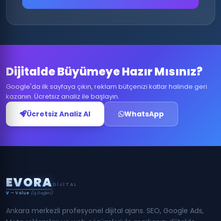
Dijitalde Büyümeye Hazır Mısınız?
Google'da ilk sayfaya çıkın, reklam bütçenizi katlar halinde geri
kazanın. Ücretsiz analiz ile başlayın.
Ücretsiz Analiz Al
WhatsApp
E
V
O
R
A
DIJITAL
V
— Value
(İş Değeri)
Ankara merkezli profesyonel dijital ajans. SEO, Google Ads,