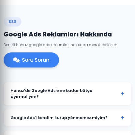
SSS
Google Ads Reklamları Hakkında
Denizli Honaz google ads reklamları hakkında merak edilenler.
Soru Sorun
Honaz'de Google Ads'e ne kadar bütçe
ayırmalıyım?
Honaz'deki sektörünüze ve rekabete göre aylık 1.500 TL
ile başlanabilir. Ancak anlamlı sonuçlar için 3.000-
Google Ads'i kendim kurup yönetemez miyim?
5.000 TL+ bütçe önerilmektedir. Ücretsiz bütçe analizi
için iletişime geçin.
Teknik olarak mümkündür; ancak optimize edilmemiş