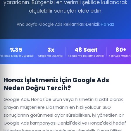
yararlanın. Bütçenizi en verimli şekilde kullanarak
ölçülebilir sonuçlar elde edin.
Ana Sayfa
Google Ads Reklamları
Denizli
Honaz
%35
3x
48 Saat
80+
rtalama Maliyet Düşürme
Ortalama ROI Artışı
Kampanya Başlatma Süresi
Aktif Ads Müşteri
Honaz İşletmeniz İçin Google Ads
Neden Doğru Tercih?
Google Ads, Honaz'de ürün veya hizmetinizi aktif olarak
arayan müşterilere ulaşmanın en hızlı yoludur. SEO
sonuçlarının görünmesi aylar sürebilirken, iyi yönetilen bir
Google Ads kampanyası Denizli'deki ve Honaz'deki hedef
kitlenize kampanya başladığı gün ulaşabilir. Evora Dijital,