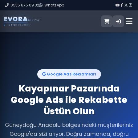
0535 875 09 32
WhatsApp
E
V
O
R
A
DIJITAL
V
— Value
(İş Değeri)
Google Ads Reklamları
Kayapınar Pazarında
Google Ads ile Rekabette
Üstün Olun
Güneydoğu Anadolu bölgesindeki müşterileriniz
Google'da sizi arıyor. Doğru zamanda, doğru