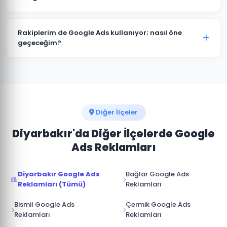
tüm kreatif içerikleri üretiyoruz. İçerikler hedef
kitlenize ve sektörünüze özel hazırlanır.
Kesinlikle. Kayapınar'deki tüm projelerimizde hesap
müşterimize aittir. Ajans erişimi yönetici (admin)
Rakiplerim de Google Ads kullanıyor; nasıl öne
seviyesinde değil, reklam yöneticisi seviyesinde
geçeceğim?
sağlanır. İş ilişkisi sona erdiğinde hesap üzerinde tam
Kayapınar pazarında rakip analizi yaparak onların
kontrole sahip olursunuz.
güçlü ve zayıf yönlerini tespit ediyoruz. Boş niş
anahtar kelimelere odaklanarak, daha iyi açılış sayfası
deneyimi sunarak ve teklif stratejisini akıllıca
yöneterek üstünlük sağlıyoruz.
Diğer İlçeler
Diyarbakır'da Diğer İlçelerde Google
Ads Reklamları
Diyarbakır Google Ads
Bağlar Google Ads
Reklamları (Tümü)
Reklamları
Bismil Google Ads
Çermik Google Ads
Reklamları
Reklamları