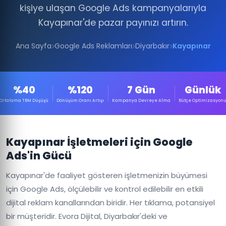
kişiye ulaşan Google Ads kampanyalarıyla
Kayapınar'de pazar payınızı artırın.
Ana Sayfa
Google Ads Reklamları
Diyarbakır
Kayapınar
%40
%120
7 Gün
Günlük
Ortalama TBM Düşüşü
Dönüşüm Oranı Artışı
Kampanya Devreye Alma
Bütçe Optimizasyon
Kayapınar İşletmeleri için Google
Ads'in Gücü
Kayapınar'de faaliyet gösteren işletmenizin büyümesi
için Google Ads, ölçülebilir ve kontrol edilebilir en etkili
dijital reklam kanallarından biridir. Her tıklama, potansiyel
bir müşteridir. Evora Dijital, Diyarbakır'deki ve