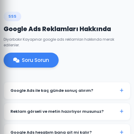
SSS
Google Ads Reklamları Hakkında
Diyarbakır Kayapınar google ads reklamları hakkında merak
edilenler.
Soru Sorun
Google Ads ile kaç günde sonuç alırım?
Kayapınar'de iyi optimize edilmiş bir Google Ads
kampanyası genellikle 7-14 gün içinde anlamlı trafik
Reklam görseli ve metin hazırlıyor musunuz?
ve dönüşümler üretmeye başlar. İlk ay veri toplama,
ikinci aydan itibaren optimizasyon yoğunlaşır.
Evet. Kayapınar'deki müşterilerimiz için reklam
metinleri, görsel tasarımlar ve video reklamlar dahil
Google Ads hesabım bana ait mi kalır?