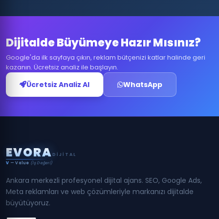
Dijitalde Büyümeye Hazır Mısınız?
Google'da ilk sayfaya çıkın, reklam bütçenizi katlar halinde geri
kazanın. Ücretsiz analiz ile başlayın.
Ücretsiz Analiz Al
WhatsApp
E
V
O
R
A
DIJITAL
V
— Value
(İş Değeri)
Ankara merkezli profesyonel dijital ajans. SEO, Google Ads,
Meta reklamları ve web çözümleriyle markanızı dijitalde
büyütüyoruz.