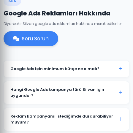
SSS
Google Ads Reklamları Hakkında
Diyarbakır Silvan google ads reklamları hakkında merak edilenler.
Soru Sorun
Google Ads için minimum bütçe ne olmalı?
Silvan'de anlamlı sonuçlar için önerilen minimum aylık
reklam bütçesi 2.000 TL'dir. Sektörünüz ve rekabete
Hangi Google Ads kampanya türü Silvan için
göre bu rakam değişebilir. Ücretsiz bütçe analizi
uygundur?
sunuyoruz.
Silvan'deki işletme türünüze göre öneri değişir. Yerel
hizmet işletmeleri için Arama Ağı ve Yerel
Reklam kampanyamı istediğimde durdurabiliyor
Kampanyalar, e-ticaret için Alışveriş Kampanyaları,
muyum?
marka bilinirliği için Görüntülü Reklam uygundur.