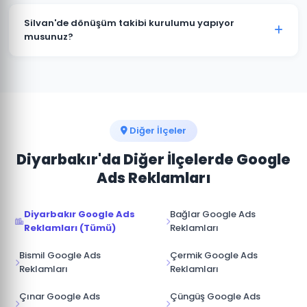
Evet. Silvan'deki Google Ads kampanyalarınızı
istediğiniz zaman duraklatabilir veya
Silvan'de dönüşüm takibi kurulumu yapıyor
sonlandırabilirsiniz. Kampanya durdurulduğunda
musunuz?
reklamlar anında yayından kalkar ve bütçe
Kesinlikle. Silvan projelerimizin tamamında telefon
harcanmaz.
araması, form doldurma, satın alma ve diğer hedef
dönüşümler için Google Analytics ve Google Ads
dönüşüm izlemesini kuruyoruz.
Diğer İlçeler
Diyarbakır'da Diğer İlçelerde Google
Ads Reklamları
Diyarbakır Google Ads
Bağlar Google Ads
Reklamları (Tümü)
Reklamları
Bismil Google Ads
Çermik Google Ads
Reklamları
Reklamları
Çınar Google Ads
Çüngüş Google Ads