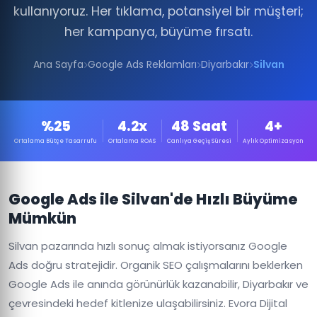
kullanıyoruz. Her tıklama, potansiyel bir müşteri;
her kampanya, büyüme fırsatı.
Ana Sayfa
Google Ads Reklamları
Diyarbakır
Silvan
%25
4.2x
48 Saat
4+
Ortalama Bütçe Tasarrufu
Ortalama ROAS
Canlıya Geçiş Süresi
Aylık Optimizasyon
Google Ads ile Silvan'de Hızlı Büyüme
Mümkün
Silvan pazarında hızlı sonuç almak istiyorsanız Google
Ads doğru stratejidir. Organik SEO çalışmalarını beklerken
Google Ads ile anında görünürlük kazanabilir, Diyarbakır ve
çevresindeki hedef kitlenize ulaşabilirsiniz. Evora Dijital