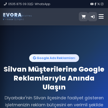
0535 875 09 32
WhatsApp
E
V
O
R
A
DIJITAL
V
— Value
(İş Değeri)
Google Ads Reklamları
Silvan Müşterilerine Google
Reklamlarıyla Anında
Ulaşın
Diyarbakır'nin Silvan ilçesinde faaliyet gösteren
işletmenizin reklam bütçesini en verimli şekilde