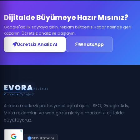
Dijitalde Büyümeye Hazır Mısınız?
Google'da ilk sayfaya çıkın, reklam bütçenizi katlar halinde geri
kazanın. Ücretsiz analiz ile başlayın.
Ücretsiz Analiz Al
WhatsApp
E
V
O
R
A
DIJITAL
V
— Value
(İş Değeri)
Ankara merkezli profesyonel dijital ajans. SEO, Google Ads,
Meta reklamları ve web çözümleriyle markanızı dijitalde
büyütüyoruz.
SEO Uzmanı