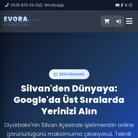
0535 875 09 32
WhatsApp
E
V
O
R
A
DIJITAL
V
— Value
(İş Değeri)
SEO Hizmeti
Silvan'den Dünyaya:
Google'da Üst Sıralarda
Yerinizi Alın
Diyarbakır'nin Silvan ilçesinde işletmenizin online
görünürlüğünü maksimuma çıkarıyoruz. Teknik