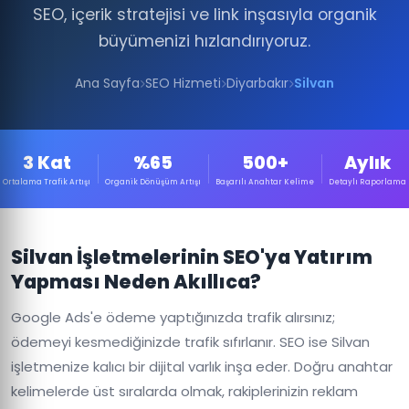
SEO, içerik stratejisi ve link inşasıyla organik
büyümenizi hızlandırıyoruz.
Ana Sayfa
SEO Hizmeti
Diyarbakır
Silvan
3 Kat
%65
500+
Aylık
Ortalama Trafik Artışı
Organik Dönüşüm Artışı
Başarılı Anahtar Kelime
Detaylı Raporlama
Silvan İşletmelerinin SEO'ya Yatırım
Yapması Neden Akıllıca?
Google Ads'e ödeme yaptığınızda trafik alırsınız;
ödemeyi kesmediğinizde trafik sıfırlanır. SEO ise Silvan
işletmenize kalıcı bir dijital varlık inşa eder. Doğru anahtar
kelimelerde üst sıralarda olmak, rakiplerinizin reklam