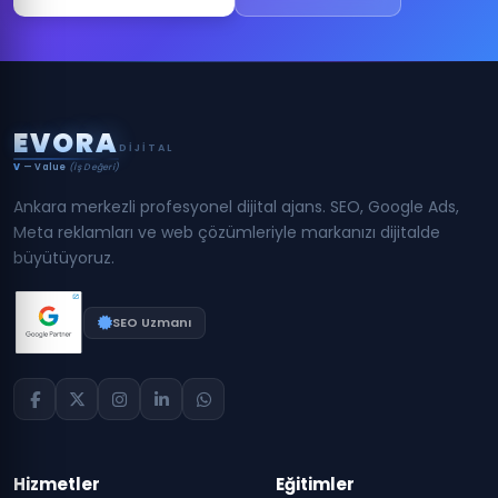
E
V
O
R
A
DIJITAL
V
— Value
(İş Değeri)
Ankara merkezli profesyonel dijital ajans. SEO, Google Ads,
Meta reklamları ve web çözümleriyle markanızı dijitalde
büyütüyoruz.
SEO Uzmanı
Hizmetler
Eğitimler