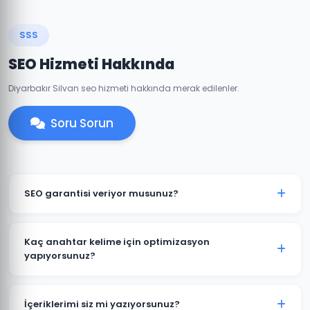
SSS
SEO Hizmeti Hakkında
Diyarbakır Silvan seo hizmeti hakkında merak edilenler.
Soru Sorun
SEO garantisi veriyor musunuz?
Belirli anahtar kelimelerde kesin sıralama garantisi
vermek etik değildir çünkü sıralamalar Google'ın
Kaç anahtar kelime için optimizasyon
algoritmalarına bağlıdır. Ancak Silvan projelerimizde
yapıyorsunuz?
şeffaf hedefler koyuyor ve bu hedeflere ulaşmak için
Silvan projelerine başlamadan kapsamlı bir anahtar
tüm çabamızı sarf ediyoruz.
kelime araştırması yapıyoruz. Paket büyüklüğüne göre
İçeriklerimi siz mi yazıyorsunuz?