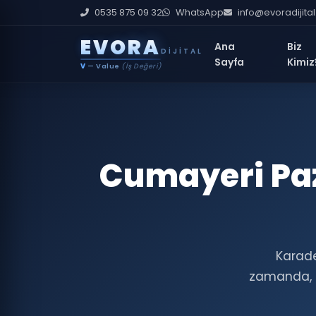
0535 875 09 32
WhatsApp
info@evoradijita
E
V
O
R
A
Ana
Biz
DIJITAL
Sayfa
Kimiz
V
— Value
(İş Değeri)
Cumayeri Paz
Karade
zamanda, 