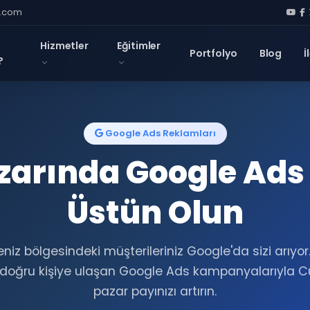
l.com
Hizmetler
Eğitimler
Portfolyo
Blog
İ
?
Google Ads Reklamları
arında Google Ads 
Üstün Olun
niz bölgesindeki müşterileriniz Google'da sizi arıyor
doğru kişiye ulaşan Google Ads kampanyalarıyla C
pazar payınızı artırın.