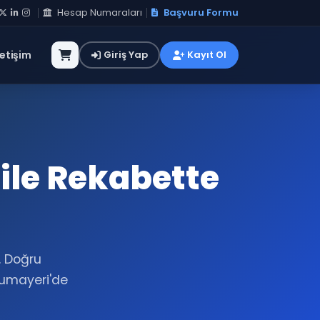
Hesap Numaraları
Başvuru Formu
letişim
Giriş Yap
Kayıt Ol
ile Rekabette
. Doğru
umayeri'de