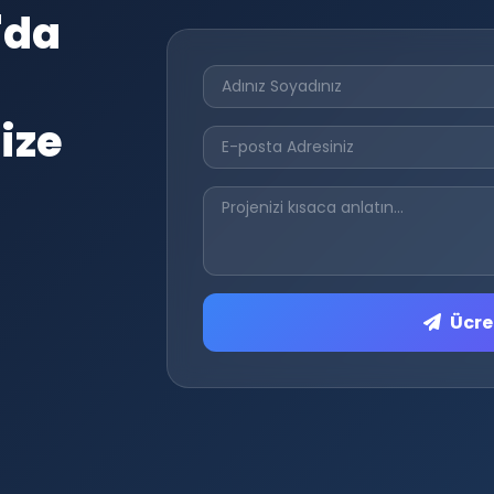
'da
ize
Ücret