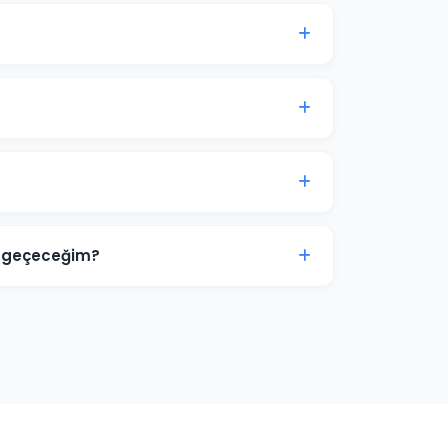
anyası genellikle 7-14 gün içinde anlamlı
lama, ikinci aydan itibaren optimizasyon
ri, görsel tasarımlar ve video reklamlar dahil
ize ve sektörünüze özel hazırlanır.
terimize aittir. Ajans erişimi yönetici
e sağlanır. İş ilişkisi sona erdiğinde hesap
ne geçeceğim?
ve zayıf yönlerini tespit ediyoruz. Boş niş
 deneyimi sunarak ve teklif stratejisini