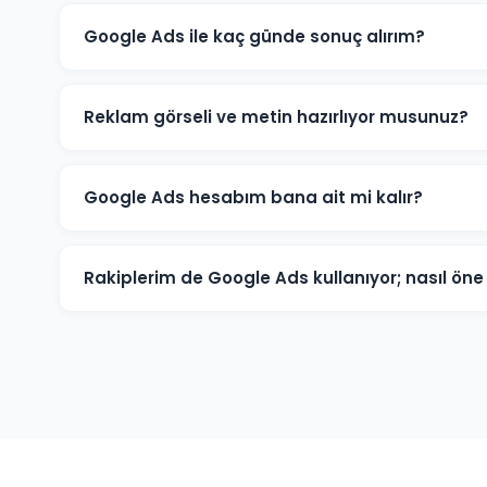
Google Ads ile kaç günde sonuç alırım?
Cumayeri'de iyi optimize edilmiş bir Google Ads kamp
trafik ve dönüşümler üretmeye başlar. İlk ay veri top
Reklam görseli ve metin hazırlıyor musunuz?
yoğunlaşır.
Evet. Cumayeri'deki müşterilerimiz için reklam metinle
tüm kreatif içerikleri üretiyoruz. İçerikler hedef kitlen
Google Ads hesabım bana ait mi kalır?
Kesinlikle. Cumayeri'deki tüm projelerimizde hesap müş
(admin) seviyesinde değil, reklam yöneticisi seviyesind
Rakiplerim de Google Ads kullanıyor; nasıl ö
üzerinde tam kontrole sahip olursunuz.
Cumayeri pazarında rakip analizi yaparak onların güçlü 
anahtar kelimelere odaklanarak, daha iyi açılış sayfası
akıllıca yöneterek üstünlük sağlıyoruz.