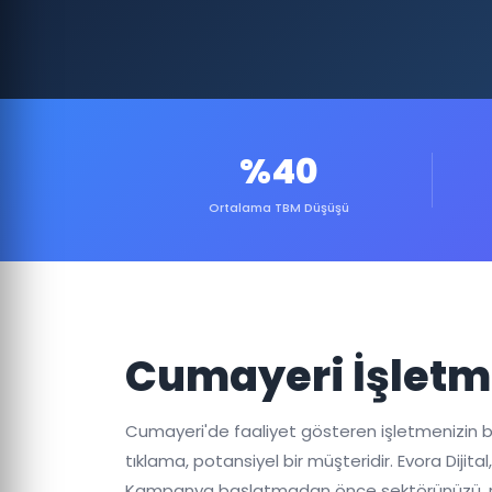
%40
Ortalama TBM Düşüşü
Cumayeri İşletme
Cumayeri'de faaliyet gösteren işletmenizin büyüm
tıklama, potansiyel bir müşteridir. Evora Diji
Kampanya başlatmadan önce sektörünüzü, rakip