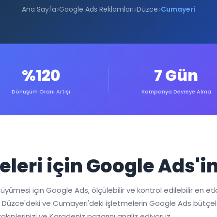
Ana Sayfa
Google Ads Reklamları
Düzce
Cumayeri
%120
7 Gün
Dönüşüm Oranı Artışı
Kampanya Devreye Alma
leri için Google Ads'i
esi için Google Ads, ölçülebilir ve kontrol edilebilir en etkili
tal, Düzce'deki ve Cumayeri'deki işletmelerin Google Ads bütçel
lerinizi ve Karadeniz pazarını analiz ediyoruz.