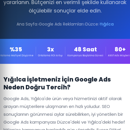
yararlanın. Bütçenizi en verimli şekilde kullanarak
ölçülebilir sonuçlar elde edin.
Ana Sayfa
Google Ads Reklamları
Düzce
Yığılca
%35
3x
48 Saat
80+
rtalama Maliyet Düşürme
Ortalama ROI Artışı
Kampanya Başlatma Süresi
Aktif Ads Müşteri
Yığılca İşletmeniz İçin Google Ads
Neden Doğru Tercih?
Google Ads, Yığılca'de ürün veya hizmetinizi aktif olarak
arayan müşterilere ulaşmanın en hızlı yoludur. SEO
sonuçlarının görünmesi aylar sürebilirken, iyi yönetilen bir
Google Ads kampanyası Düzce'deki ve Yığılca'deki hedef
kitlenize kampanya başladığı gün ulaşabilir. Evora Dijital,