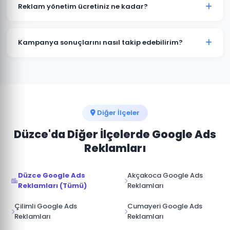
kampanyalar bütçenizi hızla tüketir. Yığılca'deki
Reklam yönetim ücretiniz ne kadar?
işletmelerin büyük çoğunluğu profesyonel yönetimle
maliyetleri %30-50 düşürürken dönüşüm sayısını
Reklam yönetim ücretimiz, aylık reklam bütçenizin
artırmaktadır.
%15-20'si arasında değişmektedir. Yığılca için
Kampanya sonuçlarını nasıl takip edebilirim?
minimum yönetim ücreti 1.000 TL/ay'dır. Bütçe ve
hedeflerinize göre özel teklif sunuyoruz.
Yığılca kampanyalarınız için Google Ads hesabınıza
tam erişim sağlıyoruz. Ek olarak aylık performans
raporu, tıklama, gösterim, dönüşüm ve reklam
harcaması verileri ile sunulmaktadır.
Diğer İlçeler
Düzce'da Diğer İlçelerde Google Ads
Reklamları
Düzce Google Ads
Akçakoca Google Ads
Reklamları (Tümü)
Reklamları
Çilimli Google Ads
Cumayeri Google Ads
Reklamları
Reklamları