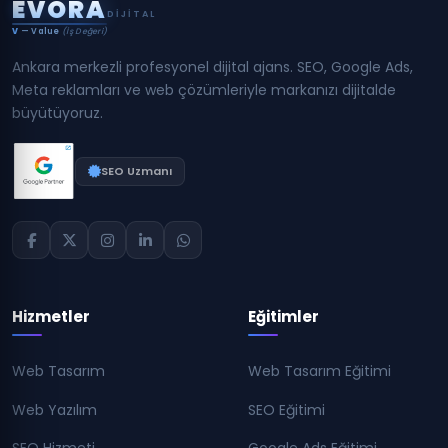
E
V
O
R
A
DIJITAL
V
— Value
(İş Değeri)
Ankara merkezli profesyonel dijital ajans. SEO, Google Ads,
Meta reklamları ve web çözümleriyle markanızı dijitalde
büyütüyoruz.
SEO Uzmanı
Hizmetler
Eğitimler
Web Tasarım
Web Tasarım Eğitimi
Web Yazılım
SEO Eğitimi
SEO Hizmeti
Google Ads Eğitimi