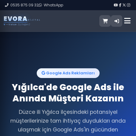
0535 875 09 32
WhatsApp
E
V
O
R
A
DIJITAL
V
— Value
(İş Değeri)
Google Ads Reklamları
Yığılca'de Google Ads ile
Anında Müşteri Kazanın
Düzce ili Yığılca ilçesindeki potansiyel
müşterilerinize tam ihtiyaç duydukları anda
ulaşmak için Google Ads'in gücünden