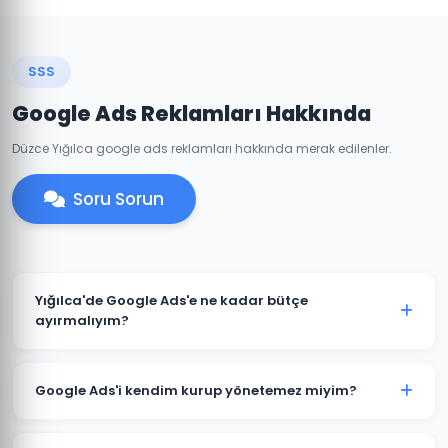
SSS
Google Ads Reklamları Hakkında
Düzce Yığılca google ads reklamları hakkında merak edilenler.
Soru Sorun
Yığılca'de Google Ads'e ne kadar bütçe
ayırmalıyım?
Yığılca'deki sektörünüze ve rekabete göre aylık 1.500
TL ile başlanabilir. Ancak anlamlı sonuçlar için 3.000-
Google Ads'i kendim kurup yönetemez miyim?
5.000 TL+ bütçe önerilmektedir. Ücretsiz bütçe analizi
için iletişime geçin.
Teknik olarak mümkündür; ancak optimize edilmemiş