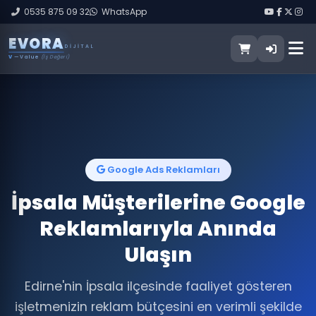
0535 875 09 32
WhatsApp
E
V
O
R
A
DIJITAL
V
— Value
(İş Değeri)
Google Ads Reklamları
İpsala Müşterilerine Google
Reklamlarıyla Anında
Ulaşın
Edirne'nin İpsala ilçesinde faaliyet gösteren
işletmenizin reklam bütçesini en verimli şekilde