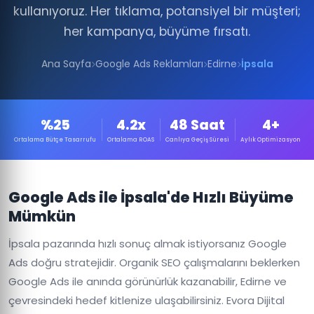
kullanıyoruz. Her tıklama, potansiyel bir müşteri;
her kampanya, büyüme fırsatı.
Ana Sayfa
Google Ads Reklamları
Edirne
İpsala
%25
4.2x
48 Saat
4+
Ortalama Bütçe Tasarrufu
Ortalama ROAS
Canlıya Geçiş Süresi
Aylık Optimizasyon
Google Ads ile İpsala'de Hızlı Büyüme
Mümkün
İpsala pazarında hızlı sonuç almak istiyorsanız Google
Ads doğru stratejidir. Organik SEO çalışmalarını beklerken
Google Ads ile anında görünürlük kazanabilir, Edirne ve
çevresindeki hedef kitlenize ulaşabilirsiniz. Evora Dijital