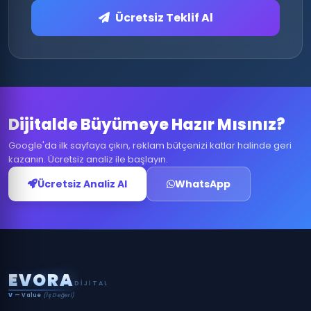
Ücretsiz Teklif Al
Dijitalde Büyümeye Hazır Mısınız?
Google'da ilk sayfaya çıkın, reklam bütçenizi katlar halinde geri
kazanın. Ücretsiz analiz ile başlayın.
Ücretsiz Analiz Al
WhatsApp
E
V
O
R
A
DIJITAL
V
— Value
(İş Değeri)