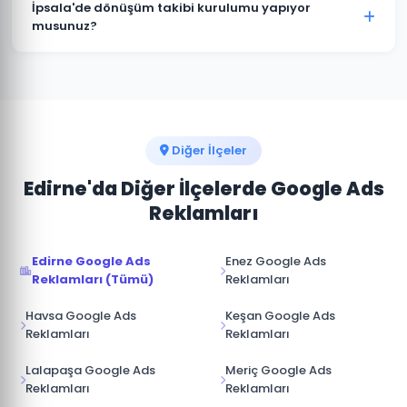
istediğiniz zaman duraklatabilir veya
İpsala'de dönüşüm takibi kurulumu yapıyor
sonlandırabilirsiniz. Kampanya durdurulduğunda
musunuz?
reklamlar anında yayından kalkar ve bütçe
Kesinlikle. İpsala projelerimizin tamamında telefon
harcanmaz.
araması, form doldurma, satın alma ve diğer hedef
dönüşümler için Google Analytics ve Google Ads
dönüşüm izlemesini kuruyoruz.
Diğer İlçeler
Edirne'da Diğer İlçelerde Google Ads
Reklamları
Edirne Google Ads
Enez Google Ads
Reklamları (Tümü)
Reklamları
Havsa Google Ads
Keşan Google Ads
Reklamları
Reklamları
Lalapaşa Google Ads
Meriç Google Ads
Reklamları
Reklamları