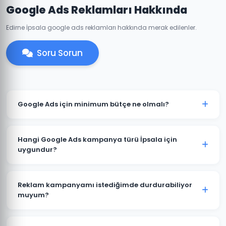
Google Ads Reklamları Hakkında
Edirne İpsala google ads reklamları hakkında merak edilenler.
Soru Sorun
Google Ads için minimum bütçe ne olmalı?
İpsala'de anlamlı sonuçlar için önerilen minimum aylık
reklam bütçesi 2.000 TL'dir. Sektörünüz ve rekabete
Hangi Google Ads kampanya türü İpsala için
göre bu rakam değişebilir. Ücretsiz bütçe analizi
uygundur?
sunuyoruz.
İpsala'deki işletme türünüze göre öneri değişir. Yerel
hizmet işletmeleri için Arama Ağı ve Yerel
Reklam kampanyamı istediğimde durdurabiliyor
Kampanyalar, e-ticaret için Alışveriş Kampanyaları,
muyum?
marka bilinirliği için Görüntülü Reklam uygundur.
Evet. İpsala'deki Google Ads kampanyalarınızı