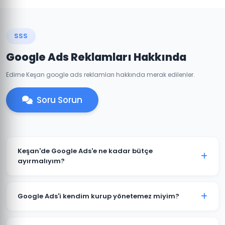
SSS
Google Ads Reklamları Hakkında
Edirne Keşan google ads reklamları hakkında merak edilenler.
Soru Sorun
Keşan'de Google Ads'e ne kadar bütçe
ayırmalıyım?
Keşan'deki sektörünüze ve rekabete göre aylık 1.500 TL
ile başlanabilir. Ancak anlamlı sonuçlar için 3.000-
Google Ads'i kendim kurup yönetemez miyim?
5.000 TL+ bütçe önerilmektedir. Ücretsiz bütçe analizi
için iletişime geçin.
Teknik olarak mümkündür; ancak optimize edilmemiş