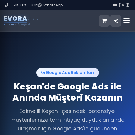
0535 875 09 32
WhatsApp
E
V
O
R
A
DIJITAL
V
— Value
(İş Değeri)
Google Ads Reklamları
Keşan'de Google Ads ile
Anında Müşteri Kazanın
Edirne ili Keşan ilçesindeki potansiyel
müşterilerinize tam ihtiyaç duydukları anda
ulaşmak için Google Ads'in gücünden