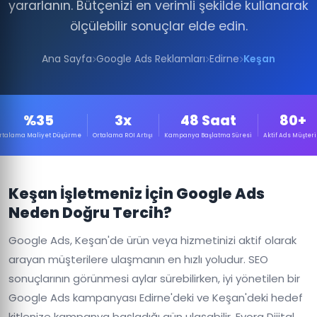
yararlanın. Bütçenizi en verimli şekilde kullanarak
ölçülebilir sonuçlar elde edin.
Ana Sayfa
Google Ads Reklamları
Edirne
Keşan
%35
3x
48 Saat
80+
rtalama Maliyet Düşürme
Ortalama ROI Artışı
Kampanya Başlatma Süresi
Aktif Ads Müşteri
Keşan İşletmeniz İçin Google Ads
Neden Doğru Tercih?
Google Ads, Keşan'de ürün veya hizmetinizi aktif olarak
arayan müşterilere ulaşmanın en hızlı yoludur. SEO
sonuçlarının görünmesi aylar sürebilirken, iyi yönetilen bir
Google Ads kampanyası Edirne'deki ve Keşan'deki hedef
kitlenize kampanya başladığı gün ulaşabilir. Evora Dijital,