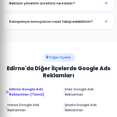
kampanyalar bütçenizi hızla tüketir. Keşan'deki
Reklam yönetim ücretiniz ne kadar?
işletmelerin büyük çoğunluğu profesyonel yönetimle
maliyetleri %30-50 düşürürken dönüşüm sayısını
Reklam yönetim ücretimiz, aylık reklam bütçenizin
artırmaktadır.
%15-20'si arasında değişmektedir. Keşan için
Kampanya sonuçlarını nasıl takip edebilirim?
minimum yönetim ücreti 1.000 TL/ay'dır. Bütçe ve
hedeflerinize göre özel teklif sunuyoruz.
Keşan kampanyalarınız için Google Ads hesabınıza
tam erişim sağlıyoruz. Ek olarak aylık performans
raporu, tıklama, gösterim, dönüşüm ve reklam
harcaması verileri ile sunulmaktadır.
Diğer İlçeler
Edirne'da Diğer İlçelerde Google Ads
Reklamları
Edirne Google Ads
Enez Google Ads
Reklamları (Tümü)
Reklamları
Havsa Google Ads
İpsala Google Ads
Reklamları
Reklamları