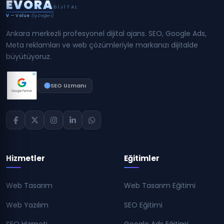
E
V
O
R
A
DIJITAL
V
— Value
(İş Değeri)
Ankara merkezli profesyonel dijital ajans. SEO, Google Ads,
Meta reklamları ve web çözümleriyle markanızı dijitalde
büyütüyoruz.
SEO Uzmanı
Hizmetler
Eğitimler
Web Tasarım
Web Tasarım Eğitimi
Web Yazılım
SEO Eğitimi
SEO Hizmeti
Google Ads Eğitimi