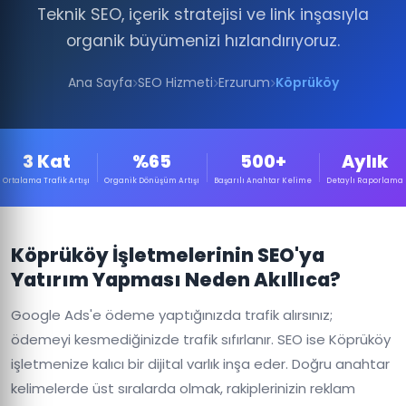
Teknik SEO, içerik stratejisi ve link inşasıyla
organik büyümenizi hızlandırıyoruz.
Ana Sayfa
SEO Hizmeti
Erzurum
Köprüköy
3 Kat
%65
500+
Aylık
Ortalama Trafik Artışı
Organik Dönüşüm Artışı
Başarılı Anahtar Kelime
Detaylı Raporlama
Köprüköy İşletmelerinin SEO'ya
Yatırım Yapması Neden Akıllıca?
Google Ads'e ödeme yaptığınızda trafik alırsınız;
ödemeyi kesmediğinizde trafik sıfırlanır. SEO ise Köprüköy
işletmenize kalıcı bir dijital varlık inşa eder. Doğru anahtar
kelimelerde üst sıralarda olmak, rakiplerinizin reklam