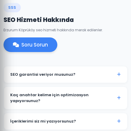
SSS
SEO Hizmeti Hakkında
Erzurum Köprüköy seo hizmeti hakkında merak edilenler.
Soru Sorun
SEO garantisi veriyor musunuz?
Belirli anahtar kelimelerde kesin sıralama garantisi
vermek etik değildir çünkü sıralamalar Google'ın
Kaç anahtar kelime için optimizasyon
algoritmalarına bağlıdır. Ancak Köprüköy
yapıyorsunuz?
projelerimizde şeffaf hedefler koyuyor ve bu
Köprüköy projelerine başlamadan kapsamlı bir
hedeflere ulaşmak için tüm çabamızı sarf ediyoruz.
anahtar kelime araştırması yapıyoruz. Paket
İçeriklerimi siz mi yazıyorsunuz?
büyüklüğüne göre 20-200+ anahtar kelime