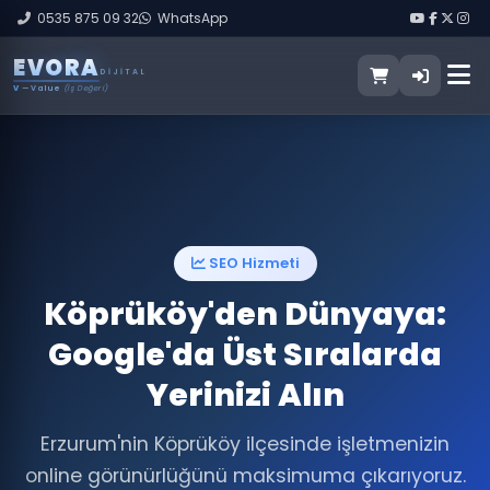
0535 875 09 32
WhatsApp
E
V
O
R
A
DIJITAL
V
— Value
(İş Değeri)
SEO Hizmeti
Köprüköy'den Dünyaya:
Google'da Üst Sıralarda
Yerinizi Alın
Erzurum'nin Köprüköy ilçesinde işletmenizin
online görünürlüğünü maksimuma çıkarıyoruz.