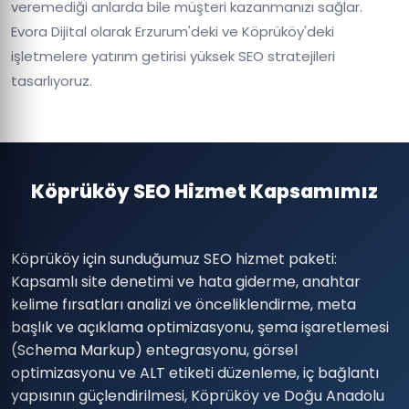
veremediği anlarda bile müşteri kazanmanızı sağlar.
Evora Dijital olarak Erzurum'deki ve Köprüköy'deki
işletmelere yatırım getirisi yüksek SEO stratejileri
tasarlıyoruz.
Köprüköy SEO Hizmet Kapsamımız
Köprüköy için sunduğumuz SEO hizmet paketi:
Kapsamlı site denetimi ve hata giderme, anahtar
kelime fırsatları analizi ve önceliklendirme, meta
başlık ve açıklama optimizasyonu, şema işaretlemesi
(Schema Markup) entegrasyonu, görsel
optimizasyonu ve ALT etiketi düzenleme, iç bağlantı
yapısının güçlendirilmesi, Köprüköy ve Doğu Anadolu