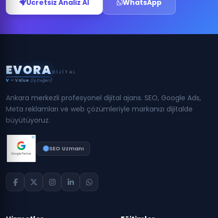
Ücretsiz Analiz Al
WhatsApp
E
V
O
R
A
DIJITAL
V
— Value
(İş Değeri)
Ankara merkezli profesyonel dijital ajans. SEO, Google Ads,
Meta reklamları ve web çözümleriyle markanızı dijitalde
büyütüyoruz.
SEO Uzmanı