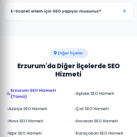
hedeflenebilir. Önce en değerli ve ulaşılabilir
Evet. Köprüköy ve sektörünüze odaklı, SEO açısından
kelimelere odaklanıyoruz.
optimize edilmiş, özgün Türkçe içerikler üretiyoruz.
E-ticaret sitem için SEO yapıyor musunuz?
İçeriklerimiz hem okuyucuya hem de Google'a hitap
edecek şekilde kurgulanır.
Köprüköy'deki e-ticaret işletmelerine ürün sayfası
SEO'su, kategori optimizasyonu ve yapısal veri
entegrasyonu gibi özelleşmiş hizmetler sunuyoruz.
Online satışlarınızı artırmak için iletişime geçin.
Diğer İlçeler
Erzurum'da Diğer İlçelerde SEO
Hizmeti
Erzurum SEO Hizmeti
Aşkale SEO Hizmeti
(Tümü)
Aziziye SEO Hizmeti
Çat SEO Hizmeti
Hınıs SEO Hizmeti
Horasan SEO Hizmeti
İspir SEO Hizmeti
Karaçoban SEO Hizmeti