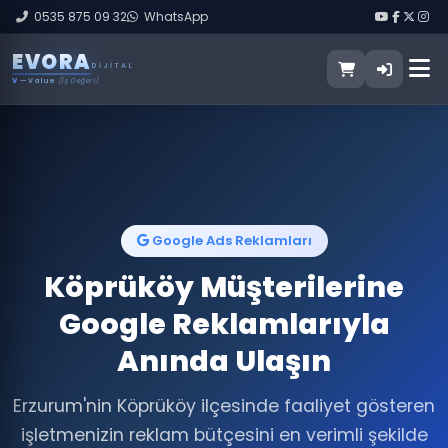
0535 875 09 32
WhatsApp
E
V
O
R
A
DIJITAL
V
— Value
(İş Değeri)
Google Ads Reklamları
Köprüköy Müşterilerine
Google Reklamlarıyla
Anında Ulaşın
Erzurum'nin Köprüköy ilçesinde faaliyet gösteren
işletmenizin reklam bütçesini en verimli şekilde