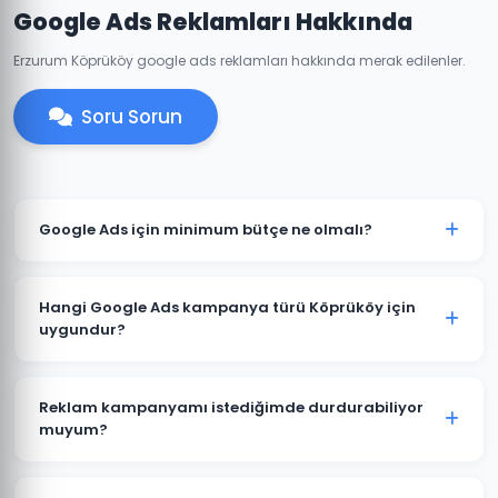
Google Ads Reklamları Hakkında
Erzurum Köprüköy google ads reklamları hakkında merak edilenler.
Soru Sorun
Google Ads için minimum bütçe ne olmalı?
Köprüköy'de anlamlı sonuçlar için önerilen minimum
aylık reklam bütçesi 2.000 TL'dir. Sektörünüz ve
Hangi Google Ads kampanya türü Köprüköy için
rekabete göre bu rakam değişebilir. Ücretsiz bütçe
uygundur?
analizi sunuyoruz.
Köprüköy'deki işletme türünüze göre öneri değişir.
Yerel hizmet işletmeleri için Arama Ağı ve Yerel
Reklam kampanyamı istediğimde durdurabiliyor
Kampanyalar, e-ticaret için Alışveriş Kampanyaları,
muyum?
marka bilinirliği için Görüntülü Reklam uygundur.
Evet. Köprüköy'deki Google Ads kampanyalarınızı