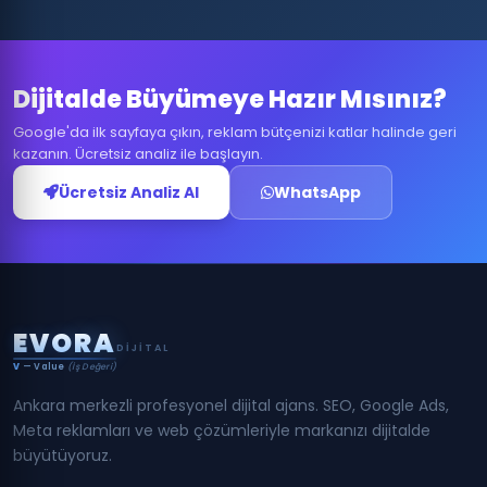
Dijitalde Büyümeye Hazır Mısınız?
Google'da ilk sayfaya çıkın, reklam bütçenizi katlar halinde geri
kazanın. Ücretsiz analiz ile başlayın.
Ücretsiz Analiz Al
WhatsApp
E
V
O
R
A
DIJITAL
V
— Value
(İş Değeri)
Ankara merkezli profesyonel dijital ajans. SEO, Google Ads,
Meta reklamları ve web çözümleriyle markanızı dijitalde
büyütüyoruz.