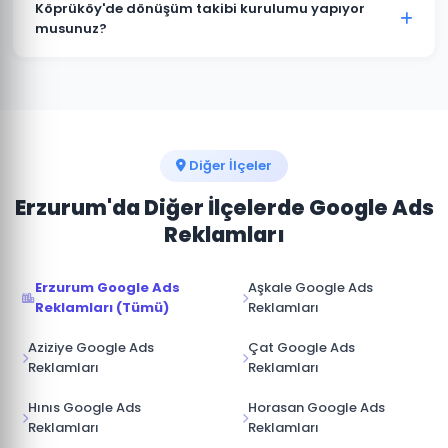
istediğiniz zaman duraklatabilir veya
Köprüköy'de dönüşüm takibi kurulumu yapıyor
sonlandırabilirsiniz. Kampanya durdurulduğunda
musunuz?
reklamlar anında yayından kalkar ve bütçe
Kesinlikle. Köprüköy projelerimizin tamamında telefon
harcanmaz.
araması, form doldurma, satın alma ve diğer hedef
dönüşümler için Google Analytics ve Google Ads
dönüşüm izlemesini kuruyoruz.
Diğer İlçeler
Erzurum'da Diğer İlçelerde Google Ads
Reklamları
Erzurum Google Ads
Aşkale Google Ads
Reklamları (Tümü)
Reklamları
Aziziye Google Ads
Çat Google Ads
Reklamları
Reklamları
Hınıs Google Ads
Horasan Google Ads
Reklamları
Reklamları