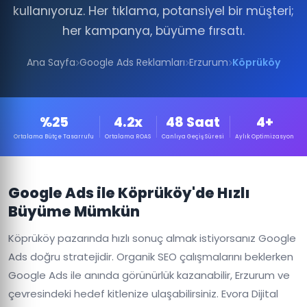
kullanıyoruz. Her tıklama, potansiyel bir müşteri;
her kampanya, büyüme fırsatı.
Ana Sayfa
Google Ads Reklamları
Erzurum
Köprüköy
%25
4.2x
48 Saat
4+
Ortalama Bütçe Tasarrufu
Ortalama ROAS
Canlıya Geçiş Süresi
Aylık Optimizasyon
Google Ads ile Köprüköy'de Hızlı
Büyüme Mümkün
Köprüköy pazarında hızlı sonuç almak istiyorsanız Google
Ads doğru stratejidir. Organik SEO çalışmalarını beklerken
Google Ads ile anında görünürlük kazanabilir, Erzurum ve
çevresindeki hedef kitlenize ulaşabilirsiniz. Evora Dijital