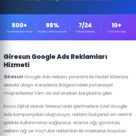
500+
98%
7/24
10+
Tamamlanan Proje
Müşteri Memnuniyeti
Teknik Destek
Yıllık Tecrübe
Giresun Google Ads Reklamları
Hizmeti
Giresun
Google Ads reklam yönetimi ile hedef kitlenize
anında ulaşın. Karadeniz Bölgesi'ndeki potansiyel
müşterileriniz tam da sizi ararken karşılarına çıkın.
Evora Dijital olarak Giresun'daki işletmelere özel Google
Ads kampanyaları oluşturuyor, reklam bütçenizi en verimli
şekilde kullanmanızı sağlıyoruz. Arama ağı, görüntülü
reklam ağı ve YouTube reklamları ile markanızı büyütün.