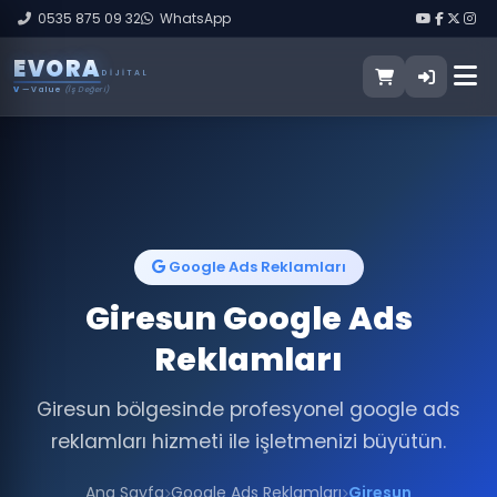
0535 875 09 32
WhatsApp
E
V
O
R
A
DIJITAL
V
— Value
(İş Değeri)
Google Ads Reklamları
Giresun Google Ads
Reklamları
Giresun bölgesinde profesyonel google ads
reklamları hizmeti ile işletmenizi büyütün.
Ana Sayfa
Google Ads Reklamları
Giresun