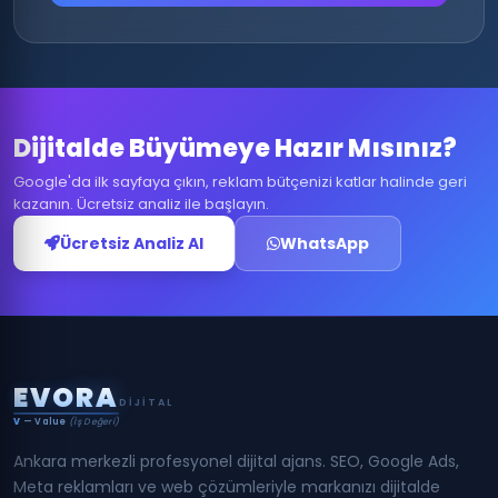
Dijitalde Büyümeye Hazır Mısınız?
Google'da ilk sayfaya çıkın, reklam bütçenizi katlar halinde geri
kazanın. Ücretsiz analiz ile başlayın.
Ücretsiz Analiz Al
WhatsApp
E
V
O
R
A
DIJITAL
V
— Value
(İş Değeri)
Ankara merkezli profesyonel dijital ajans. SEO, Google Ads,
Meta reklamları ve web çözümleriyle markanızı dijitalde