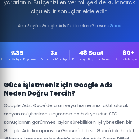
yararlanın. Bütçenizi en verimli şekilde kullanarak
ölçülebilir sonuçlar elde edin.
Ana Sayfa
Google Ads Reklamları
Giresun
Güce
%35
3x
48 Saat
80+
rtalama Maliyet Düşürme
Ortalama ROI Artışı
Kampanya Başlatma Süresi
Aktif Ads Müşteri
Güce İşletmeniz İçin Google Ads
Neden Doğru Tercih?
Google Ads, Güce'de ürün veya hizmetinizi aktif olarak
arayan müşterilere ulaşmanın en hızlı yoludur. SEO
sonuçlarının görünmesi aylar sürebilirken, iyi yönetilen bir
Google Ads kampanyası Giresun'deki ve Güce'deki hedef
kitlenize kampanya başladığı gün ulaşabilir. Evora Dijital,