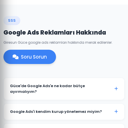
SSS
Google Ads Reklamları Hakkında
Giresun Güce google ads reklamları hakkında merak edilenler.
Soru Sorun
Güce'de Google Ads'e ne kadar bütçe
ayırmalıyım?
Güce'deki sektörünüze ve rekabete göre aylık 1.500 TL
ile başlanabilir. Ancak anlamlı sonuçlar için 3.000-
Google Ads'i kendim kurup yönetemez miyim?
5.000 TL+ bütçe önerilmektedir. Ücretsiz bütçe analizi
için iletişime geçin.
Teknik olarak mümkündür; ancak optimize edilmemiş