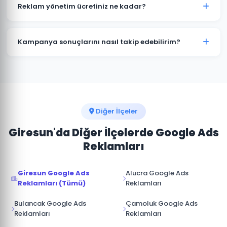
kampanyalar bütçenizi hızla tüketir. Güce'deki
Reklam yönetim ücretiniz ne kadar?
işletmelerin büyük çoğunluğu profesyonel yönetimle
maliyetleri %30-50 düşürürken dönüşüm sayısını
Reklam yönetim ücretimiz, aylık reklam bütçenizin
artırmaktadır.
%15-20'si arasında değişmektedir. Güce için minimum
Kampanya sonuçlarını nasıl takip edebilirim?
yönetim ücreti 1.000 TL/ay'dır. Bütçe ve hedeflerinize
göre özel teklif sunuyoruz.
Güce kampanyalarınız için Google Ads hesabınıza
tam erişim sağlıyoruz. Ek olarak aylık performans
raporu, tıklama, gösterim, dönüşüm ve reklam
harcaması verileri ile sunulmaktadır.
Diğer İlçeler
Giresun'da Diğer İlçelerde Google Ads
Reklamları
Giresun Google Ads
Alucra Google Ads
Reklamları (Tümü)
Reklamları
Bulancak Google Ads
Çamoluk Google Ads
Reklamları
Reklamları