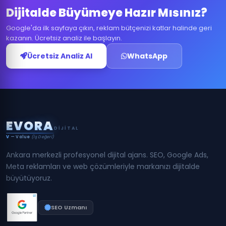
Dijitalde Büyümeye Hazır Mısınız?
Google'da ilk sayfaya çıkın, reklam bütçenizi katlar halinde geri
kazanın. Ücretsiz analiz ile başlayın.
Ücretsiz Analiz Al
WhatsApp
E
V
O
R
A
DIJITAL
V
— Value
(İş Değeri)
Ankara merkezli profesyonel dijital ajans. SEO, Google Ads,
Meta reklamları ve web çözümleriyle markanızı dijitalde
büyütüyoruz.
SEO Uzmanı