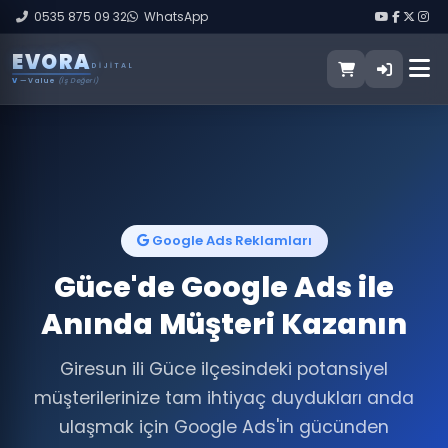
0535 875 09 32
WhatsApp
E
V
O
R
A
DIJITAL
V
— Value
(İş Değeri)
Google Ads Reklamları
Güce'de Google Ads ile
Anında Müşteri Kazanın
Giresun ili Güce ilçesindeki potansiyel
müşterilerinize tam ihtiyaç duydukları anda
ulaşmak için Google Ads'in gücünden