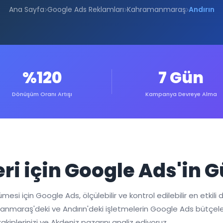
Ana Sayfa
Google Ads Reklamları
Kahramanmaraş
Andırın
%120
7 Gün
Dönüşüm Oranı Artışı
Kampanya Devreye Alma
eri için Google Ads'in 
si için Google Ads, ölçülebilir ve kontrol edilebilir en etkili di
amanmaraş'deki ve Andırın'deki işletmelerin Google Ads bütçele
lerinizi ve Akdeniz pazarını analiz ediyoruz.