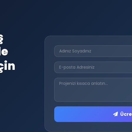
ş
le
çin
Ücret