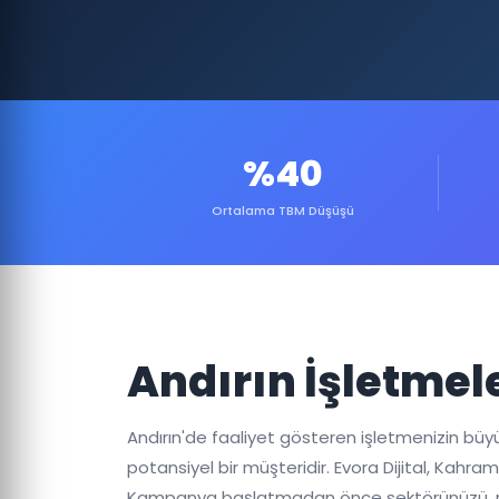
%40
Ortalama TBM Düşüşü
Andırın İşletmel
Andırın'de faaliyet gösteren işletmenizin büyüme
potansiyel bir müşteridir. Evora Dijital, Kahr
Kampanya başlatmadan önce sektörünüzü, rakip