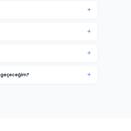
ası genellikle 7-14 gün içinde anlamlı trafik
kinci aydan itibaren optimizasyon yoğunlaşır.
, görsel tasarımlar ve video reklamlar dahil
ize ve sektörünüze özel hazırlanır.
rimize aittir. Ajans erişimi yönetici (admin)
r. İş ilişkisi sona erdiğinde hesap üzerinde
ne geçeceğim?
 zayıf yönlerini tespit ediyoruz. Boş niş
 deneyimi sunarak ve teklif stratejisini