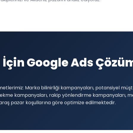
 İçin Google Ads Çözü
metlerimiz: Marka bilinirliği kampanyaları, potansiyel mü
i çekme kampanyaları, rakip yönlendirme kampanyaları,
aş pazar koşullarına göre optimize edilmektedir.