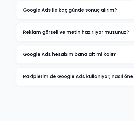
Google Ads ile kaç günde sonuç alırım?
Andırın'de iyi optimize edilmiş bir Google Ads kampany
ve dönüşümler üretmeye başlar. İlk ay veri toplama, i
Reklam görseli ve metin hazırlıyor musunuz?
Evet. Andırın'deki müşterilerimiz için reklam metinleri
tüm kreatif içerikleri üretiyoruz. İçerikler hedef kitlen
Google Ads hesabım bana ait mi kalır?
Kesinlikle. Andırın'deki tüm projelerimizde hesap müşte
seviyesinde değil, reklam yöneticisi seviyesinde sağlanı
Rakiplerim de Google Ads kullanıyor; nasıl ö
tam kontrole sahip olursunuz.
Andırın pazarında rakip analizi yaparak onların güçlü ve
anahtar kelimelere odaklanarak, daha iyi açılış sayfası
akıllıca yöneterek üstünlük sağlıyoruz.