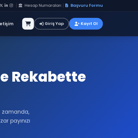
Hesap Numaraları
Başvuru Formu
letişim
Giriş Yap
Kayıt Ol
le Rekabette
ru zamanda,
ar payınızı