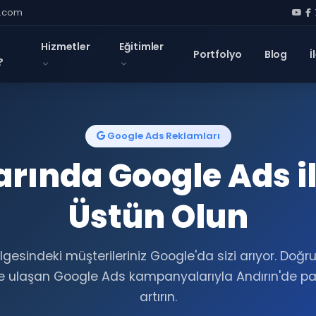
l.com
Hizmetler
Eğitimler
Portfolyo
Blog
İ
?
Google Ads Reklamları
arında Google Ads i
Üstün Olun
lgesindeki müşterileriniz Google'da sizi arıyor. Doğ
ye ulaşan Google Ads kampanyalarıyla Andırın'de paz
artırın.