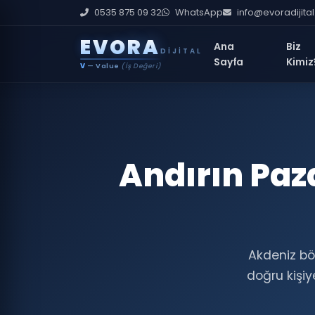
0535 875 09 32
WhatsApp
info@evoradijita
E
V
O
R
A
Ana
Biz
DIJITAL
Sayfa
Kimiz
V
— Value
(İş Değeri)
Andırın Paz
Akdeniz bö
doğru kişi