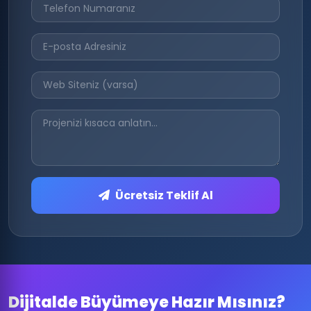
Ücretsiz Teklif Al
Dijitalde Büyümeye Hazır Mısınız?