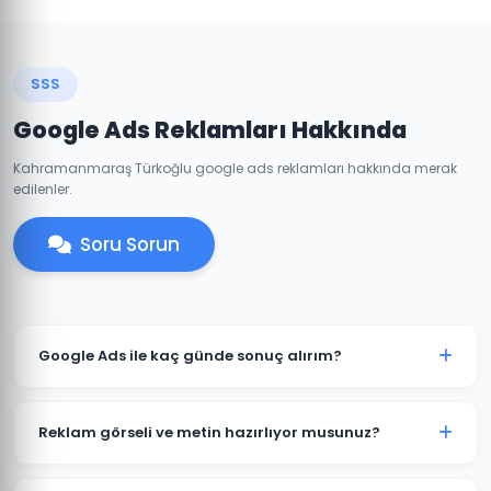
SSS
Google Ads Reklamları Hakkında
Kahramanmaraş Türkoğlu google ads reklamları hakkında merak
edilenler.
Soru Sorun
Google Ads ile kaç günde sonuç alırım?
Türkoğlu'de iyi optimize edilmiş bir Google Ads
kampanyası genellikle 7-14 gün içinde anlamlı trafik
Reklam görseli ve metin hazırlıyor musunuz?
ve dönüşümler üretmeye başlar. İlk ay veri toplama,
ikinci aydan itibaren optimizasyon yoğunlaşır.
Evet. Türkoğlu'deki müşterilerimiz için reklam