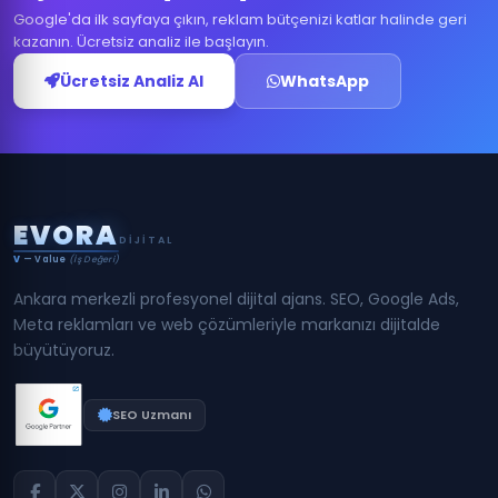
Google'da ilk sayfaya çıkın, reklam bütçenizi katlar halinde geri
kazanın. Ücretsiz analiz ile başlayın.
Ücretsiz Analiz Al
WhatsApp
E
V
O
R
A
DIJITAL
V
— Value
(İş Değeri)
Ankara merkezli profesyonel dijital ajans. SEO, Google Ads,
Meta reklamları ve web çözümleriyle markanızı dijitalde
büyütüyoruz.
SEO Uzmanı