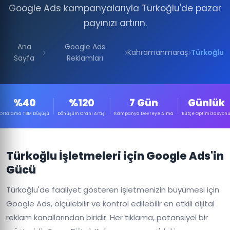
Google Ads kampanyalarıyla Türkoğlu'de pazar
payınızı artırın.
Ana
Google Ads
Kahramanmaraş
Türkoğlu
Sayfa
Reklamları
%40
%120
7 Gün
Günlük
Ortalama TBM Düşüşü
Dönüşüm Oranı Artışı
Kampanya Devreye Alma
Bütçe Optimizasyon
Türkoğlu İşletmeleri için Google Ads'in
Gücü
Türkoğlu'de faaliyet gösteren işletmenizin büyümesi için
Google Ads, ölçülebilir ve kontrol edilebilir en etkili dijital
reklam kanallarından biridir. Her tıklama, potansiyel bir