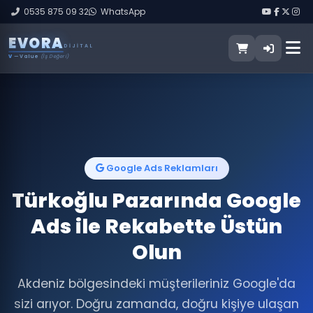
0535 875 09 32
WhatsApp
E
V
O
R
A
DIJITAL
V
— Value
(İş Değeri)
Google Ads Reklamları
Türkoğlu Pazarında Google
Ads ile Rekabette Üstün
Olun
Akdeniz bölgesindeki müşterileriniz Google'da
sizi arıyor. Doğru zamanda, doğru kişiye ulaşan