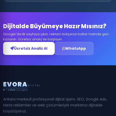
Dijitalde Büyümeye Hazır Mısınız?
Google'da ilk sayfaya çıkın, reklam bütçenizi katlar halinde geri
kazanın. Ücretsiz analiz ile başlayın.
Ücretsiz Analiz Al
WhatsApp
E
V
O
R
A
DIJITAL
V
— Value
(İş Değeri)
Ankara merkezli profesyonel dijital ajans. SEO, Google Ads,
Meta reklamları ve web çözümleriyle markanızı dijitalde
büyütüyoruz.