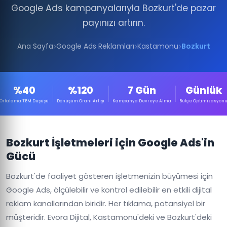
Google Ads kampanyalarıyla Bozkurt'de pazar
payınızı artırın.
Ana Sayfa
Google Ads Reklamları
Kastamonu
Bozkurt
%40
%120
7 Gün
Günlük
Ortalama TBM Düşüşü
Dönüşüm Oranı Artışı
Kampanya Devreye Alma
Bütçe Optimizasyon
Bozkurt İşletmeleri için Google Ads'in
Gücü
Bozkurt'de faaliyet gösteren işletmenizin büyümesi için
Google Ads, ölçülebilir ve kontrol edilebilir en etkili dijital
reklam kanallarından biridir. Her tıklama, potansiyel bir
müşteridir. Evora Dijital, Kastamonu'deki ve Bozkurt'deki