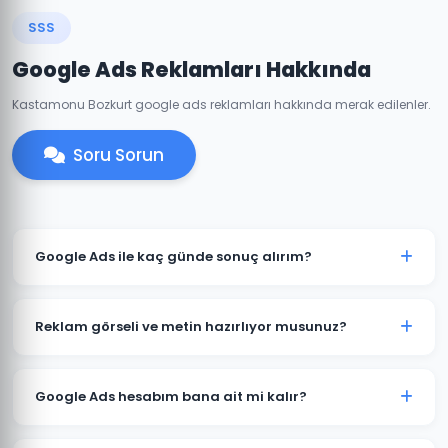
SSS
Google Ads Reklamları Hakkında
Kastamonu Bozkurt google ads reklamları hakkında merak edilenler.
Soru Sorun
Google Ads ile kaç günde sonuç alırım?
Bozkurt'de iyi optimize edilmiş bir Google Ads
kampanyası genellikle 7-14 gün içinde anlamlı trafik
Reklam görseli ve metin hazırlıyor musunuz?
ve dönüşümler üretmeye başlar. İlk ay veri toplama,
ikinci aydan itibaren optimizasyon yoğunlaşır.
Evet. Bozkurt'deki müşterilerimiz için reklam metinleri,
görsel tasarımlar ve video reklamlar dahil tüm kreatif
Google Ads hesabım bana ait mi kalır?
içerikleri üretiyoruz. İçerikler hedef kitlenize ve
sektörünüze özel hazırlanır.
Kesinlikle. Bozkurt'deki tüm projelerimizde hesap