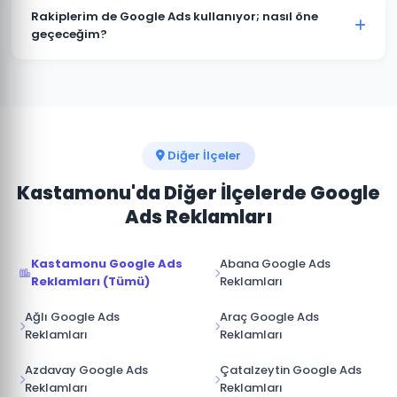
müşterimize aittir. Ajans erişimi yönetici (admin)
Rakiplerim de Google Ads kullanıyor; nasıl öne
seviyesinde değil, reklam yöneticisi seviyesinde
geçeceğim?
sağlanır. İş ilişkisi sona erdiğinde hesap üzerinde tam
Bozkurt pazarında rakip analizi yaparak onların güçlü
kontrole sahip olursunuz.
ve zayıf yönlerini tespit ediyoruz. Boş niş anahtar
kelimelere odaklanarak, daha iyi açılış sayfası
deneyimi sunarak ve teklif stratejisini akıllıca
yöneterek üstünlük sağlıyoruz.
Diğer İlçeler
Kastamonu'da Diğer İlçelerde Google
Ads Reklamları
Kastamonu Google Ads
Abana Google Ads
Reklamları (Tümü)
Reklamları
Ağlı Google Ads
Araç Google Ads
Reklamları
Reklamları
Azdavay Google Ads
Çatalzeytin Google Ads
Reklamları
Reklamları