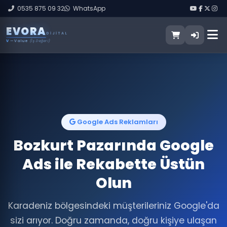
0535 875 09 32
WhatsApp
E
V
O
R
A
DIJITAL
V
— Value
(İş Değeri)
Google Ads Reklamları
Bozkurt Pazarında Google
Ads ile Rekabette Üstün
Olun
Karadeniz bölgesindeki müşterileriniz Google'da
sizi arıyor. Doğru zamanda, doğru kişiye ulaşan