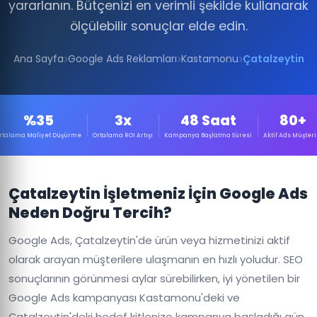
yararlanın. Bütçenizi en verimli şekilde kullanarak
ölçülebilir sonuçlar elde edin.
Ana Sayfa
Google Ads Reklamları
Kastamonu
Çatalzeytin
%35
3x
48 Saat
80+
rtalama Maliyet Düşürme
Ortalama ROI Artışı
Kampanya Başlatma Süresi
Aktif Ads Müşteri
Çatalzeytin İşletmeniz İçin Google Ads
Neden Doğru Tercih?
Google Ads, Çatalzeytin'de ürün veya hizmetinizi aktif
olarak arayan müşterilere ulaşmanın en hızlı yoludur. SEO
sonuçlarının görünmesi aylar sürebilirken, iyi yönetilen bir
Google Ads kampanyası Kastamonu'deki ve
Çatalzeytin'deki hedef kitlenize kampanya başladığı gün