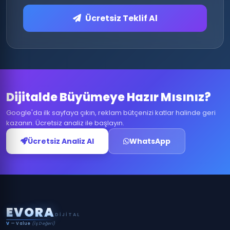
Ücretsiz Teklif Al
Dijitalde Büyümeye Hazır Mısınız?
Google'da ilk sayfaya çıkın, reklam bütçenizi katlar halinde geri
kazanın. Ücretsiz analiz ile başlayın.
Ücretsiz Analiz Al
WhatsApp
E
V
O
R
A
DIJITAL
V
— Value
(İş Değeri)