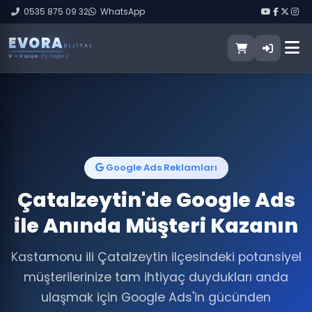
0535 875 09 32
WhatsApp
E
V
O
R
A
DIJITAL
V
— Value
(İş Değeri)
Google Ads Reklamları
Çatalzeytin'de Google Ads
ile Anında Müşteri Kazanın
Kastamonu ili Çatalzeytin ilçesindeki potansiyel
müşterilerinize tam ihtiyaç duydukları anda
ulaşmak için Google Ads'in gücünden