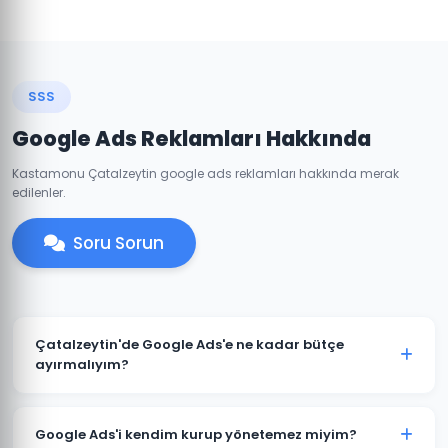
SSS
Google Ads Reklamları Hakkında
Kastamonu Çatalzeytin google ads reklamları hakkında merak
edilenler.
Soru Sorun
Çatalzeytin'de Google Ads'e ne kadar bütçe
ayırmalıyım?
Çatalzeytin'deki sektörünüze ve rekabete göre aylık
1.500 TL ile başlanabilir. Ancak anlamlı sonuçlar için
Google Ads'i kendim kurup yönetemez miyim?