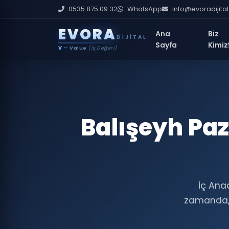
0535 875 09 32
WhatsApp
info@evoradijita
E
V
O
R
A
Ana
Biz
DIJITAL
Sayfa
Kimiz
V
— Value
(İş Değeri)
Balışeyh Paz
İç Anad
zamanda, 