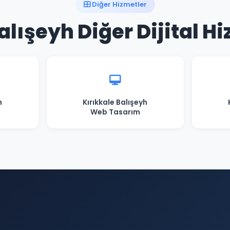
Diğer Hizmetler
alışeyh Diğer Dijital H
h
Kırıkkale Balışeyh
Web Tasarım