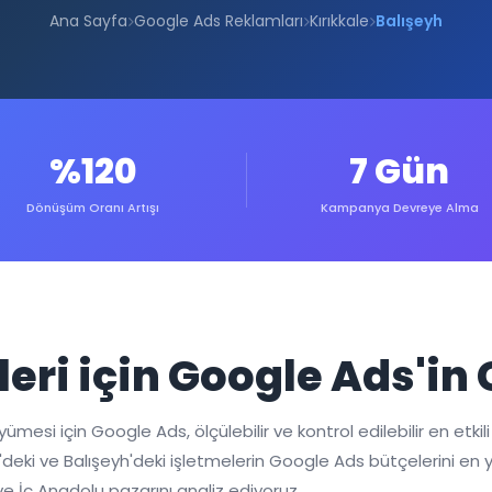
Ana Sayfa
Google Ads Reklamları
Kırıkkale
Balışeyh
%120
7 Gün
Dönüşüm Oranı Artışı
Kampanya Devreye Alma
leri için Google Ads'in
esi için Google Ads, ölçülebilir ve kontrol edilebilir en etkili d
kkale'deki ve Balışeyh'deki işletmelerin Google Ads bütçelerini
e İç Anadolu pazarını analiz ediyoruz.