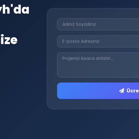
yh'da
ize
Ücret