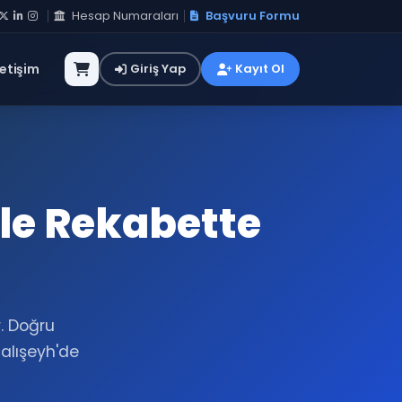
Hesap Numaraları
Başvuru Formu
letişim
Giriş Yap
Kayıt Ol
ile Rekabette
r. Doğru
alışeyh'de