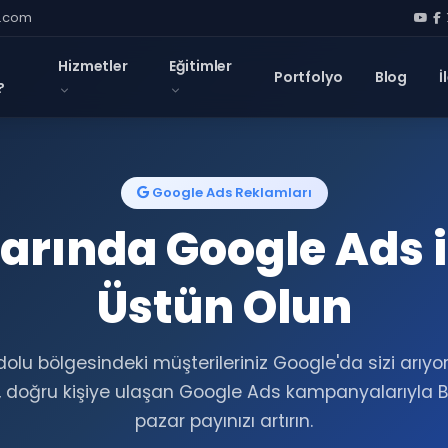
l.com
Hizmetler
Eğitimler
Portfolyo
Blog
İ
?
Google Ads Reklamları
arında Google Ads 
Üstün Olun
olu bölgesindeki müşterileriniz Google'da sizi arıyo
doğru kişiye ulaşan Google Ads kampanyalarıyla B
pazar payınızı artırın.