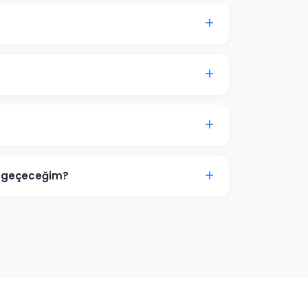
yası genellikle 7-14 gün içinde anlamlı trafik
kinci aydan itibaren optimizasyon yoğunlaşır.
i, görsel tasarımlar ve video reklamlar dahil
ize ve sektörünüze özel hazırlanır.
terimize aittir. Ajans erişimi yönetici (admin)
r. İş ilişkisi sona erdiğinde hesap üzerinde
ne geçeceğim?
e zayıf yönlerini tespit ediyoruz. Boş niş
 deneyimi sunarak ve teklif stratejisini