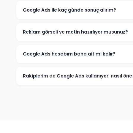
Google Ads ile kaç günde sonuç alırım?
Balışeyh'de iyi optimize edilmiş bir Google Ads kampan
ve dönüşümler üretmeye başlar. İlk ay veri toplama, i
Reklam görseli ve metin hazırlıyor musunuz?
Evet. Balışeyh'deki müşterilerimiz için reklam metinler
tüm kreatif içerikleri üretiyoruz. İçerikler hedef kitlen
Google Ads hesabım bana ait mi kalır?
Kesinlikle. Balışeyh'deki tüm projelerimizde hesap müş
seviyesinde değil, reklam yöneticisi seviyesinde sağlanı
Rakiplerim de Google Ads kullanıyor; nasıl ö
tam kontrole sahip olursunuz.
Balışeyh pazarında rakip analizi yaparak onların güçlü v
anahtar kelimelere odaklanarak, daha iyi açılış sayfası
akıllıca yöneterek üstünlük sağlıyoruz.