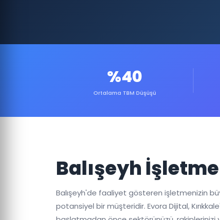
%40
Ortalama TBM Düşüşü
Balışeyh İşletme
Balışeyh'de faaliyet gösteren işletmenizin büyüm
potansiyel bir müşteridir. Evora Dijital, Kırı
başlatmadan önce sektörünüzü, rakiplerinizi v