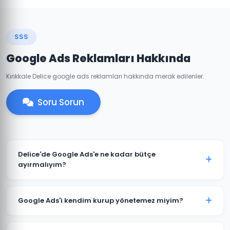
SSS
Google Ads Reklamları Hakkında
Kırıkkale Delice google ads reklamları hakkında merak edilenler.
Soru Sorun
Delice'de Google Ads'e ne kadar bütçe
ayırmalıyım?
Delice'deki sektörünüze ve rekabete göre aylık 1.500 TL
ile başlanabilir. Ancak anlamlı sonuçlar için 3.000-
Google Ads'i kendim kurup yönetemez miyim?
5.000 TL+ bütçe önerilmektedir. Ücretsiz bütçe analizi
için iletişime geçin.
Teknik olarak mümkündür; ancak optimize edilmemiş