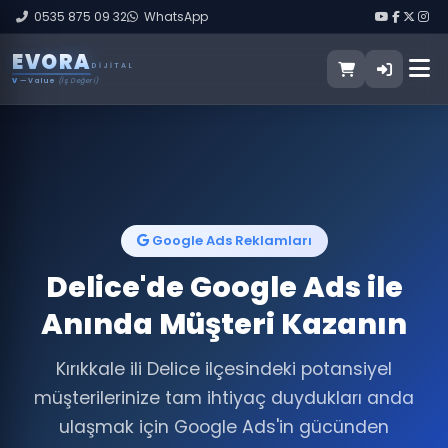
0535 875 09 32
WhatsApp
E
V
O
R
A
DIJITAL
V
— Value
(İş Değeri)
Google Ads Reklamları
Delice'de Google Ads ile
Anında Müşteri Kazanın
Kırıkkale ili Delice ilçesindeki potansiyel
müşterilerinize tam ihtiyaç duydukları anda
ulaşmak için Google Ads'in gücünden