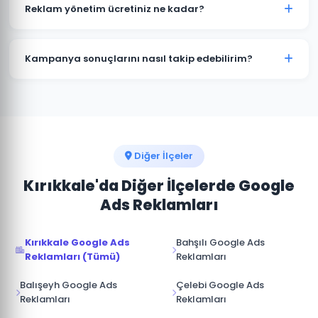
kampanyalar bütçenizi hızla tüketir. Delice'deki
Reklam yönetim ücretiniz ne kadar?
işletmelerin büyük çoğunluğu profesyonel yönetimle
maliyetleri %30-50 düşürürken dönüşüm sayısını
Reklam yönetim ücretimiz, aylık reklam bütçenizin
artırmaktadır.
%15-20'si arasında değişmektedir. Delice için
Kampanya sonuçlarını nasıl takip edebilirim?
minimum yönetim ücreti 1.000 TL/ay'dır. Bütçe ve
hedeflerinize göre özel teklif sunuyoruz.
Delice kampanyalarınız için Google Ads hesabınıza
tam erişim sağlıyoruz. Ek olarak aylık performans
raporu, tıklama, gösterim, dönüşüm ve reklam
harcaması verileri ile sunulmaktadır.
Diğer İlçeler
Kırıkkale'da Diğer İlçelerde Google
Ads Reklamları
Kırıkkale Google Ads
Bahşılı Google Ads
Reklamları (Tümü)
Reklamları
Balışeyh Google Ads
Çelebi Google Ads
Reklamları
Reklamları