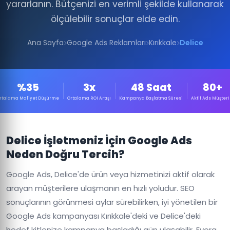
yararlanın. Bütçenizi en verimli şekilde kullanarak
ölçülebilir sonuçlar elde edin.
Ana Sayfa
Google Ads Reklamları
Kırıkkale
Delice
%35
3x
48 Saat
80+
rtalama Maliyet Düşürme
Ortalama ROI Artışı
Kampanya Başlatma Süresi
Aktif Ads Müşteri
Delice İşletmeniz İçin Google Ads
Neden Doğru Tercih?
Google Ads, Delice'de ürün veya hizmetinizi aktif olarak
arayan müşterilere ulaşmanın en hızlı yoludur. SEO
sonuçlarının görünmesi aylar sürebilirken, iyi yönetilen bir
Google Ads kampanyası Kırıkkale'deki ve Delice'deki
hedef kitlenize kampanya başladığı gün ulaşabilir. Evora