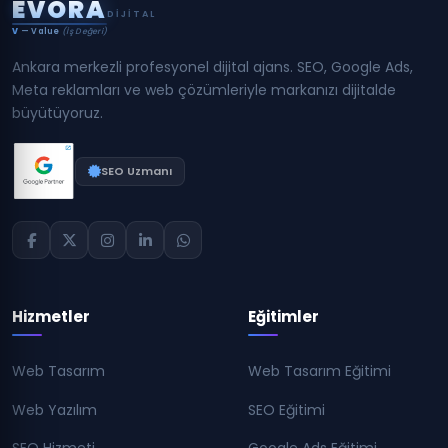
E
V
O
R
A
DIJITAL
V
— Value
(İş Değeri)
Ankara merkezli profesyonel dijital ajans. SEO, Google Ads,
Meta reklamları ve web çözümleriyle markanızı dijitalde
büyütüyoruz.
SEO Uzmanı
Hizmetler
Eğitimler
Web Tasarım
Web Tasarım Eğitimi
Web Yazılım
SEO Eğitimi
SEO Hizmeti
Google Ads Eğitimi