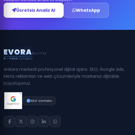
Ücretsiz Analiz Al
WhatsApp
E
V
O
R
A
DIJITAL
V
— Value
(İş Değeri)
Ankara merkezli profesyonel dijital ajans. SEO, Google Ads,
Meta reklamları ve web çözümleriyle markanızı dijitalde
büyütüyoruz.
SEO Uzmanı