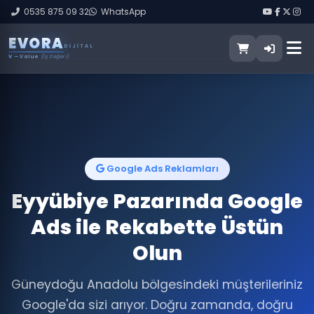
0535 875 09 32
WhatsApp
E
V
O
R
A
DIJITAL
V
— Value
(İş Değeri)
Google Ads Reklamları
Eyyübiye Pazarında Google
Ads ile Rekabette Üstün
Olun
Güneydoğu Anadolu bölgesindeki müşterileriniz
Google'da sizi arıyor. Doğru zamanda, doğru