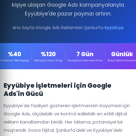
kişiye ulaşan Google Ads kampanyalarıyla
Eyyübiye'de pazar payınızı artırın.
Ana Sayfa
Google Ads Reklamları
Şanlıurfa
Eyyübiye
%40
%120
7 Gün
Günlük
Ortalama TBM Düşüşü
Dönüşüm Oranı Artışı
Kampanya Devreye Alma
Bütçe Optimizasyon
Eyyübiye İşletmeleri için Google
Ads'in Gücü
Eyyübiye'de faaliyet gösteren işletmenizin büyümesi için
Google Ads, ölçülebilir ve kontrol edilebilir en etkili dijital
reklam kanallarından biridir. Her tıklama, potansiyel bir
müşteridir. Evora Dijital, Şanlıurfa'deki ve Eyyübiye'deki