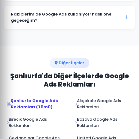
kitlenize ve sektörünüze özel hazırlanır.
Kesinlikle. Eyyübiye'deki tüm projelerimizde hesap
müşterimize aittir. Ajans erişimi yönetici (admin)
Rakiplerim de Google Ads kullanıyor; nasıl öne
seviyesinde değil, reklam yöneticisi seviyesinde
geçeceğim?
sağlanır. İş ilişkisi sona erdiğinde hesap üzerinde tam
Eyyübiye pazarında rakip analizi yaparak onların güçlü
kontrole sahip olursunuz.
ve zayıf yönlerini tespit ediyoruz. Boş niş anahtar
kelimelere odaklanarak, daha iyi açılış sayfası
deneyimi sunarak ve teklif stratejisini akıllıca
yöneterek üstünlük sağlıyoruz.
Diğer İlçeler
Şanlıurfa'da Diğer İlçelerde Google
Ads Reklamları
Şanlıurfa Google Ads
Akçakale Google Ads
Reklamları (Tümü)
Reklamları
Birecik Google Ads
Bozova Google Ads
Reklamları
Reklamları
Ceylanpınar Google Ads
Halfeti Google Ads