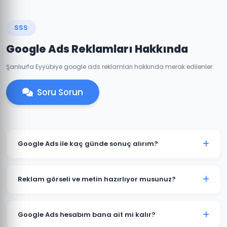
SSS
Google Ads Reklamları Hakkında
Şanlıurfa Eyyübiye google ads reklamları hakkında merak edilenler.
Soru Sorun
Google Ads ile kaç günde sonuç alırım?
Eyyübiye'de iyi optimize edilmiş bir Google Ads
kampanyası genellikle 7-14 gün içinde anlamlı trafik
Reklam görseli ve metin hazırlıyor musunuz?
ve dönüşümler üretmeye başlar. İlk ay veri toplama,
ikinci aydan itibaren optimizasyon yoğunlaşır.
Evet. Eyyübiye'deki müşterilerimiz için reklam
metinleri, görsel tasarımlar ve video reklamlar dahil
Google Ads hesabım bana ait mi kalır?
tüm kreatif içerikleri üretiyoruz. İçerikler hedef