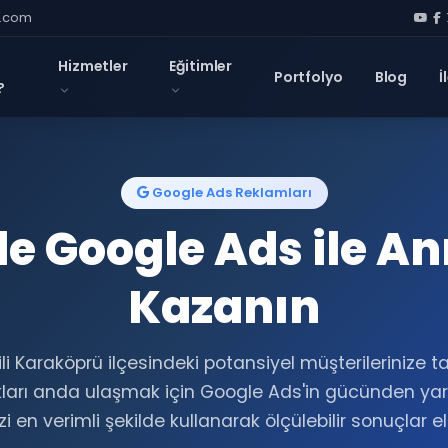
l.com
Hizmetler
Eğitimler
Portfolyo
Blog
İ
?
Google Ads Reklamları
e Google Ads ile An
Kazanın
ili Karaköprü ilçesindeki potansiyel müşterilerinize 
ları anda ulaşmak için Google Ads'in gücünden yara
i en verimli şekilde kullanarak ölçülebilir sonuçlar e