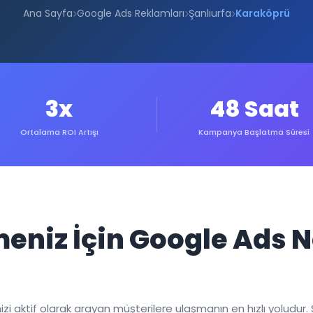
Ana Sayfa
Google Ads Reklamları
Şanlıurfa
Karaköprü
3x
48 Saat
Ortalama ROI Artışı
Kampanya Başlatma Süresi
meniz İçin Google Ads 
 aktif olarak arayan müşterilere ulaşmanın en hızlı yoludur. 