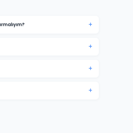
ırmalıyım?
0 TL ile başlanabilir. Ancak anlamlı sonuçlar
çe analizi için iletişime geçin.
ampanyalar bütçenizi hızla tüketir.
onel yönetimle maliyetleri %30-50
5-20'si arasında değişmektedir. Karaköprü
 hedeflerinize göre özel teklif sunuyoruz.
tam erişim sağlıyoruz. Ek olarak aylık
lam harcaması verileri ile sunulmaktadır.