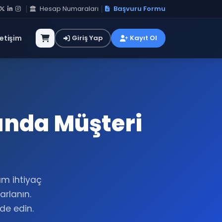
Hesap Numaraları
Başvuru Formu
letişim
Giriş Yap
Kayıt Ol
ında Müşteri
tam ihtiyaç
rlanın.
lde edin.