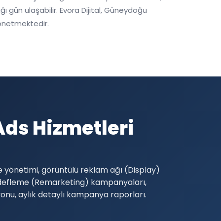
 gün ulaşabilir. Evora Dijital, Güneydoğu
önetmektedir.
ds Hizmetleri
 yönetimi, görüntülü reklam ağı (Display)
edefleme (Remarketing) kampanyaları,
yonu, aylık detaylı kampanya raporları.