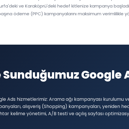
urfa'deki ve Karaköprü'deki hedef kitlenize kampanya başladığı
a başına ödeme (PPC) kampanyalarını maksimum verimlilikle y
 Sunduğumuz Google A
oogle Ads hizmetlerimiz: Arama ağı kampanyası kurulumu ve
anyaları, alışveriş (Shopping) kampanyaları, yeniden h
ar kelime yönetimi, A/B testi ve açılış sayfası optimizas