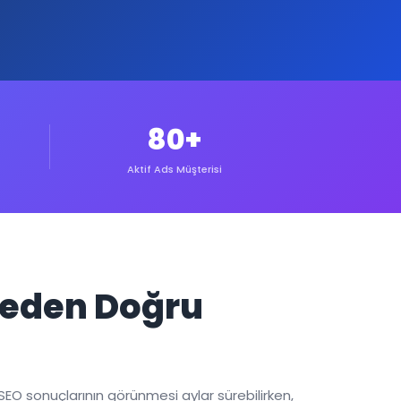
80+
Aktif Ads Müşterisi
Neden Doğru
SEO sonuçlarının görünmesi aylar sürebilirken,