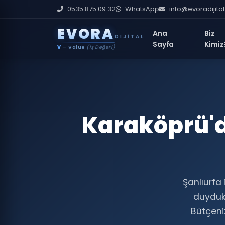
0535 875 09 32
WhatsApp
info@evoradijita
E
V
O
R
A
Ana
Biz
DIJITAL
Sayfa
Kimiz
V
— Value
(İş Değeri)
Karaköprü'd
Şanlıurfa 
duyduk
Bütçeniz