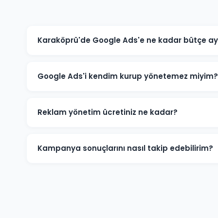
Karaköprü'de Google Ads'e ne kadar bütçe ay
Karaköprü'deki sektörünüze ve rekabete göre aylık 1.50
için 3.000-5.000 TL+ bütçe önerilmektedir. Ücretsiz büt
Google Ads'i kendim kurup yönetemez miyim?
Teknik olarak mümkündür; ancak optimize edilmemiş k
Karaköprü'deki işletmelerin büyük çoğunluğu profesy
Reklam yönetim ücretiniz ne kadar?
düşürürken dönüşüm sayısını artırmaktadır.
Reklam yönetim ücretimiz, aylık reklam bütçenizin %1
için minimum yönetim ücreti 1.000 TL/ay'dır. Bütçe ve
Kampanya sonuçlarını nasıl takip edebilirim?
Karaköprü kampanyalarınız için Google Ads hesabınıza 
performans raporu, tıklama, gösterim, dönüşüm ve rek