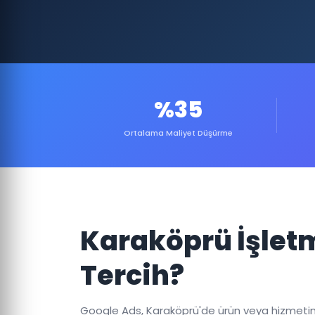
%35
Ortalama Maliyet Düşürme
Karaköprü İşlet
Tercih?
Google Ads, Karaköprü'de ürün veya hizmetinizi