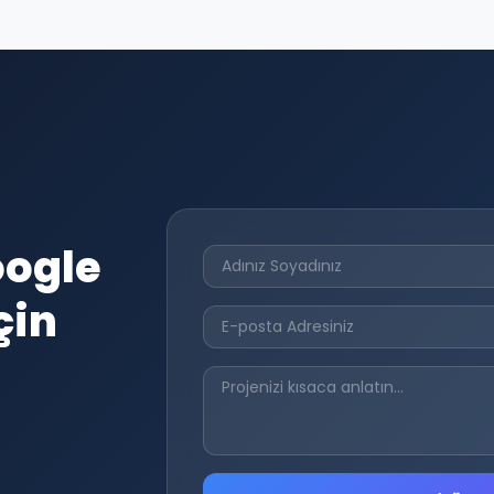
oogle
çin