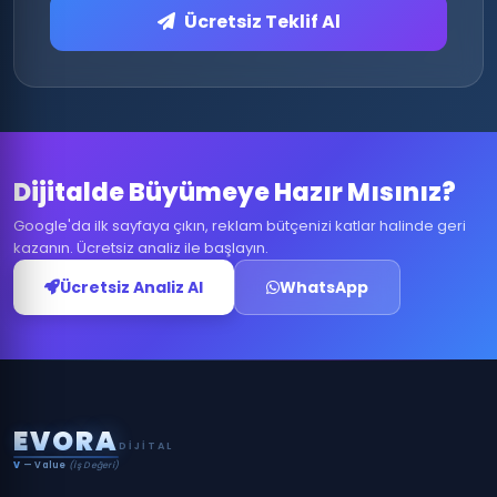
Ücretsiz Teklif Al
Dijitalde Büyümeye Hazır Mısınız?
Google'da ilk sayfaya çıkın, reklam bütçenizi katlar halinde geri
kazanın. Ücretsiz analiz ile başlayın.
Ücretsiz Analiz Al
WhatsApp
E
V
O
R
A
DIJITAL
V
— Value
(İş Değeri)