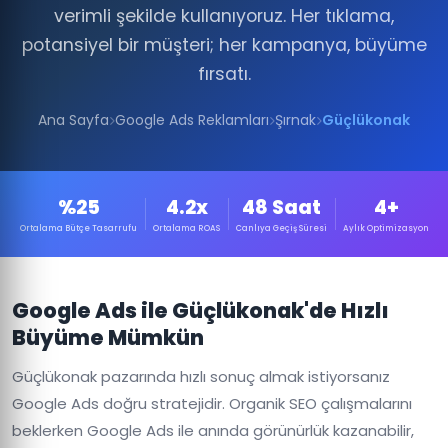
verimli şekilde kullanıyoruz. Her tıklama,
potansiyel bir müşteri; her kampanya, büyüme
fırsatı.
Ana Sayfa
Google Ads Reklamları
Şırnak
Güçlükonak
%25
4.2x
48 Saat
4+
Ortalama Bütçe Tasarrufu
Ortalama ROAS
Canlıya Geçiş Süresi
Aylık Optimizasyon
Google Ads ile Güçlükonak'de Hızlı
Büyüme Mümkün
Güçlükonak pazarında hızlı sonuç almak istiyorsanız
Google Ads doğru stratejidir. Organik SEO çalışmalarını
beklerken Google Ads ile anında görünürlük kazanabilir,