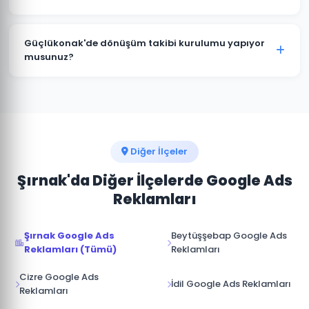
marka bilinirliği için Görüntülü Reklam uygundur.
Evet. Güçlükonak'deki Google Ads kampanyalarınızı
istediğiniz zaman duraklatabilir veya
Güçlükonak'de dönüşüm takibi kurulumu yapıyor
sonlandırabilirsiniz. Kampanya durdurulduğunda
musunuz?
reklamlar anında yayından kalkar ve bütçe
Kesinlikle. Güçlükonak projelerimizin tamamında
harcanmaz.
telefon araması, form doldurma, satın alma ve diğer
hedef dönüşümler için Google Analytics ve Google
Ads dönüşüm izlemesini kuruyoruz.
Diğer İlçeler
Şırnak'da Diğer İlçelerde Google Ads
Reklamları
Şırnak Google Ads
Beytüşşebap Google Ads
Reklamları (Tümü)
Reklamları
Cizre Google Ads
İdil Google Ads Reklamları
Reklamları