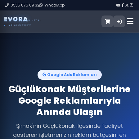
0535 875 09 32
WhatsApp
E
V
O
R
A
DIJITAL
V
— Value
(İş Değeri)
Google Ads Reklamları
Güçlükonak Müşterilerine
Google Reklamlarıyla
Anında Ulaşın
Şırnak'nin Güçlükonak ilçesinde faaliyet
gösteren işletmenizin reklam bütçesini en