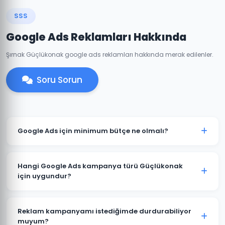
SSS
Google Ads Reklamları Hakkında
Şırnak Güçlükonak google ads reklamları hakkında merak edilenler.
Soru Sorun
Google Ads için minimum bütçe ne olmalı?
Güçlükonak'de anlamlı sonuçlar için önerilen
minimum aylık reklam bütçesi 2.000 TL'dir. Sektörünüz
Hangi Google Ads kampanya türü Güçlükonak
ve rekabete göre bu rakam değişebilir. Ücretsiz bütçe
için uygundur?
analizi sunuyoruz.
Güçlükonak'deki işletme türünüze göre öneri değişir.
Yerel hizmet işletmeleri için Arama Ağı ve Yerel
Reklam kampanyamı istediğimde durdurabiliyor
Kampanyalar, e-ticaret için Alışveriş Kampanyaları,
muyum?