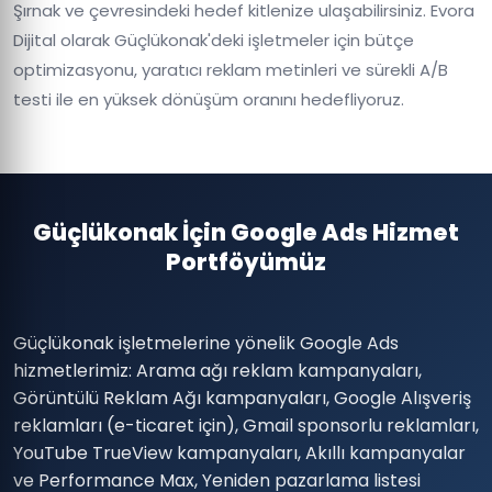
Şırnak ve çevresindeki hedef kitlenize ulaşabilirsiniz. Evora
Dijital olarak Güçlükonak'deki işletmeler için bütçe
optimizasyonu, yaratıcı reklam metinleri ve sürekli A/B
testi ile en yüksek dönüşüm oranını hedefliyoruz.
Güçlükonak İçin Google Ads Hizmet
Portföyümüz
Güçlükonak işletmelerine yönelik Google Ads
hizmetlerimiz: Arama ağı reklam kampanyaları,
Görüntülü Reklam Ağı kampanyaları, Google Alışveriş
reklamları (e-ticaret için), Gmail sponsorlu reklamları,
YouTube TrueView kampanyaları, Akıllı kampanyalar
ve Performance Max, Yeniden pazarlama listesi