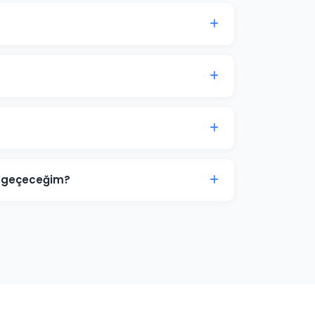
anyası genellikle 7-14 gün içinde anlamlı
lama, ikinci aydan itibaren optimizasyon
ri, görsel tasarımlar ve video reklamlar dahil
ize ve sektörünüze özel hazırlanır.
terimize aittir. Ajans erişimi yönetici
e sağlanır. İş ilişkisi sona erdiğinde hesap
ne geçeceğim?
ve zayıf yönlerini tespit ediyoruz. Boş niş
 deneyimi sunarak ve teklif stratejisini