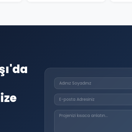
şı'da
ize