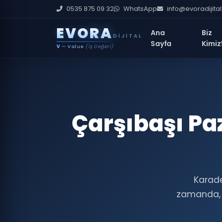
0535 875 09 32
WhatsApp
info@evoradijita
E
V
O
R
A
Ana
Biz
DIJITAL
Sayfa
Kimiz
V
— Value
(İş Değeri)
Çarşıbaşı Pa
Karade
zamanda, 