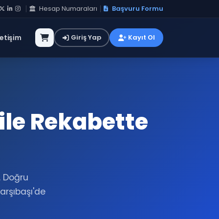
Hesap Numaraları
Başvuru Formu
letişim
Giriş Yap
Kayıt Ol
ile Rekabette
. Doğru
rşıbaşı'de