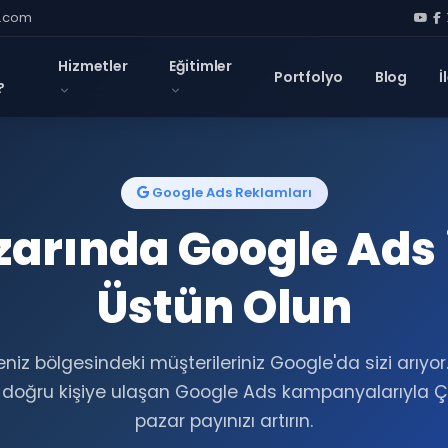
l.com
Hizmetler
Eğitimler
Portfolyo
Blog
İ
?
Google Ads Reklamları
zarında Google Ads 
Üstün Olun
niz bölgesindeki müşterileriniz Google'da sizi arıyor
doğru kişiye ulaşan Google Ads kampanyalarıyla Ça
pazar payınızı artırın.