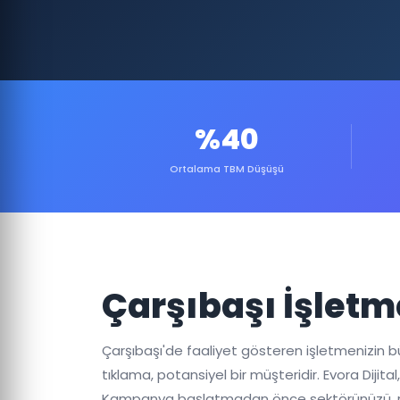
%40
Ortalama TBM Düşüşü
Çarşıbaşı İşletm
Çarşıbaşı'de faaliyet gösteren işletmenizin büyü
tıklama, potansiyel bir müşteridir. Evora Dijit
Kampanya başlatmadan önce sektörünüzü, rakip