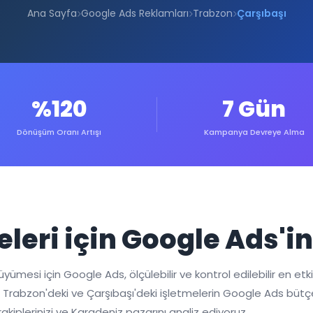
Ana Sayfa
Google Ads Reklamları
Trabzon
Çarşıbaşı
%120
7 Gün
Dönüşüm Oranı Artışı
Kampanya Devreye Alma
eleri için Google Ads'i
mesi için Google Ads, ölçülebilir ve kontrol edilebilir en etkili 
al, Trabzon'deki ve Çarşıbaşı'deki işletmelerin Google Ads bütç
lerinizi ve Karadeniz pazarını analiz ediyoruz.