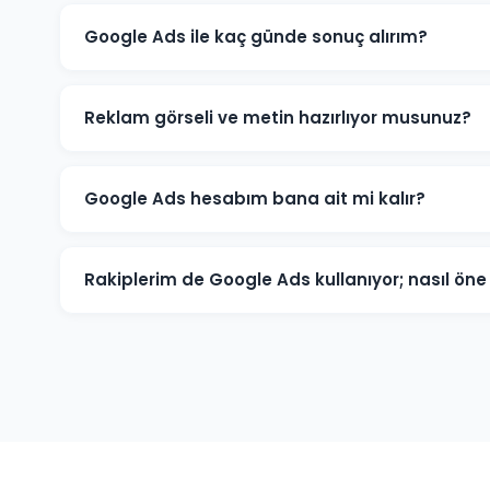
Google Ads ile kaç günde sonuç alırım?
Çarşıbaşı'de iyi optimize edilmiş bir Google Ads kamp
trafik ve dönüşümler üretmeye başlar. İlk ay veri top
Reklam görseli ve metin hazırlıyor musunuz?
yoğunlaşır.
Evet. Çarşıbaşı'deki müşterilerimiz için reklam metinle
tüm kreatif içerikleri üretiyoruz. İçerikler hedef kitlen
Google Ads hesabım bana ait mi kalır?
Kesinlikle. Çarşıbaşı'deki tüm projelerimizde hesap müş
(admin) seviyesinde değil, reklam yöneticisi seviyesind
Rakiplerim de Google Ads kullanıyor; nasıl ö
üzerinde tam kontrole sahip olursunuz.
Çarşıbaşı pazarında rakip analizi yaparak onların güçlü 
anahtar kelimelere odaklanarak, daha iyi açılış sayfası
akıllıca yöneterek üstünlük sağlıyoruz.