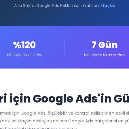
Ana Sayfa
Google Ads Reklamları
Trabzon
Maçka
%120
7 Gün
Dönüşüm Oranı Artışı
Kampanya Devreye Alma
i için Google Ads'in G
 için Google Ads, ölçülebilir ve kontrol edilebilir en etkili dij
bzon'deki ve Maçka'deki işletmelerin Google Ads bütçelerini e
e Karadeniz pazarını analiz ediyoruz.