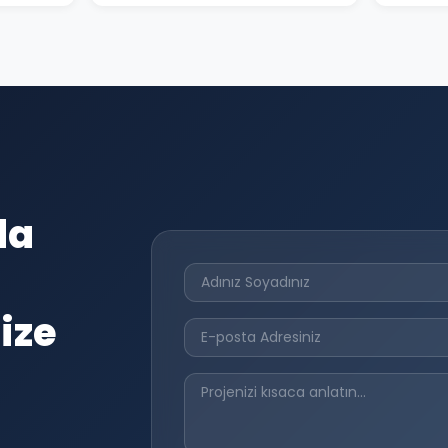
da
ize