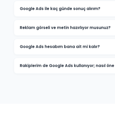
Google Ads ile kaç günde sonuç alırım?
Maçka'de iyi optimize edilmiş bir Google Ads kampanya
ve dönüşümler üretmeye başlar. İlk ay veri toplama, i
Reklam görseli ve metin hazırlıyor musunuz?
Evet. Maçka'deki müşterilerimiz için reklam metinleri,
tüm kreatif içerikleri üretiyoruz. İçerikler hedef kitlen
Google Ads hesabım bana ait mi kalır?
Kesinlikle. Maçka'deki tüm projelerimizde hesap müşter
seviyesinde değil, reklam yöneticisi seviyesinde sağlanı
Rakiplerim de Google Ads kullanıyor; nasıl ö
tam kontrole sahip olursunuz.
Maçka pazarında rakip analizi yaparak onların güçlü ve 
anahtar kelimelere odaklanarak, daha iyi açılış sayfası
akıllıca yöneterek üstünlük sağlıyoruz.