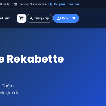
Hesap Numaraları
Başvuru Formu
letişim
Giriş Yap
Kayıt Ol
e Rekabette
. Doğru
 Maçka'de