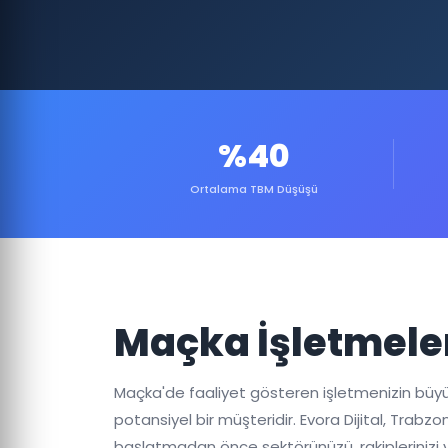
%40
Ortalama TBM Düşüşü
Maçka İşletmeler
Maçka'de faaliyet gösteren işletmenizin büyümesi
potansiyel bir müşteridir. Evora Dijital, Tra
başlatmadan önce sektörünüzü, rakiplerinizi v