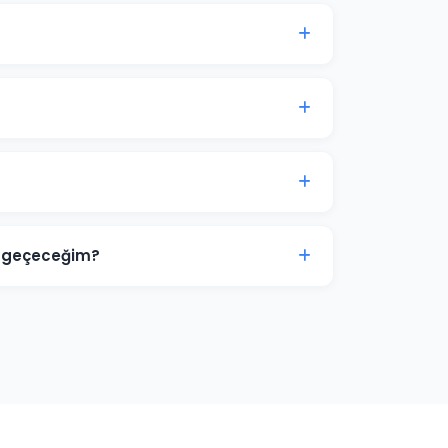
sı genellikle 7-14 gün içinde anlamlı trafik
kinci aydan itibaren optimizasyon yoğunlaşır.
 görsel tasarımlar ve video reklamlar dahil
ize ve sektörünüze özel hazırlanır.
imize aittir. Ajans erişimi yönetici (admin)
r. İş ilişkisi sona erdiğinde hesap üzerinde
ne geçeceğim?
zayıf yönlerini tespit ediyoruz. Boş niş
 deneyimi sunarak ve teklif stratejisini