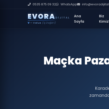
0535 875 09 32
WhatsApp
info@evoradijita
E
V
O
R
A
Ana
Biz
DIJITAL
Sayfa
Kimiz
V
— Value
(İş Değeri)
Maçka Paza
Karade
zamanda,