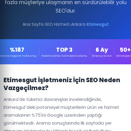
fazla müşteriye ulaşmanın en sürdürülebilir yolu
SEO'dur.
Ana Sayfa
SEO Hizmeti
Ankara
Etimesgut
%187
TOP 3
6 Ay
50+
talama Organik Trafik Artışı
Hedef Anahtar Kelimede Sıralama
İlk Sonuç Süresi
SEO Müşteri
Etimesgut İşletmeniz İçin SEO Neden
Vazgeçilmez?
Ankara'de tüketici davranışları incelendiğinde,
Etimesgut'deki potansiyel müşterilerin ürün ve hizmet
aramalarının %75'ini Google üzerinden yaptığı
görülmektedir. Arama sonuçlarında ilk sayfada yer
almayan işletmeler bu kitlenin büyük çoğunluğunu