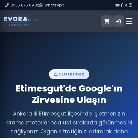
0535 875 09 32
WhatsApp
E
V
O
R
A
DIJITAL
V
— Value
(İş Değeri)
SEO Hizmeti
Etimesgut'de Google'ın
Zirvesine Ulaşın
Ankara ili Etimesgut ilçesinde işletmenizin
arama motorlarında üst sıralarda görünmesini
sağlıyoruz. Organik trafiğinizi artırarak daha