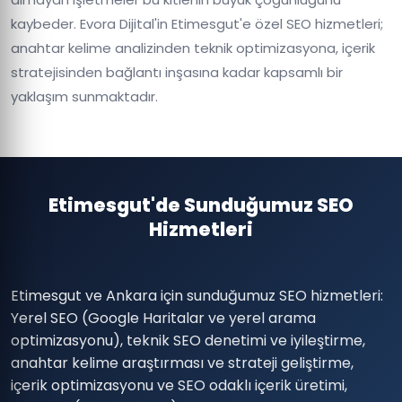
kaybeder. Evora Dijital'in Etimesgut'e özel SEO hizmetleri;
anahtar kelime analizinden teknik optimizasyona, içerik
stratejisinden bağlantı inşasına kadar kapsamlı bir
yaklaşım sunmaktadır.
Etimesgut'de Sunduğumuz SEO
Hizmetleri
Etimesgut ve Ankara için sunduğumuz SEO hizmetleri:
Yerel SEO (Google Haritalar ve yerel arama
optimizasyonu), teknik SEO denetimi ve iyileştirme,
anahtar kelime araştırması ve strateji geliştirme,
içerik optimizasyonu ve SEO odaklı içerik üretimi,