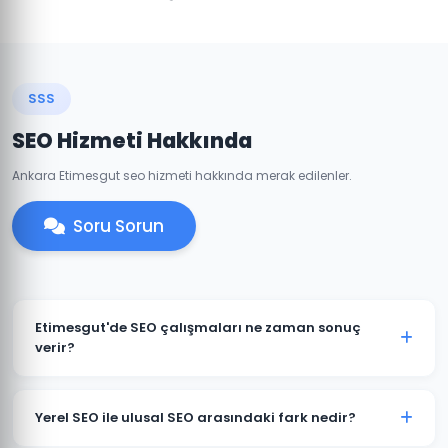
SSS
SEO Hizmeti Hakkında
Ankara Etimesgut seo hizmeti hakkında merak edilenler.
Soru Sorun
Etimesgut'de SEO çalışmaları ne zaman sonuç
verir?
SEO uzun vadeli bir stratejidir. Etimesgut'deki
projelerimizde genellikle 3-6 ay içinde belirgin
Yerel SEO ile ulusal SEO arasındaki fark nedir?
iyileşmeler gözlemlenir. Rekabetçi sektörlerde 6-12