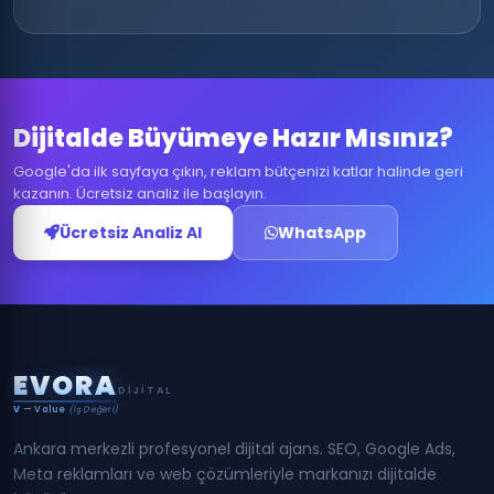
Dijitalde Büyümeye Hazır Mısınız?
Google'da ilk sayfaya çıkın, reklam bütçenizi katlar halinde geri
kazanın. Ücretsiz analiz ile başlayın.
Ücretsiz Analiz Al
WhatsApp
E
V
O
R
A
DIJITAL
V
— Value
(İş Değeri)
Ankara merkezli profesyonel dijital ajans. SEO, Google Ads,
Meta reklamları ve web çözümleriyle markanızı dijitalde