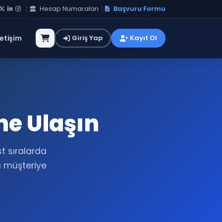
Hesap Numaraları
Başvuru Formu
letişim
Giriş Yap
Kayıt Ol
ne Ulaşın
t sıralarda
a müşteriye