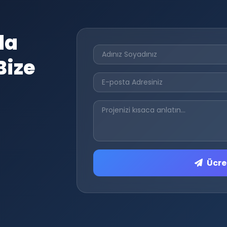
da
Bize
Ücret