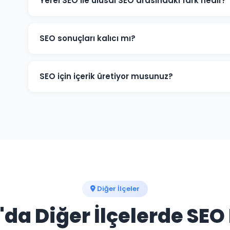
Yerel SEO ile ulusal SEO arasındaki fark nedir?
Yerel SEO, Kalecik ve çevresindeki müşterileri hedefle
sorgularında öne çıkarır. Ulusal SEO ise tüm Türkiye 
SEO sonuçları kalıcı mı?
genellikle ikisini birleştiriyoruz.
SEO çalışmaları devam ettiği sürece Kalecik işletmen
Çalışmalar durdurulduğunda sıralamalar zamanla geril
SEO için içerik üretiyor musunuz?
etkinliğini uzun süre korur.
Evet. Kalecik ve Ankara'ye odaklı, hedef kitlenizin arad
üretiyor ve sitenize yüklüyoruz. İçerik üretimi SEO'nun e
Diğer İlçeler
da Diğer İlçelerde SEO