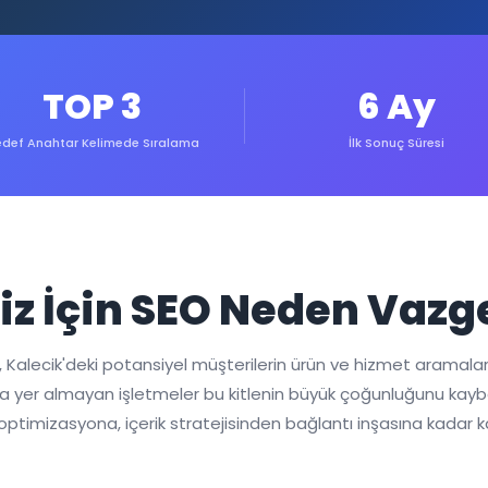
TOP 3
6 Ay
def Anahtar Kelimede Sıralama
İlk Sonuç Süresi
iz İçin SEO Neden Vaz
, Kalecik'deki potansiyel müşterilerin ürün ve hizmet aramala
 yer almayan işletmeler bu kitlenin büyük çoğunluğunu kaybede
 optimizasyona, içerik stratejisinden bağlantı inşasına kadar 