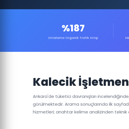
%187
Ortalama Organik Trafik Artışı
He
Kalecik İşletmen
Ankara'de tüketici davranışları incelendiğinde
görülmektedir. Arama sonuçlarında ilk sayfada
hizmetleri; anahtar kelime analizinden teknik