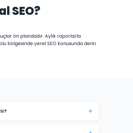
al SEO?
uçlar ön plandadır. Aylık raporlarla
adolu bölgesinde yerel SEO konusunda derin
ir?
zde genellikle 3-6 ay içinde belirgin
ık süreç öngörülebilir.