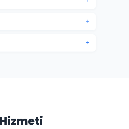
r; Google Haritalar ve "yakınımda"
genelinde rekabet eder. Ankara işletmelerinde
izin konumunu korur ve güçlendirir.
ese de iyi kurulmuş bir SEO altyapısı
ığı sorulara yanıt veren özgün içerikler
n kritik bileşenlerinden biridir.
 Hizmeti