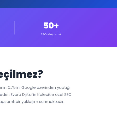
50+
SEO Müşterisi
geçilmez?
rının %75'ini Google üzerinden yaptığı
r. Evora Dijital'in Kalecik'e özel SEO
kapsamlı bir yaklaşım sunmaktadır.