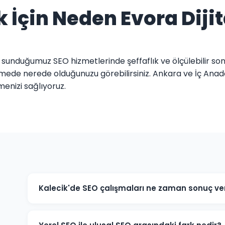
k İçin Neden Evora Dijit
e sunduğumuz SEO hizmetlerinde şeffaflık ve ölçülebilir son
elimede nerede olduğunuzu görebilirsiniz. Ankara ve İç An
menizi sağlıyoruz.
Kalecik'de SEO çalışmaları ne zaman sonuç ver
SEO uzun vadeli bir stratejidir. Kalecik'deki projelerimi
iyileşmeler gözlemlenir. Rekabetçi sektörlerde 6-12 ayl