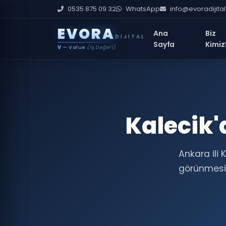
0535 875 09 32
WhatsApp
info@evoradijita
E
V
O
R
A
Ana
Biz
DIJITAL
Sayfa
Kimiz
V
— Value
(İş Değeri)
Kalecik'
Ankara ili
görünmesin