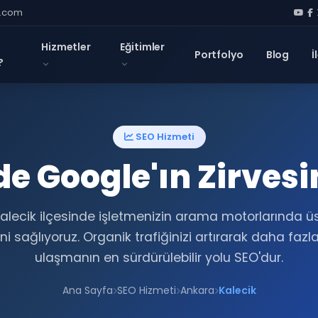
l.com
Hizmetler
Eğitimler
Portfolyo
Blog
İ
?
SEO Hizmeti
de Google'ın Zirvesi
 Kalecik ilçesinde işletmenizin arama motorlarında üs
i sağlıyoruz. Organik trafiğinizi artırarak daha fazl
ulaşmanın en sürdürülebilir yolu SEO'dur.
Ana Sayfa
SEO Hizmeti
Ankara
Kalecik