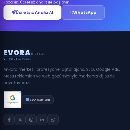
kazanın. Ücretsiz analiz ile başlayın.
Ücretsiz Analiz Al
WhatsApp
E
V
O
R
A
DIJITAL
V
— Value
(İş Değeri)
Ankara merkezli profesyonel dijital ajans. SEO, Google Ads,
Meta reklamları ve web çözümleriyle markanızı dijitalde
büyütüyoruz.
SEO Uzmanı