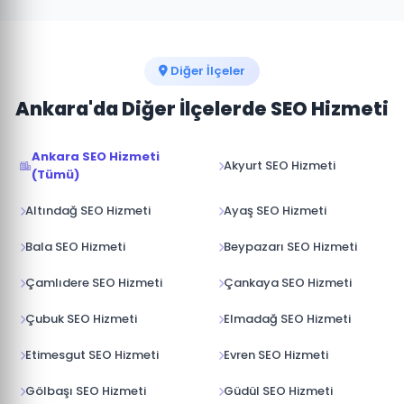
Keçiören'de kısa vadeli müşteri kazanımı için Google
Ads, uzun vadeli organik büyüme için SEO birbirini
tamamlar. Bütçenize göre en uygun karışımı
öneriyoruz.
Diğer İlçeler
Ankara'da Diğer İlçelerde SEO Hizmeti
Ankara SEO Hizmeti
Akyurt SEO Hizmeti
(Tümü)
Altındağ SEO Hizmeti
Ayaş SEO Hizmeti
Bala SEO Hizmeti
Beypazarı SEO Hizmeti
Çamlıdere SEO Hizmeti
Çankaya SEO Hizmeti
Çubuk SEO Hizmeti
Elmadağ SEO Hizmeti
Etimesgut SEO Hizmeti
Evren SEO Hizmeti
Gölbaşı SEO Hizmeti
Güdül SEO Hizmeti