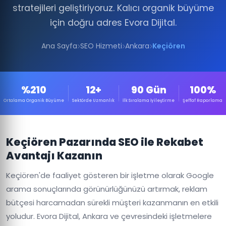
stratejileri geliştiriyoruz. Kalıcı organik büyüme
için doğru adres Evora Dijital.
Ana Sayfa
SEO Hizmeti
Ankara
Keçiören
%210
12+
90 Gün
100%
Ortalama Organik Büyüme
Sektörde Uzmanlık
İlk Sıralama İyileştirme
Şeffaf Raporlama
Keçiören Pazarında SEO ile Rekabet
Avantajı Kazanın
Keçiören'de faaliyet gösteren bir işletme olarak Google
arama sonuçlarında görünürlüğünüzü artırmak, reklam
bütçesi harcamadan sürekli müşteri kazanmanın en etkili
yoludur. Evora Dijital, Ankara ve çevresindeki işletmelere