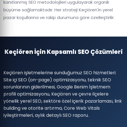
kanıtlanmış SEO metodolojileri uygulayarak organik
büyüme sağlamaktadır. Her strateji Keçiören'in yerel
pazar koşullarına ve rakip durumuna göre özelleştirilir.
Keçiören İçin Kapsamlı SEO Çözümleri
Keçiören işletmelerine sunduğumuz SEO hizmetleri:
Site içi SEO (on-page) optimizasyonu, teknik SEO
sorunlarının giderilmesi, Google Benim İşletmem
profili optimizasyonu, Keçiören ve çevre ilçelere
yönelik yerel SEO, sektöre özel içerik pazarlaması, link
building ve otorite artırma, Core Web Vitals
iyileştirmeleri, aylık detaylı SEO raporu.