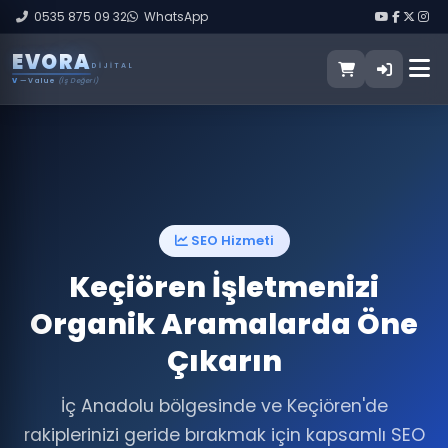
0535 875 09 32
WhatsApp
E
V
O
R
A
DIJITAL
V
— Value
(İş Değeri)
SEO Hizmeti
Keçiören İşletmenizi
Organik Aramalarda Öne
Çıkarın
İç Anadolu bölgesinde ve Keçiören'de
rakiplerinizi geride bırakmak için kapsamlı SEO