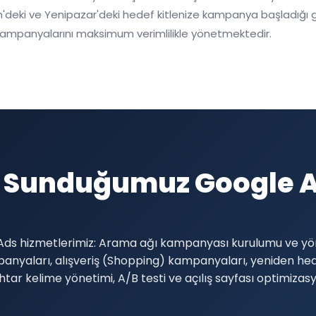
deki ve Yenipazar'deki hedef kitlenize kampanya başladığı gün 
kampanyalarını maksimum verimlilikle yönetmektedir.
 Sunduğumuz Google A
e Ads hizmetlerimiz: Arama ağı kampanyası kurulumu ve yön
anyaları, alışveriş (Shopping) kampanyaları, yeniden h
ar kelime yönetimi, A/B testi ve açılış sayfası optimizas