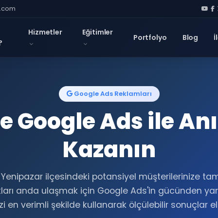
l.com
Hizmetler
Eğitimler
Portfolyo
Blog
İ
?
Google Ads Reklamları
e Google Ads ile An
Kazanın
i Yenipazar ilçesindeki potansiyel müşterilerinize ta
ları anda ulaşmak için Google Ads'in gücünden yara
i en verimli şekilde kullanarak ölçülebilir sonuçlar e