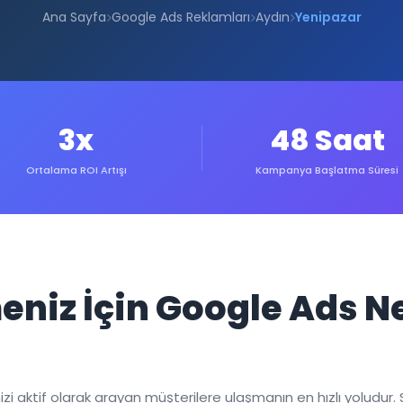
Ana Sayfa
Google Ads Reklamları
Aydın
Yenipazar
3x
48 Saat
Ortalama ROI Artışı
Kampanya Başlatma Süresi
eniz İçin Google Ads 
 aktif olarak arayan müşterilere ulaşmanın en hızlı yoludur. 