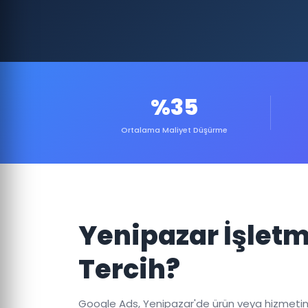
%35
Ortalama Maliyet Düşürme
Yenipazar İşletm
Tercih?
Google Ads, Yenipazar'de ürün veya hizmetinizi