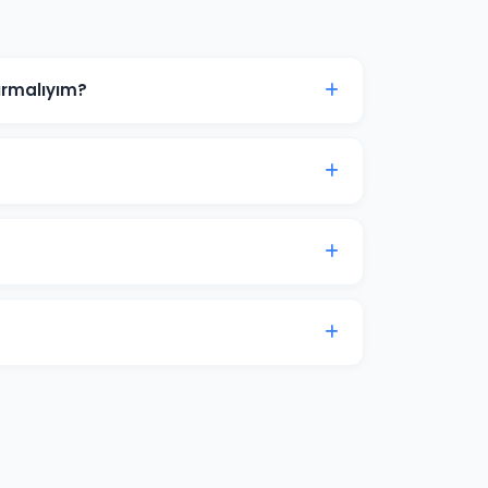
ırmalıyım?
0 TL ile başlanabilir. Ancak anlamlı sonuçlar
çe analizi için iletişime geçin.
ampanyalar bütçenizi hızla tüketir.
onel yönetimle maliyetleri %30-50
5-20'si arasında değişmektedir. Yenipazar
 hedeflerinize göre özel teklif sunuyoruz.
tam erişim sağlıyoruz. Ek olarak aylık
lam harcaması verileri ile sunulmaktadır.