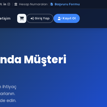
Hesap Numaraları
Başvuru Formu
letişim
Giriş Yap
Kayıt Ol
ında Müşteri
m ihtiyaç
rlanın.
lde edin.