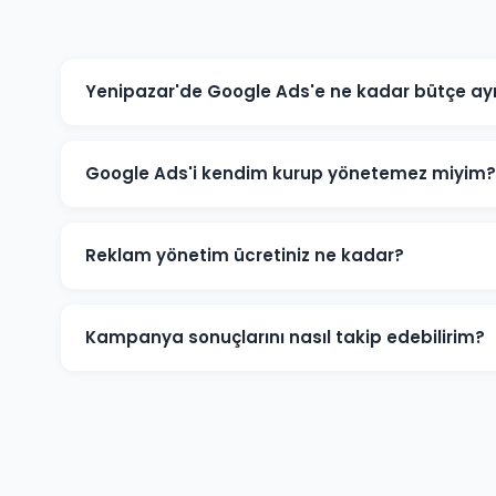
Yenipazar'de Google Ads'e ne kadar bütçe ay
Yenipazar'deki sektörünüze ve rekabete göre aylık 1.50
için 3.000-5.000 TL+ bütçe önerilmektedir. Ücretsiz büt
Google Ads'i kendim kurup yönetemez miyim?
Teknik olarak mümkündür; ancak optimize edilmemiş k
Yenipazar'deki işletmelerin büyük çoğunluğu profesy
Reklam yönetim ücretiniz ne kadar?
düşürürken dönüşüm sayısını artırmaktadır.
Reklam yönetim ücretimiz, aylık reklam bütçenizin %1
için minimum yönetim ücreti 1.000 TL/ay'dır. Bütçe ve
Kampanya sonuçlarını nasıl takip edebilirim?
Yenipazar kampanyalarınız için Google Ads hesabınıza 
performans raporu, tıklama, gösterim, dönüşüm ve rek