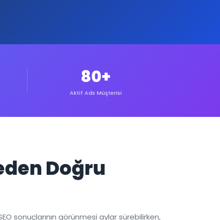
80+
Aktif Ads Müşterisi
Neden Doğru
SEO sonuçlarının görünmesi aylar sürebilirken,