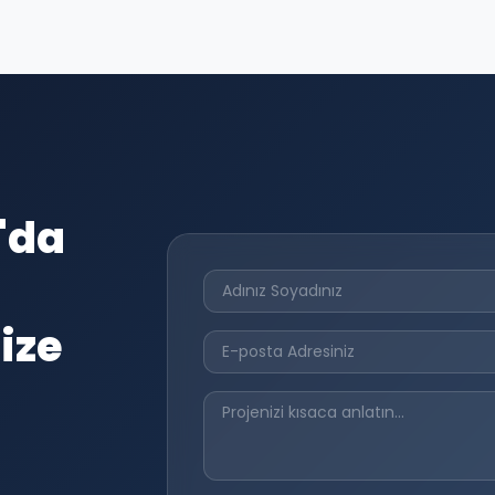
'da
ize