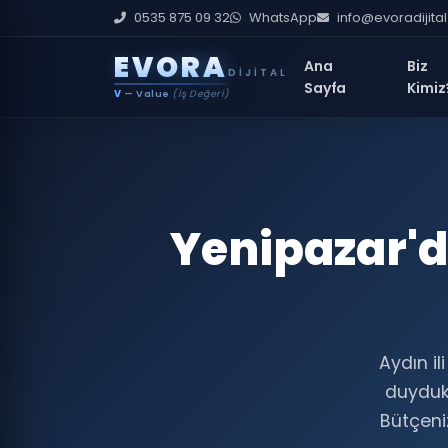
0535 875 09 32
WhatsApp
info@evoradijita
E
V
O
R
A
Ana
Biz
DIJITAL
Sayfa
Kimiz
V
— Value
(İş Değeri)
Yenipazar'd
Aydın il
duyduk
Bütçeniz