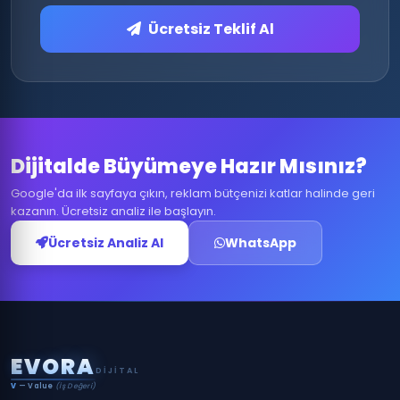
Ücretsiz Teklif Al
Dijitalde Büyümeye Hazır Mısınız?
Google'da ilk sayfaya çıkın, reklam bütçenizi katlar halinde geri
kazanın. Ücretsiz analiz ile başlayın.
Ücretsiz Analiz Al
WhatsApp
E
V
O
R
A
DIJITAL
V
— Value
(İş Değeri)