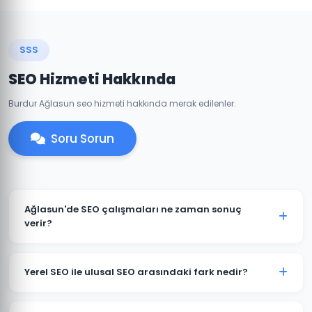
SSS
SEO Hizmeti Hakkında
Burdur Ağlasun seo hizmeti hakkında merak edilenler.
Soru Sorun
Ağlasun'de SEO çalışmaları ne zaman sonuç
verir?
SEO uzun vadeli bir stratejidir. Ağlasun'deki
projelerimizde genellikle 3-6 ay içinde belirgin
Yerel SEO ile ulusal SEO arasındaki fark nedir?
iyileşmeler gözlemlenir. Rekabetçi sektörlerde 6-12
aylık süreç öngörülebilir.
Yerel SEO, Ağlasun ve çevresindeki müşterileri