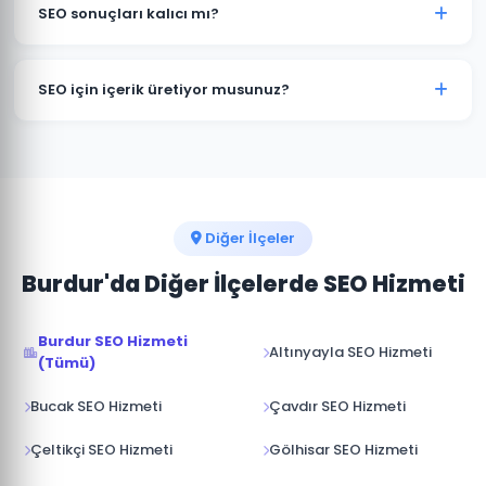
hedefler; Google Haritalar ve "yakınımda" sorgularında
SEO sonuçları kalıcı mı?
öne çıkarır. Ulusal SEO ise tüm Türkiye genelinde
rekabet eder. Burdur işletmelerinde genellikle ikisini
SEO çalışmaları devam ettiği sürece Ağlasun
birleştiriyoruz.
işletmenizin konumunu korur ve güçlendirir.
SEO için içerik üretiyor musunuz?
Çalışmalar durdurulduğunda sıralamalar zamanla
gerilese de iyi kurulmuş bir SEO altyapısı etkinliğini
Evet. Ağlasun ve Burdur'ye odaklı, hedef kitlenizin
uzun süre korur.
aradığı sorulara yanıt veren özgün içerikler üretiyor ve
sitenize yüklüyoruz. İçerik üretimi SEO'nun en kritik
bileşenlerinden biridir.
Diğer İlçeler
Burdur'da Diğer İlçelerde SEO Hizmeti
Burdur SEO Hizmeti
Altınyayla SEO Hizmeti
(Tümü)
Bucak SEO Hizmeti
Çavdır SEO Hizmeti
Çeltikçi SEO Hizmeti
Gölhisar SEO Hizmeti