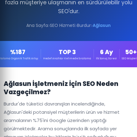
fazla müşteriye ulaşmanın en sürdürülebilir yolu
SEO'dur.
Ana Sayfa
SEO Hizmeti
Burdur
Ağlasun
%187
TOP 3
6 Ay
50+
talama Organik Trafik Artışı
Hedef Anahtar Kelimede Sıralama
İlk Sonuç Süresi
SEO Müşteri
Ağlasun İşletmeniz İçin SEO Neden
Vazgeçilmez?
Burdur'de tüketici davranışları incelendiğinde,
Ağlasun'deki potansiyel müşterilerin ürün ve hizmet
aramalarının %75'ini Google üzerinden yaptığı
görülmektedir. Arama sonuçlarında ilk sayfada yer
almayan işletmeler bu kitlenin büyük çoğunluğunu