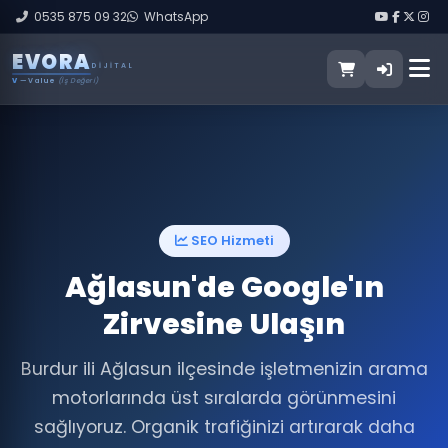
0535 875 09 32
WhatsApp
E
V
O
R
A
DIJITAL
V
— Value
(İş Değeri)
SEO Hizmeti
Ağlasun'de Google'ın
Zirvesine Ulaşın
Burdur ili Ağlasun ilçesinde işletmenizin arama
motorlarında üst sıralarda görünmesini
sağlıyoruz. Organik trafiğinizi artırarak daha