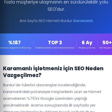
fazla müşteriye ulaşmanın en sürdürülebilir yolu
SEO'dur.
Ana Sayfa
SEO Hizmeti
Burdur
Karamanlı
%187
TOP 3
6 Ay
50+
talama Organik Trafik Artışı
Hedef Anahtar Kelimede Sıralama
İlk Sonuç Süresi
SEO Müşteri
Karamanlı İşletmeniz İçin SEO Neden
Vazgeçilmez?
Burdur'de tüketici davranışları incelendiğinde,
Karamanlı'deki potansiyel müşterilerin ürün ve hizmet
aramalarının %75'ini Google üzerinden yaptığı
görülmektedir. Arama sonuçlarında ilk sayfada yer
almayan işletmeler bu kitlenin büyük çoğunluğunu