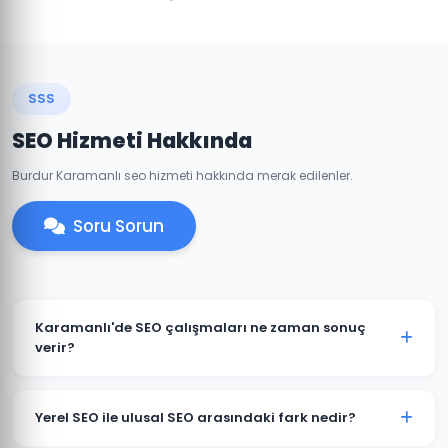
SSS
SEO Hizmeti Hakkında
Burdur Karamanlı seo hizmeti hakkında merak edilenler.
Soru Sorun
Karamanlı'de SEO çalışmaları ne zaman sonuç
verir?
SEO uzun vadeli bir stratejidir. Karamanlı'deki
projelerimizde genellikle 3-6 ay içinde belirgin
Yerel SEO ile ulusal SEO arasındaki fark nedir?
iyileşmeler gözlemlenir. Rekabetçi sektörlerde 6-12