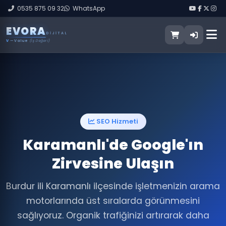
0535 875 09 32
WhatsApp
E
V
O
R
A
DIJITAL
V
— Value
(İş Değeri)
SEO Hizmeti
Karamanlı'de Google'ın
Zirvesine Ulaşın
Burdur ili Karamanlı ilçesinde işletmenizin arama
motorlarında üst sıralarda görünmesini
sağlıyoruz. Organik trafiğinizi artırarak daha