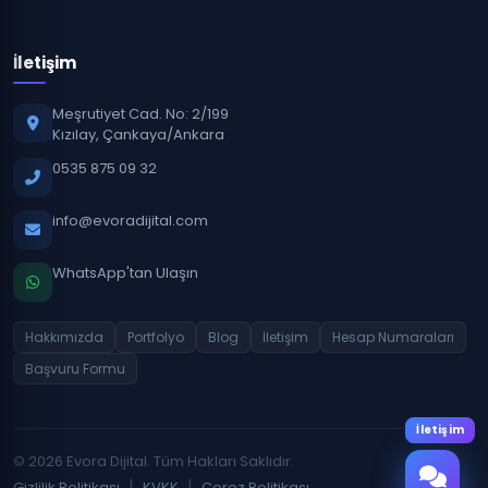
İletişim
Meşrutiyet Cad. No: 2/199
Kızılay, Çankaya/Ankara
0535 875 09 32
info@evoradijital.com
WhatsApp'tan Ulaşın
Hakkımızda
Portfolyo
Blog
İletişim
Hesap Numaraları
Başvuru Formu
İletişim
© 2026 Evora Dijital. Tüm Hakları Saklıdır.
|
|
Gizlilik Politikası
KVKK
Çerez Politikası