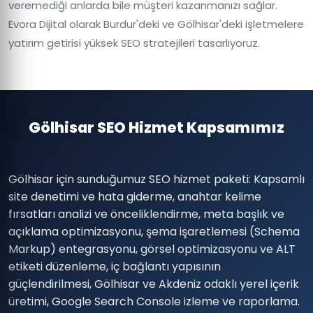
veremediği anlarda bile müşteri kazanmanızı sağlar.
Evora Dijital olarak Burdur'deki ve Gölhisar'deki işletmelere
yatırım getirisi yüksek SEO stratejileri tasarlıyoruz.
Gölhisar SEO Hizmet Kapsamımız
Gölhisar için sunduğumuz SEO hizmet paketi: Kapsamlı
site denetimi ve hata giderme, anahtar kelime
fırsatları analizi ve önceliklendirme, meta başlık ve
açıklama optimizasyonu, şema işaretlemesi (Schema
Markup) entegrasyonu, görsel optimizasyonu ve ALT
etiketi düzenleme, iç bağlantı yapısının
güçlendirilmesi, Gölhisar ve Akdeniz odaklı yerel içerik
üretimi, Google Search Console izleme ve raporlama.