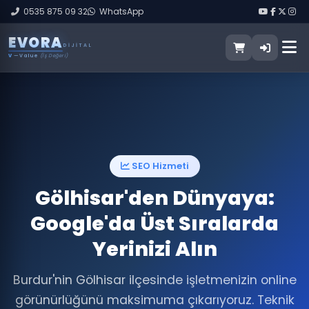
0535 875 09 32
WhatsApp
E
V
O
R
A
DIJITAL
V
— Value
(İş Değeri)
SEO Hizmeti
Gölhisar'den Dünyaya:
Google'da Üst Sıralarda
Yerinizi Alın
Burdur'nin Gölhisar ilçesinde işletmenizin online
görünürlüğünü maksimuma çıkarıyoruz. Teknik