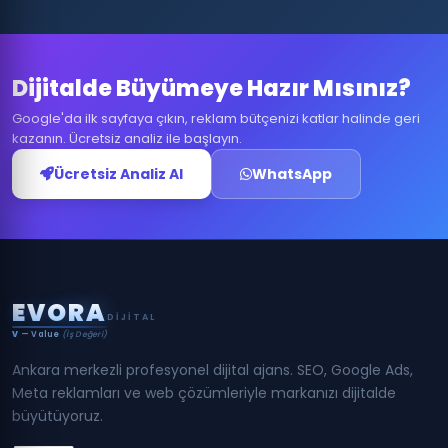
Dijitalde Büyümeye Hazır Mısınız?
Google'da ilk sayfaya çıkın, reklam bütçenizi katlar halinde geri
kazanın. Ücretsiz analiz ile başlayın.
Ücretsiz Analiz Al
WhatsApp
E
V
O
R
A
DIJITAL
V
— Value
(İş Değeri)
Ankara merkezli profesyonel dijital ajans. SEO, Google Ads,
Meta reklamları ve web çözümleriyle markanızı dijitalde
büyütüyoruz.