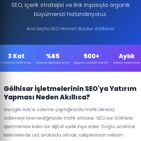
SEO, içerik stratejisi ve link inşasıyla organik
büyümenizi hızlandırıyoruz.
Ana Sayfa
SEO Hizmeti
Burdur
Gölhisar
3 Kat
%65
500+
Aylık
Ortalama Trafik Artışı
Organik Dönüşüm Artışı
Başarılı Anahtar Kelime
Detaylı Raporlama
Gölhisar İşletmelerinin SEO'ya Yatırım
Yapması Neden Akıllıca?
Google Ads'e ödeme yaptığınızda trafik alırsınız;
ödemeyi kesmediğinizde trafik sıfırlanır. SEO ise Gölhisar
işletmenize kalıcı bir dijital varlık inşa eder. Doğru anahtar
kelimelerde üst sıralarda olmak, rakiplerinizin reklam