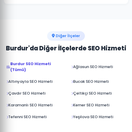
İçeriklerimiz hem okuyucuya hem de Google'a hitap
edecek şekilde kurgulanır.
Gölhisar'deki e-ticaret işletmelerine ürün sayfası
SEO'su, kategori optimizasyonu ve yapısal veri
entegrasyonu gibi özelleşmiş hizmetler sunuyoruz.
Online satışlarınızı artırmak için iletişime geçin.
Diğer İlçeler
Burdur'da Diğer İlçelerde SEO Hizmeti
Burdur SEO Hizmeti
Ağlasun SEO Hizmeti
(Tümü)
Altınyayla SEO Hizmeti
Bucak SEO Hizmeti
Çavdır SEO Hizmeti
Çeltikçi SEO Hizmeti
Karamanlı SEO Hizmeti
Kemer SEO Hizmeti
Tefenni SEO Hizmeti
Yeşilova SEO Hizmeti