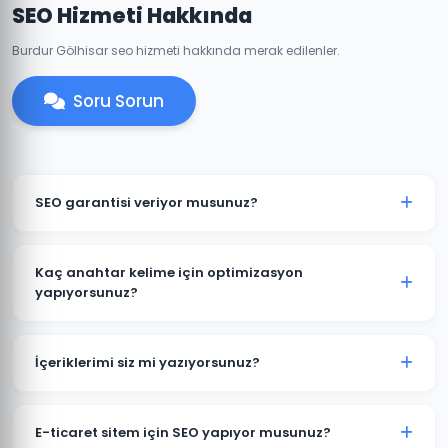
SEO Hizmeti Hakkında
Burdur Gölhisar seo hizmeti hakkında merak edilenler.
Soru Sorun
SEO garantisi veriyor musunuz?
Belirli anahtar kelimelerde kesin sıralama garantisi
vermek etik değildir çünkü sıralamalar Google'ın
Kaç anahtar kelime için optimizasyon
algoritmalarına bağlıdır. Ancak Gölhisar projelerimizde
yapıyorsunuz?
şeffaf hedefler koyuyor ve bu hedeflere ulaşmak için
Gölhisar projelerine başlamadan kapsamlı bir anahtar
tüm çabamızı sarf ediyoruz.
kelime araştırması yapıyoruz. Paket büyüklüğüne göre
İçeriklerimi siz mi yazıyorsunuz?
20-200+ anahtar kelime hedeflenebilir. Önce en
değerli ve ulaşılabilir kelimelere odaklanıyoruz.
Evet. Gölhisar ve sektörünüze odaklı, SEO açısından
optimize edilmiş, özgün Türkçe içerikler üretiyoruz.
E-ticaret sitem için SEO yapıyor musunuz?