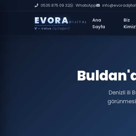
0535 875 09 32
WhatsApp
info@evoradijita
E
V
O
R
A
Ana
Biz
DIJITAL
Sayfa
Kimiz
V
— Value
(İş Değeri)
Buldan'd
Denizli il
görünmesin