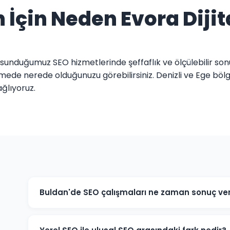
 İçin Neden Evora Dijit
e sunduğumuz SEO hizmetlerinde şeffaflık ve ölçülebilir son
limede nerede olduğunuzu görebilirsiniz. Denizli ve Ege bö
ğlıyoruz.
Buldan'de SEO çalışmaları ne zaman sonuç ver
SEO uzun vadeli bir stratejidir. Buldan'deki projelerimiz
iyileşmeler gözlemlenir. Rekabetçi sektörlerde 6-12 ayl