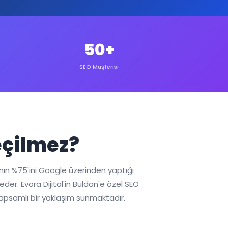
50+
SEO Müşterisi
eçilmez?
ının %75'ini Google üzerinden yaptığı
er. Evora Dijital'in Buldan'e özel SEO
kapsamlı bir yaklaşım sunmaktadır.