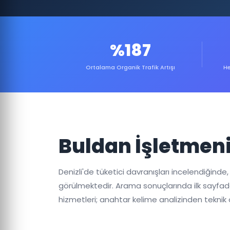
%187
Ortalama Organik Trafik Artışı
He
Buldan İşletmeni
Denizli'de tüketici davranışları incelendiğind
görülmektedir. Arama sonuçlarında ilk sayfada
hizmetleri; anahtar kelime analizinden teknik