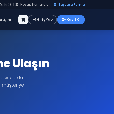
Hesap Numaraları
Başvuru Formu
letişim
Giriş Yap
Kayıt Ol
ne Ulaşın
t sıralarda
a müşteriye