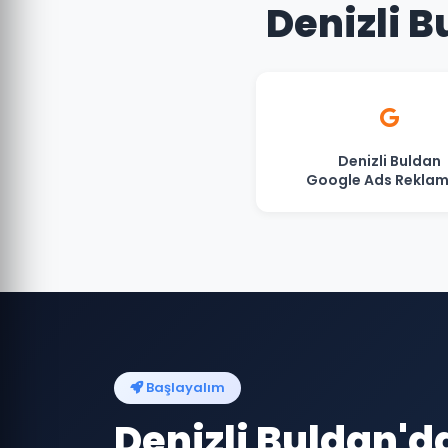
Denizli B
Denizli Buldan
Google Ads Reklam
Başlayalım
Denizli Buldan'd