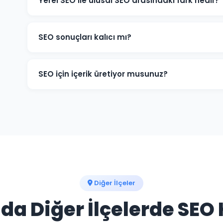
Yerel SEO ile ulusal SEO arasındaki fark nedir?
Yerel SEO, Buldan ve çevresindeki müşterileri hedefle
sorgularında öne çıkarır. Ulusal SEO ise tüm Türkiye g
SEO sonuçları kalıcı mı?
genellikle ikisini birleştiriyoruz.
SEO çalışmaları devam ettiği sürece Buldan işletmeni
Çalışmalar durdurulduğunda sıralamalar zamanla geril
SEO için içerik üretiyor musunuz?
etkinliğini uzun süre korur.
Evet. Buldan ve Denizli'ye odaklı, hedef kitlenizin arad
üretiyor ve sitenize yüklüyoruz. İçerik üretimi SEO'nun e
Diğer İlçeler
'da Diğer İlçelerde SEO