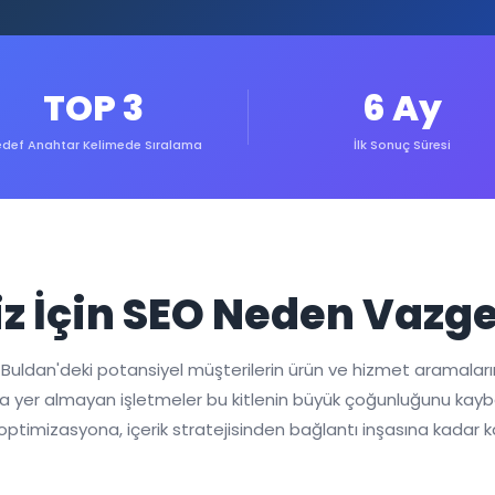
TOP 3
6 Ay
def Anahtar Kelimede Sıralama
İlk Sonuç Süresi
z İçin SEO Neden Vazg
e, Buldan'deki potansiyel müşterilerin ürün ve hizmet aramalar
 yer almayan işletmeler bu kitlenin büyük çoğunluğunu kaybed
 optimizasyona, içerik stratejisinden bağlantı inşasına kadar 