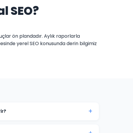
al SEO?
uçlar ön plandadır. Aylık raporlarla
lgesinde yerel SEO konusunda derin bilgimiz
ir?
de genellikle 3-6 ay içinde belirgin
ık süreç öngörülebilir.