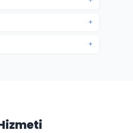
r; Google Haritalar ve "yakınımda"
enelinde rekabet eder. Denizli işletmelerinde
zin konumunu korur ve güçlendirir.
ese de iyi kurulmuş bir SEO altyapısı
ığı sorulara yanıt veren özgün içerikler
n kritik bileşenlerinden biridir.
 Hizmeti