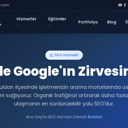
l.com
Hizmetler
Eğitimler
Portfolyo
Blog
İ
?
SEO Hizmeti
e Google'ın Zirvesi
i Buldan ilçesinde işletmenizin arama motorlarında üs
i sağlıyoruz. Organik trafiğinizi artırarak daha fazl
ulaşmanın en sürdürülebilir yolu SEO'dur.
Ana Sayfa
SEO Hizmeti
Denizli
Buldan