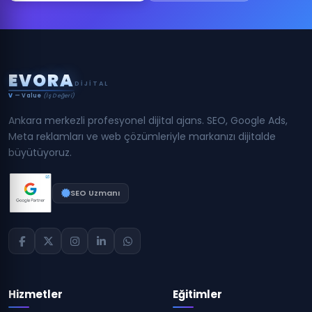
E
V
O
R
A
DIJITAL
V
— Value
(İş Değeri)
Ankara merkezli profesyonel dijital ajans. SEO, Google Ads,
Meta reklamları ve web çözümleriyle markanızı dijitalde
büyütüyoruz.
SEO Uzmanı
Hizmetler
Eğitimler