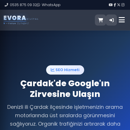
0535 875 09 32
WhatsApp
E
V
O
R
A
DIJITAL
V
— Value
(İş Değeri)
SEO Hizmeti
Çardak'de Google'ın
Zirvesine Ulaşın
Denizli ili Çardak ilçesinde işletmenizin arama
motorlarında üst sıralarda görünmesini
sağlıyoruz. Organik trafiğinizi artırarak daha