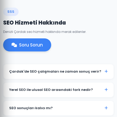
SSS
SEO Hizmeti Hakkında
Denizli Çardak seo hizmeti hakkında merak edilenler.
Soru Sorun
Çardak'de SEO çalışmaları ne zaman sonuç verir?
SEO uzun vadeli bir stratejidir. Çardak'deki
projelerimizde genellikle 3-6 ay içinde belirgin
Yerel SEO ile ulusal SEO arasındaki fark nedir?
iyileşmeler gözlemlenir. Rekabetçi sektörlerde 6-12
aylık süreç öngörülebilir.
Yerel SEO, Çardak ve çevresindeki müşterileri
hedefler; Google Haritalar ve "yakınımda" sorgularında
SEO sonuçları kalıcı mı?
öne çıkarır. Ulusal SEO ise tüm Türkiye genelinde