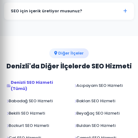
rekabet eder. Denizli işletmelerinde genellikle ikisini
SEO çalışmaları devam ettiği sürece Çardak
birleştiriyoruz.
işletmenizin konumunu korur ve güçlendirir.
SEO için içerik üretiyor musunuz?
Çalışmalar durdurulduğunda sıralamalar zamanla
gerilese de iyi kurulmuş bir SEO altyapısı etkinliğini
Evet. Çardak ve Denizli'ye odaklı, hedef kitlenizin
uzun süre korur.
aradığı sorulara yanıt veren özgün içerikler üretiyor ve
sitenize yüklüyoruz. İçerik üretimi SEO'nun en kritik
bileşenlerinden biridir.
Diğer İlçeler
Denizli'da Diğer İlçelerde SEO Hizmeti
Denizli SEO Hizmeti
Acıpayam SEO Hizmeti
(Tümü)
Babadağ SEO Hizmeti
Baklan SEO Hizmeti
Bekilli SEO Hizmeti
Beyağaç SEO Hizmeti
Bozkurt SEO Hizmeti
Buldan SEO Hizmeti
Çal SEO Hizmeti
Çameli SEO Hizmeti