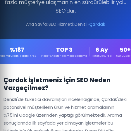
fazla müşteriye ulaşmanın en sürdürülebilir yolu
SEO'dur.
Ana Sayfa
SEO Hizmeti
Denizli
Çardak
%187
TOP 3
6 Ay
50+
talama Organik Trafik Artışı
Hedef Anahtar Kelimede Sıralama
İlk Sonuç Süresi
SEO Müşteri
Çardak İşletmeniz İçin SEO Neden
Vazgeçilmez?
Denizli'de tüketici davranışları incelendiğinde, Çardak'deki
potansiyel müşterilerin ürün ve hizmet aramalarının
%75'ini Google üzerinden yaptığı görülmektedir. Arama
sonuçlarında ilk sayfada yer almayan işletmeler bu
kitlenin büyük çoğunluğunu kaybeder. Evora Dijital'in