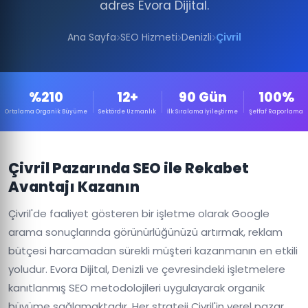
adres Evora Dijital.
Ana Sayfa
SEO Hizmeti
Denizli
Çivril
%210
12+
90 Gün
100%
Ortalama Organik Büyüme
Sektörde Uzmanlık
İlk Sıralama İyileştirme
Şeffaf Raporlama
Çivril Pazarında SEO ile Rekabet
Avantajı Kazanın
Çivril'de faaliyet gösteren bir işletme olarak Google
arama sonuçlarında görünürlüğünüzü artırmak, reklam
bütçesi harcamadan sürekli müşteri kazanmanın en etkili
yoludur. Evora Dijital, Denizli ve çevresindeki işletmelere
kanıtlanmış SEO metodolojileri uygulayarak organik
büyüme sağlamaktadır. Her strateji Çivril'in yerel pazar