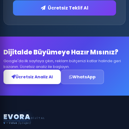
Ücretsiz Teklif Al
Dijitalde Büyümeye Hazır Mısınız?
Google'da ilk sayfaya çıkın, reklam bütçenizi katlar halinde geri
kazanın. Ücretsiz analiz ile başlayın.
Ücretsiz Analiz Al
WhatsApp
E
V
O
R
A
DIJITAL
V
— Value
(İş Değeri)