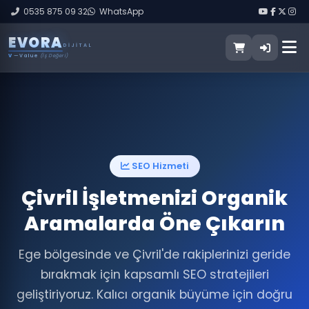
0535 875 09 32
WhatsApp
E
V
O
R
A
DIJITAL
V
— Value
(İş Değeri)
SEO Hizmeti
Çivril İşletmenizi Organik
Aramalarda Öne Çıkarın
Ege bölgesinde ve Çivril'de rakiplerinizi geride
bırakmak için kapsamlı SEO stratejileri
geliştiriyoruz. Kalıcı organik büyüme için doğru