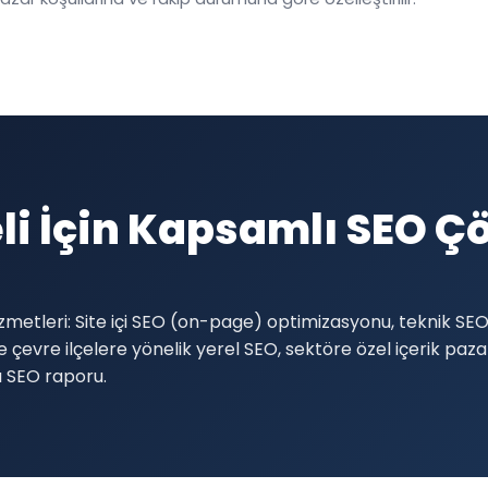
li İçin Kapsamlı SEO Ç
metleri: Site içi SEO (on-page) optimizasyonu, teknik SEO
 çevre ilçelere yönelik yerel SEO, sektöre özel içerik pazar
lı SEO raporu.