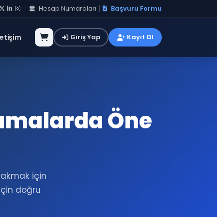
Hesap Numaraları
Başvuru Formu
letişim
Giriş Yap
Kayıt Ol
ramalarda Öne
ırakmak için
 için doğru