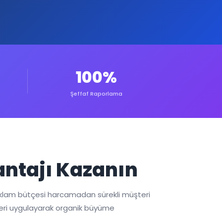
100%
Şeffaf Raporlama
antajı Kazanın
eklam bütçesi harcamadan sürekli müşteri
ileri uygulayarak organik büyüme