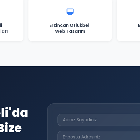
i
Erzincan Otlukbeli
ları
Web Tasarım
li'da
Bize