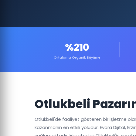
%210
Ortalama Organik Büyüme
Otlukbeli Pazarı
Otlukbeli'de faaliyet gösteren bir işletme o
kazanmanın en etkili yoludur. Evora Dijital, 
sağlamaktadır. Her strateji Otlukbeli'in yerel p