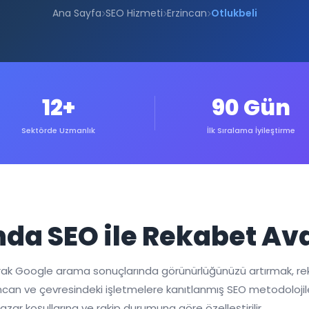
Ana Sayfa
SEO Hizmeti
Erzincan
Otlukbeli
12+
90 Gün
Sektörde Uzmanlık
İlk Sıralama İyileştirme
nda SEO ile Rekabet Av
larak Google arama sonuçlarında görünürlüğünüzü artırmak, r
Erzincan ve çevresindeki işletmelere kanıtlanmış SEO metodoloj
azar koşullarına ve rakip durumuna göre özelleştirilir.