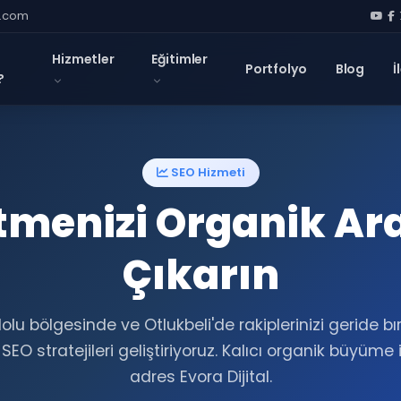
l.com
Hizmetler
Eğitimler
Portfolyo
Blog
İ
?
SEO Hizmeti
letmenizi Organik A
Çıkarın
u bölgesinde ve Otlukbeli'de rakiplerinizi geride b
EO stratejileri geliştiriyoruz. Kalıcı organik büyüme
adres Evora Dijital.