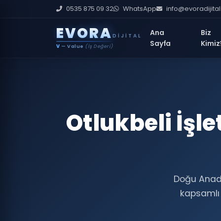
0535 875 09 32
WhatsApp
info@evoradijita
E
V
O
R
A
Ana
Biz
DIJITAL
Sayfa
Kimiz
V
— Value
(İş Değeri)
Otlukbeli İş
Doğu Anadol
kapsamlı S