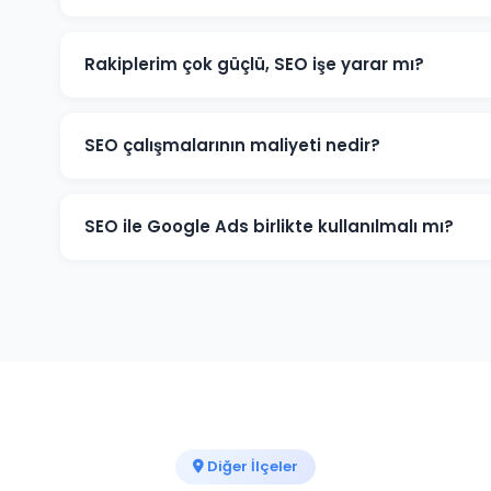
Otlukbeli yerel SEO'sunda Google Haritalar sıralamaların
kelimeleri optimize ediyoruz. Böylece "Otlukbeli + hizm
Rakiplerim çok güçlü, SEO işe yarar mı?
çıkıyorsunuz.
Rekabetli Otlukbeli pazarında bile doğru strateji ile
kuyruklu (long-tail) anahtar kelimelerde hızlı kazanı
SEO çalışmalarının maliyeti nedir?
kelimelerde güçlenmeye çalışırız.
Otlukbeli işletmelerine yönelik SEO paketlerimiz ayl
ve hedeflerinize göre özelleştirilmiş fiyat teklifi için
SEO ile Google Ads birlikte kullanılmalı mı?
İdeal kombinasyon ikisinin birlikte kullanılmasıdır. Otl
Google Ads, uzun vadeli organik büyüme için SEO bir
karışımı öneriyoruz.
Diğer İlçeler