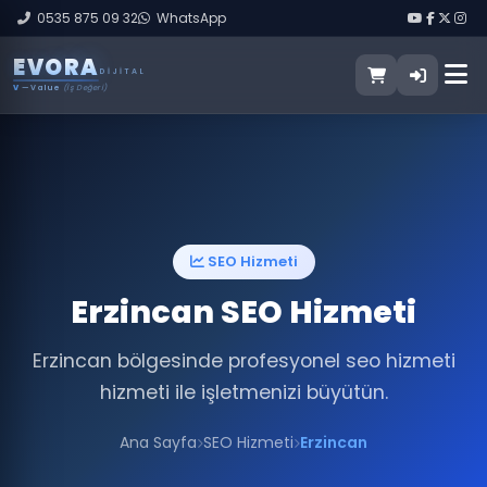
0535 875 09 32
WhatsApp
E
V
O
R
A
DIJITAL
V
— Value
(İş Değeri)
SEO Hizmeti
Erzincan SEO Hizmeti
Erzincan bölgesinde profesyonel seo hizmeti
hizmeti ile işletmenizi büyütün.
Ana Sayfa
SEO Hizmeti
Erzincan