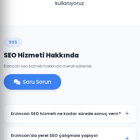
kullanıyoruz.
SSS
SEO Hizmeti Hakkında
Erzincan seo hizmeti hakkında merak edilenler.
Soru Sorun
Erzincan SEO hizmeti ne kadar sürede sonuç verir?
SEO organik bir süreçtir ve genellikle 3-6 ay içinde
anlamlı sonuçlar görülmeye başlar. Erzincan'daki
Erzincan'da yerel SEO çalışması yapıyor