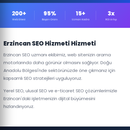
200+
95%
15+
3x
Web Sitesi
Başarı Oranı
Uzman Kadro
ROI Artışı
Erzincan SEO Hizmeti Hizmeti
Erzincan SEO uzmanı ekibimiz, web sitenizin arama
motorlarında daha görünür olmasını sağlıyor. Doğu
Anadolu Bölgesi'nde sektörünüzde öne çıkmanız için
kapsamlı SEO stratejileri uyguluyoruz.
Yerel SEO, ulusal SEO ve e-ticaret SEO çözümlerimizle
Erzincan'daki işletmenizin dijital büyümesini
hızlandırıyoruz.