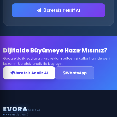
Ücretsiz Teklif Al
Dijitalde Büyümeye Hazır Mısınız?
Google'da ilk sayfaya çıkın, reklam bütçenizi katlar halinde geri
kazanın. Ücretsiz analiz ile başlayın.
Ücretsiz Analiz Al
WhatsApp
E
V
O
R
A
DIJITAL
V
— Value
(İş Değeri)