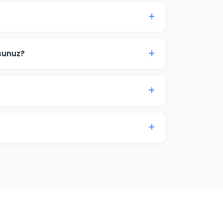
ermek etik değildir çünkü sıralamalar
ojelerimizde şeffaf hedefler koyuyor ve bu
sunuz?
 kelime araştırması yapıyoruz. Paket
r. Önce en değerli ve ulaşılabilir
ptimize edilmiş, özgün Türkçe içerikler
e'a hitap edecek şekilde kurgulanır.
'su, kategori optimizasyonu ve yapısal veri
e satışlarınızı artırmak için iletişime geçin.