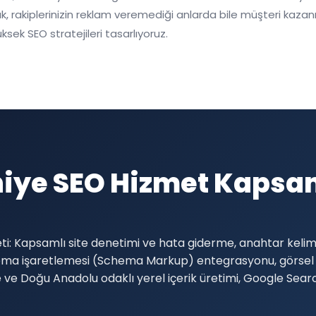
 rakiplerinizin reklam veremediği anlarda bile müşteri kazanma
ksek SEO stratejileri tasarlıyoruz.
hiye SEO Hizmet Kapsa
: Kapsamlı site denetimi ve hata giderme, anahtar kelime 
ema işaretlemesi (Schema Markup) entegrasyonu, görsel o
ye ve Doğu Anadolu odaklı yerel içerik üretimi, Google Se