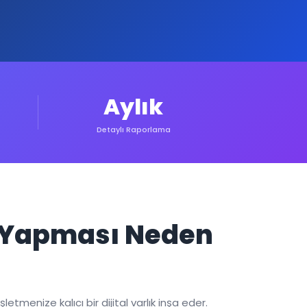
Aylık
Detaylı Raporlama
m Yapması Neden
tmenize kalıcı bir dijital varlık inşa eder.