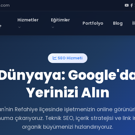
l.com
Hizmetler
Eğitimler
Portfolyo
Blog
İ
?
SEO Hizmeti
Dünyaya: Google'da
Yerinizi Alın
an'nin Refahiye ilçesinde işletmenizin online görünü
a çıkarıyoruz. Teknik SEO, içerik stratejisi ve link 
organik büyümenizi hızlandırıyoruz.