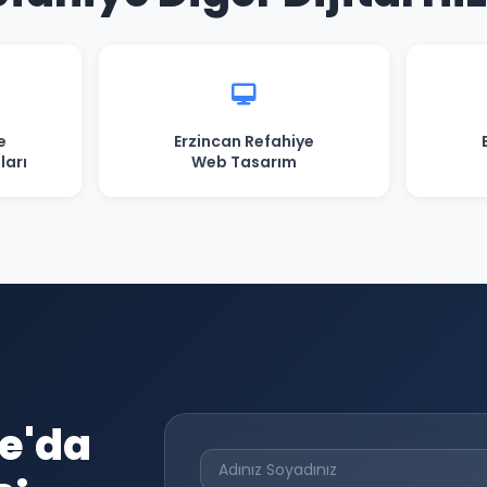
e
Erzincan Refahiye
ları
Web Tasarım
ye'da