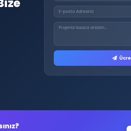
Bize
Ücret
sınız?