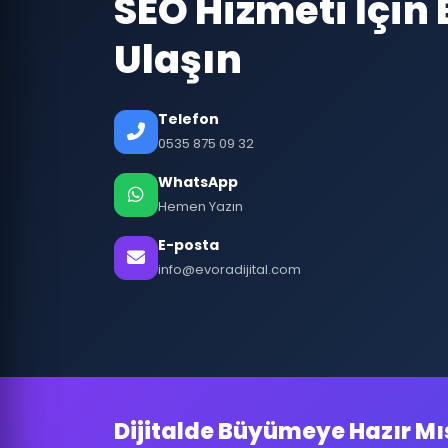
SEO Hizmeti İçin 
Ulaşın
Telefon
0535 875 09 32
WhatsApp
Hemen Yazın
E-posta
info@evoradijital.com
Dijitalde Büyümeye Hazır Mı