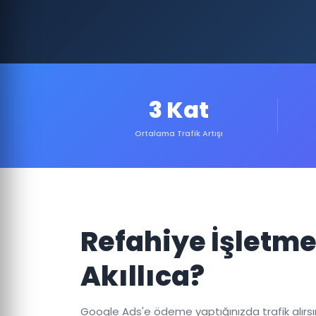
3 Kat
Ortalama Trafik Artışı
Refahiye İşletm
Akıllıca?
Google Ads'e ödeme yaptığınızda trafik alırsınız