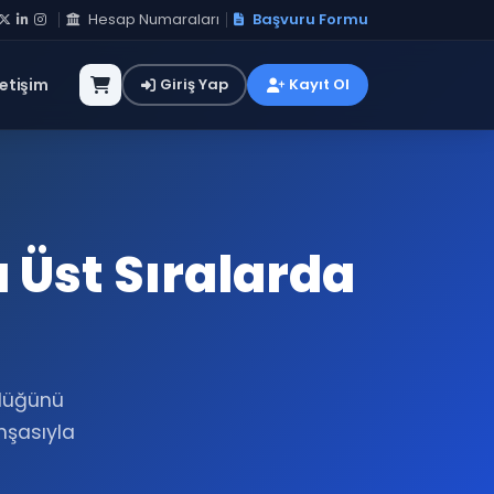
Hesap Numaraları
Başvuru Formu
letişim
Giriş Yap
Kayıt Ol
 Üst Sıralarda
rlüğünü
inşasıyla