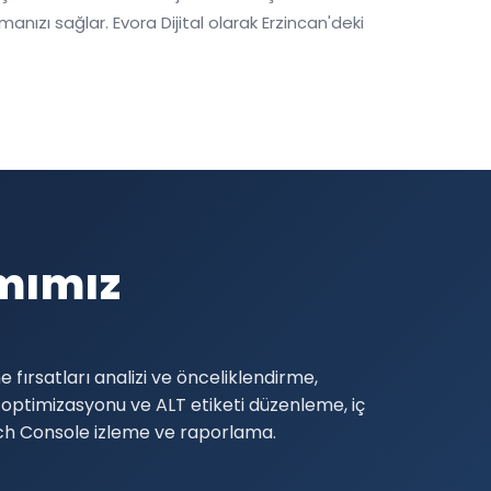
nızı sağlar. Evora Dijital olarak Erzincan'deki
mımız
fırsatları analizi ve önceliklendirme,
ptimizasyonu ve ALT etiketi düzenleme, iç
arch Console izleme ve raporlama.