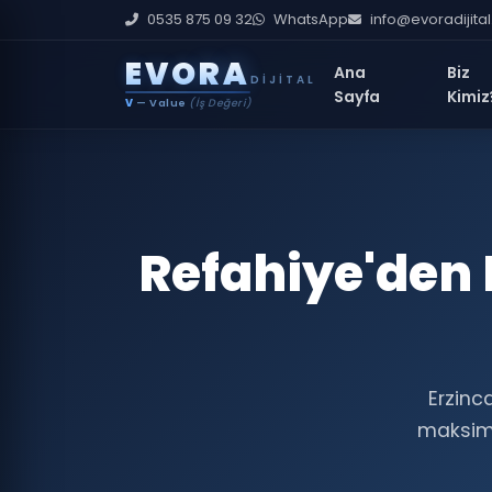
0535 875 09 32
WhatsApp
info@evoradijita
E
V
O
R
A
Ana
Biz
DIJITAL
Sayfa
Kimiz
V
— Value
(İş Değeri)
Refahiye'den 
Erzinc
maksimum