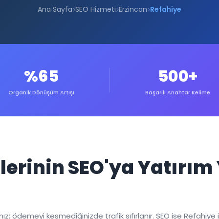
Ana Sayfa
SEO Hizmeti
Erzincan
Refahiye
%65
500+
Organik Dönüşüm Artışı
Başarılı Anahtar Kelime
elerinin SEO'ya Yatırı
; ödemeyi kesmediğinizde trafik sıfırlanır. SEO ise Refahiye işle