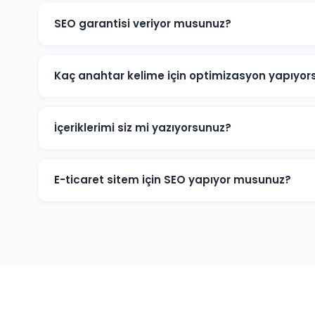
SEO garantisi veriyor musunuz?
Belirli anahtar kelimelerde kesin sıralama garantisi v
Google'ın algoritmalarına bağlıdır. Ancak Refahiye pr
Kaç anahtar kelime için optimizasyon yapıyor
hedeflere ulaşmak için tüm çabamızı sarf ediyoruz.
Refahiye projelerine başlamadan kapsamlı bir anahtar
büyüklüğüne göre 20-200+ anahtar kelime hedeflenebili
İçeriklerimi siz mi yazıyorsunuz?
kelimelere odaklanıyoruz.
Evet. Refahiye ve sektörünüze odaklı, SEO açısından o
üretiyoruz. İçeriklerimiz hem okuyucuya hem de Googl
E-ticaret sitem için SEO yapıyor musunuz?
Refahiye'deki e-ticaret işletmelerine ürün sayfası SEO
entegrasyonu gibi özelleşmiş hizmetler sunuyoruz. Onlin