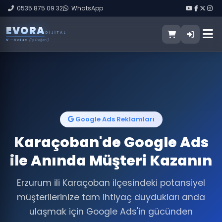
0535 875 09 32
WhatsApp
E
V
O
R
A
DIJITAL
V
— Value
(İş Değeri)
Google Ads Reklamları
Karaçoban'de Google Ads
ile Anında Müşteri Kazanın
Erzurum ili Karaçoban ilçesindeki potansiyel
müşterilerinize tam ihtiyaç duydukları anda
ulaşmak için Google Ads'in gücünden