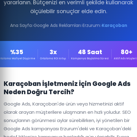
yararlanın. Bütçenizi en verimli şekilde kullanarak
ölçülebilir sonuçlar elde edin.
Ana Sayfa
Google Ads Reklamları
Erzurum
Karaçoban
%35
3x
48 Saat
80+
rtalama Maliyet Düşürme
Ortalama ROI Artışı
Kampanya Başlatma Süresi
Aktif Ads Müşteri
Karaçoban İşletmeniz İçin Google Ads
Neden Doğru Tercih?
Google Ads, Karaçoban'de ürün veya hizmetinizi aktif
olarak arayan müşterilere ulaşmanın en hızlı yoludur. SEO
sonuçlarının görünmesi aylar sürebilirken, iyi yönetilen bir
Google Ads kampanyası Erzurum'deki ve Karaçoban'deki
hedef kitlenize kampanya başladığı gün ulaşabilir. Evora