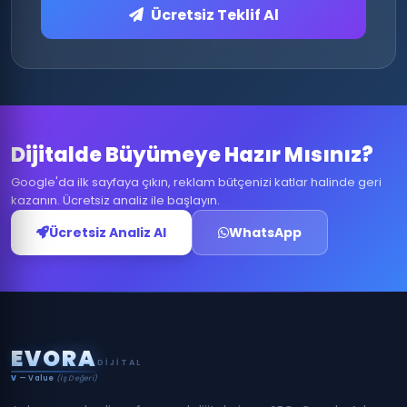
Ücretsiz Teklif Al
Dijitalde Büyümeye Hazır Mısınız?
Google'da ilk sayfaya çıkın, reklam bütçenizi katlar halinde geri
kazanın. Ücretsiz analiz ile başlayın.
Ücretsiz Analiz Al
WhatsApp
E
V
O
R
A
DIJITAL
V
— Value
(İş Değeri)