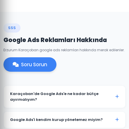
SSS
Google Ads Reklamları Hakkında
Erzurum Karaçoban google ads reklamları hakkında merak edilenler.
Soru Sorun
Karaçoban'de Google Ads'e ne kadar bütçe
ayırmalıyım?
Karaçoban'deki sektörünüze ve rekabete göre aylık
1.500 TL ile başlanabilir. Ancak anlamlı sonuçlar için
Google Ads'i kendim kurup yönetemez miyim?
3.000-5.000 TL+ bütçe önerilmektedir. Ücretsiz bütçe