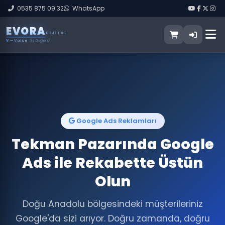
0535 875 09 32
WhatsApp
E
V
O
R
A
DIJITAL
V
— Value
(İş Değeri)
Google Ads Reklamları
Tekman Pazarında Google
Ads ile Rekabette Üstün
Olun
Doğu Anadolu bölgesindeki müşterileriniz
Google'da sizi arıyor. Doğru zamanda, doğru