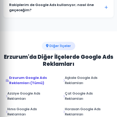
müşterimize aittir. Ajans erişimi yönetici (admin)
Rakiplerim de Google Ads kullanıyor; nasıl öne
seviyesinde değil, reklam yöneticisi seviyesinde
geçeceğim?
sağlanır. İş ilişkisi sona erdiğinde hesap üzerinde tam
Tekman pazarında rakip analizi yaparak onların güçlü
kontrole sahip olursunuz.
ve zayıf yönlerini tespit ediyoruz. Boş niş anahtar
kelimelere odaklanarak, daha iyi açılış sayfası
deneyimi sunarak ve teklif stratejisini akıllıca
yöneterek üstünlük sağlıyoruz.
Diğer İlçeler
Erzurum'da Diğer İlçelerde Google Ads
Reklamları
Erzurum Google Ads
Aşkale Google Ads
Reklamları (Tümü)
Reklamları
Aziziye Google Ads
Çat Google Ads
Reklamları
Reklamları
Hınıs Google Ads
Horasan Google Ads
Reklamları
Reklamları