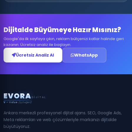
Dijitalde Büyümeye Hazır Mısınız?
Google'da ilk sayfaya çıkın, reklam bütçenizi katlar halinde geri
kazanın. Ücretsiz analiz ile başlayın.
Ücretsiz Analiz Al
WhatsApp
E
V
O
R
A
DIJITAL
V
— Value
(İş Değeri)
Ankara merkezli profesyonel dijital ajans. SEO, Google Ads,
Meta reklamları ve web çözümleriyle markanızı dijitalde
büyütüyoruz.