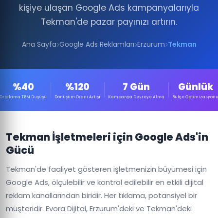
kişiye ulaşan Google Ads kampanyalarıyla
Tekman'de pazar payınızı artırın.
Ana Sayfa
Google Ads Reklamları
Erzurum
Tekman
%40
%120
7 Gün
Günlük
Ortalama TBM Düşüşü
Dönüşüm Oranı Artışı
Kampanya Devreye Alma
Bütçe Optimizasyon
Tekman İşletmeleri için Google Ads'in
Gücü
Tekman'de faaliyet gösteren işletmenizin büyümesi için
Google Ads, ölçülebilir ve kontrol edilebilir en etkili dijital
reklam kanallarından biridir. Her tıklama, potansiyel bir
müşteridir. Evora Dijital, Erzurum'deki ve Tekman'deki