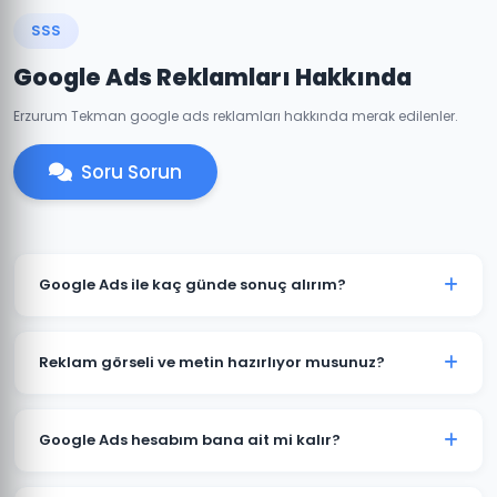
SSS
Google Ads Reklamları Hakkında
Erzurum Tekman google ads reklamları hakkında merak edilenler.
Soru Sorun
Google Ads ile kaç günde sonuç alırım?
Tekman'de iyi optimize edilmiş bir Google Ads
kampanyası genellikle 7-14 gün içinde anlamlı trafik
Reklam görseli ve metin hazırlıyor musunuz?
ve dönüşümler üretmeye başlar. İlk ay veri toplama,
ikinci aydan itibaren optimizasyon yoğunlaşır.
Evet. Tekman'deki müşterilerimiz için reklam metinleri,
görsel tasarımlar ve video reklamlar dahil tüm kreatif
Google Ads hesabım bana ait mi kalır?
içerikleri üretiyoruz. İçerikler hedef kitlenize ve
sektörünüze özel hazırlanır.
Kesinlikle. Tekman'deki tüm projelerimizde hesap