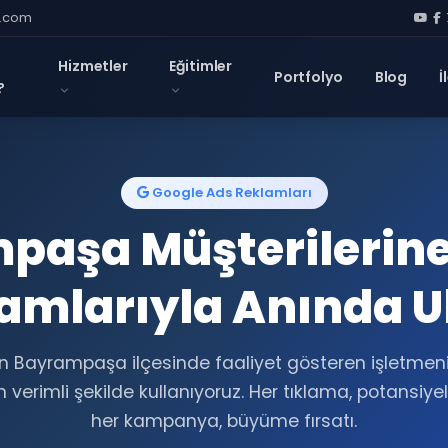
l.com
Hizmetler
Eğitimler
Portfolyo
Blog
İ
?
Google Ads Reklamları
paşa Müşterilerine
amlarıyla Anında U
in Bayrampaşa ilçesinde faaliyet gösteren işletmen
 verimli şekilde kullanıyoruz. Her tıklama, potansiyel
her kampanya, büyüme fırsatı.