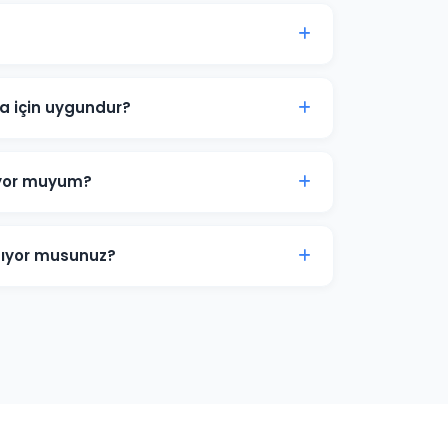
 aylık reklam bütçesi 2.000 TL'dir.
etsiz bütçe analizi sunuyoruz.
 için uygundur?
Yerel hizmet işletmeleri için Arama Ağı ve
rı, marka bilinirliği için Görüntülü Reklam
iyor muyum?
tediğiniz zaman duraklatabilir veya
amlar anında yayından kalkar ve bütçe
ıyor musunuz?
efon araması, form doldurma, satın alma ve
gle Ads dönüşüm izlemesini kuruyoruz.