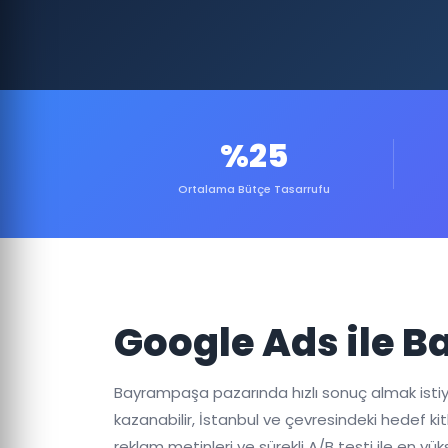
%25
Ortalama Bütçe Tasarrufu
Google Ads ile 
Bayrampaşa pazarında hızlı sonuç almak istiyo
kazanabilir, İstanbul ve çevresindeki hedef kit
reklam metinleri ve sürekli A/B testi ile en y