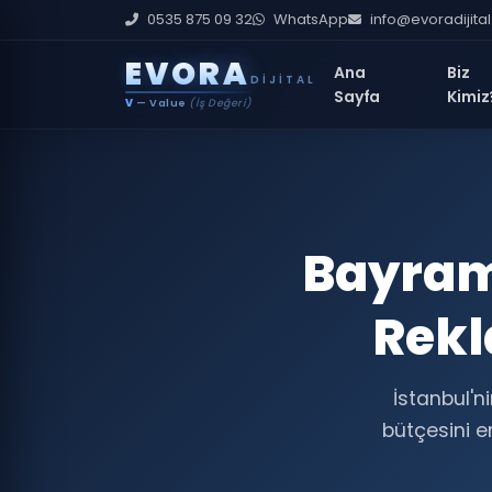
0535 875 09 32
WhatsApp
info@evoradijita
E
V
O
R
A
Ana
Biz
DIJITAL
Sayfa
Kimiz
V
— Value
(İş Değeri)
Bayram
Rekl
İstanbul'n
bütçesini en