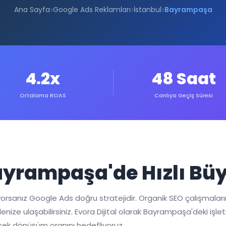
Ana Sayfa
Google Ads Reklamları
İstanbul
Bayrampaşa
4.2x
48 Saat
Ortalama ROAS
Canlıya Geçiş Süresi
Bayrampaşa'de Hızlı 
rsanız Google Ads doğru stratejidir. Organik SEO çalışmaları
lenize ulaşabilirsiniz. Evora Dijital olarak Bayrampaşa'deki işl
üksek dönüşüm oranını hedefliyoruz.