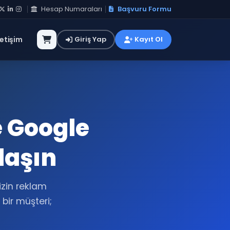
Hesap Numaraları
Başvuru Formu
letişim
Giriş Yap
Kayıt Ol
 Google
laşın
izin reklam
 bir müşteri;