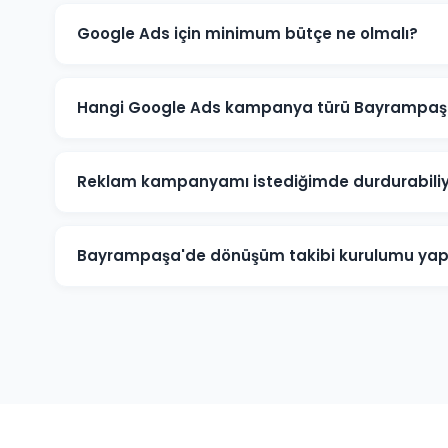
Google Ads için minimum bütçe ne olmalı?
Bayrampaşa'de anlamlı sonuçlar için önerilen minimum
Sektörünüz ve rekabete göre bu rakam değişebilir. Ücr
Hangi Google Ads kampanya türü Bayrampaşa
Bayrampaşa'deki işletme türünüze göre öneri değişir. 
Yerel Kampanyalar, e-ticaret için Alışveriş Kampanyala
Reklam kampanyamı istediğimde durdurabil
uygundur.
Evet. Bayrampaşa'deki Google Ads kampanyalarınızı is
sonlandırabilirsiniz. Kampanya durdurulduğunda rekl
Bayrampaşa'de dönüşüm takibi kurulumu yap
harcanmaz.
Kesinlikle. Bayrampaşa projelerimizin tamamında tel
diğer hedef dönüşümler için Google Analytics ve Goo