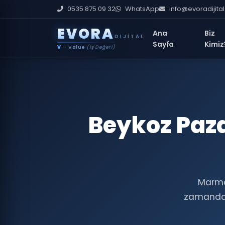
0535 875 09 32
WhatsApp
info@evoradijita
E
V
O
R
A
Ana
Biz
DIJITAL
Sayfa
Kimiz
O
— Optimization
(Performans İyileştirme)
Beykoz Paza
Marmar
zamanda,