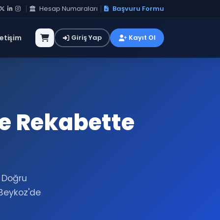
Hesap Numaraları
Başvuru Formu
letişim
Giriş Yap
Kayıt Ol
le Rekabette
. Doğru
Beykoz'de