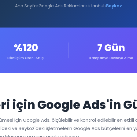
Ana Sayfa
Google Ads Reklamları
İstanbul
Beykoz
%120
7 Gün
Dönüşüm Oranı Artışı
Kampanya Devreye Alma
ri için Google Ads'in G
i için Google Ads, ölçülebilir ve kontrol edilebilir en etkili di
nbul'deki ve Beykoz'deki işletmelerin Google Ads bütçelerini e
ve Marmara pazarını analiz ediyoruz.