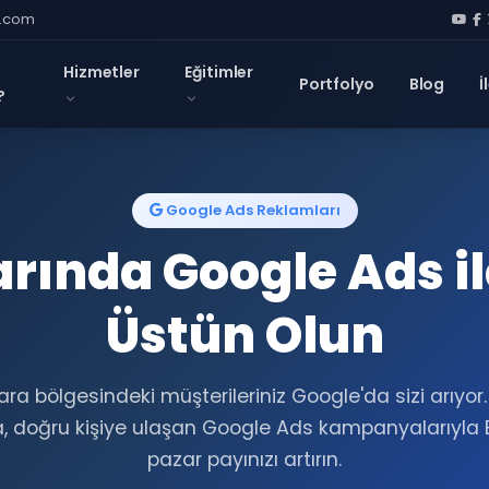
l.com
Hizmetler
Eğitimler
Portfolyo
Blog
İ
?
Google Ads Reklamları
rında Google Ads i
Üstün Olun
a bölgesindeki müşterileriniz Google'da sizi arıyor
 doğru kişiye ulaşan Google Ads kampanyalarıyla 
pazar payınızı artırın.