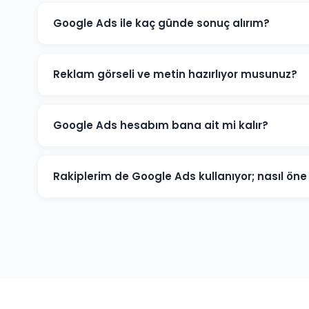
Google Ads ile kaç günde sonuç alırım?
Beykoz'de iyi optimize edilmiş bir Google Ads kampanya
ve dönüşümler üretmeye başlar. İlk ay veri toplama, i
Reklam görseli ve metin hazırlıyor musunuz?
Evet. Beykoz'deki müşterilerimiz için reklam metinleri,
tüm kreatif içerikleri üretiyoruz. İçerikler hedef kitlen
Google Ads hesabım bana ait mi kalır?
Kesinlikle. Beykoz'deki tüm projelerimizde hesap müşte
seviyesinde değil, reklam yöneticisi seviyesinde sağlanı
Rakiplerim de Google Ads kullanıyor; nasıl ö
tam kontrole sahip olursunuz.
Beykoz pazarında rakip analizi yaparak onların güçlü ve
anahtar kelimelere odaklanarak, daha iyi açılış sayfası
akıllıca yöneterek üstünlük sağlıyoruz.