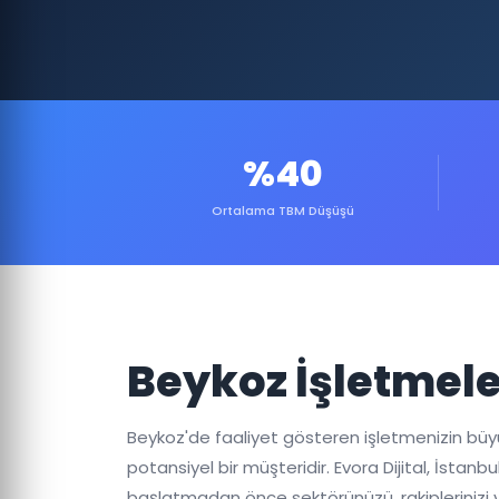
%40
Ortalama TBM Düşüşü
Beykoz İşletmele
Beykoz'de faaliyet gösteren işletmenizin büyümes
potansiyel bir müşteridir. Evora Dijital, İsta
başlatmadan önce sektörünüzü, rakiplerinizi 