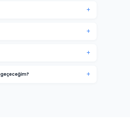
sı genellikle 7-14 gün içinde anlamlı trafik
kinci aydan itibaren optimizasyon yoğunlaşır.
 görsel tasarımlar ve video reklamlar dahil
ize ve sektörünüze özel hazırlanır.
rimize aittir. Ajans erişimi yönetici (admin)
r. İş ilişkisi sona erdiğinde hesap üzerinde
ne geçeceğim?
 zayıf yönlerini tespit ediyoruz. Boş niş
 deneyimi sunarak ve teklif stratejisini