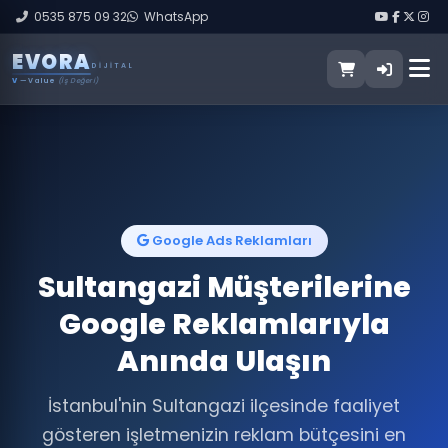
0535 875 09 32
WhatsApp
E
V
O
R
A
DIJITAL
V
— Value
(İş Değeri)
Google Ads Reklamları
Sultangazi Müşterilerine
Google Reklamlarıyla
Anında Ulaşın
İstanbul'nin Sultangazi ilçesinde faaliyet
gösteren işletmenizin reklam bütçesini en