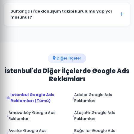
Evet. Sultangazi'deki Google Ads kampanyalarınızı
istediğiniz zaman duraklatabilir veya
Sultangazi'de dönüşüm takibi kurulumu yapıyor
sonlandırabilirsiniz. Kampanya durdurulduğunda
musunuz?
reklamlar anında yayından kalkar ve bütçe
Kesinlikle. Sultangazi projelerimizin tamamında
harcanmaz.
telefon araması, form doldurma, satın alma ve diğer
hedef dönüşümler için Google Analytics ve Google
Ads dönüşüm izlemesini kuruyoruz.
Diğer İlçeler
İstanbul'da Diğer İlçelerde Google Ads
Reklamları
İstanbul Google Ads
Adalar Google Ads
Reklamları (Tümü)
Reklamları
Arnavutköy Google Ads
Ataşehir Google Ads
Reklamları
Reklamları
Avcılar Google Ads
Bağcılar Google Ads