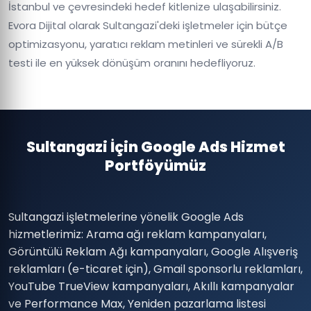
İstanbul ve çevresindeki hedef kitlenize ulaşabilirsiniz.
Evora Dijital olarak Sultangazi'deki işletmeler için bütçe
optimizasyonu, yaratıcı reklam metinleri ve sürekli A/B
testi ile en yüksek dönüşüm oranını hedefliyoruz.
Sultangazi İçin Google Ads Hizmet
Portföyümüz
Sultangazi işletmelerine yönelik Google Ads
hizmetlerimiz: Arama ağı reklam kampanyaları,
Görüntülü Reklam Ağı kampanyaları, Google Alışveriş
reklamları (e-ticaret için), Gmail sponsorlu reklamları,
YouTube TrueView kampanyaları, Akıllı kampanyalar
ve Performance Max, Yeniden pazarlama listesi