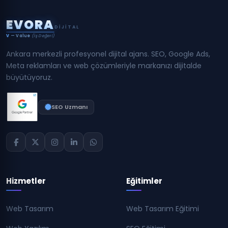
E
V
O
R
A
DIJITAL
V
— Value
(İş Değeri)
Ankara merkezli profesyonel dijital ajans. SEO, Google Ads,
Meta reklamları ve web çözümleriyle markanızı dijitalde
büyütüyoruz.
SEO Uzmanı
Hizmetler
Eğitimler
Web Tasarım
Web Tasarım Eğitimi