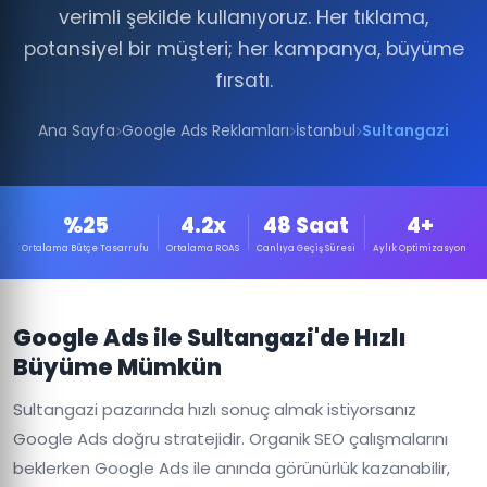
verimli şekilde kullanıyoruz. Her tıklama,
potansiyel bir müşteri; her kampanya, büyüme
fırsatı.
Ana Sayfa
Google Ads Reklamları
İstanbul
Sultangazi
%25
4.2x
48 Saat
4+
Ortalama Bütçe Tasarrufu
Ortalama ROAS
Canlıya Geçiş Süresi
Aylık Optimizasyon
Google Ads ile Sultangazi'de Hızlı
Büyüme Mümkün
Sultangazi pazarında hızlı sonuç almak istiyorsanız
Google Ads doğru stratejidir. Organik SEO çalışmalarını
beklerken Google Ads ile anında görünürlük kazanabilir,