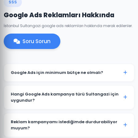
SSS
Google Ads Reklamları Hakkında
İstanbul Sultangazi google ads reklamları hakkında merak edilenler.
Soru Sorun
Google Ads için minimum bütçe ne olmalı?
Sultangazi'de anlamlı sonuçlar için önerilen minimum
aylık reklam bütçesi 2.000 TL'dir. Sektörünüz ve
Hangi Google Ads kampanya türü Sultangazi için
rekabete göre bu rakam değişebilir. Ücretsiz bütçe
uygundur?
analizi sunuyoruz.
Sultangazi'deki işletme türünüze göre öneri değişir.
Yerel hizmet işletmeleri için Arama Ağı ve Yerel
Reklam kampanyamı istediğimde durdurabiliyor
Kampanyalar, e-ticaret için Alışveriş Kampanyaları,
muyum?
marka bilinirliği için Görüntülü Reklam uygundur.