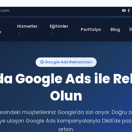
l.com
Hizmetler
Eğitimler
Portfolyo
Blog
İ
?
Google Ads Reklamları
nda Google Ads ile R
Olun
esindeki müşterileriniz Google'da sizi arıyor. Doğru
iye ulaşan Google Ads kampanyalarıyla Dikili'de paza
artırın.