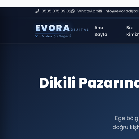
0535 875 09 32
WhatsApp
info@evoradijita
E
V
O
R
A
Ana
Biz
DIJITAL
Sayfa
Kimiz
V
— Value
(İş Değeri)
Dikili Pazarı
Ege bölg
doğru kiş