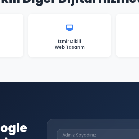
İzmir Dikili
Web Tasarım
oogle
çin