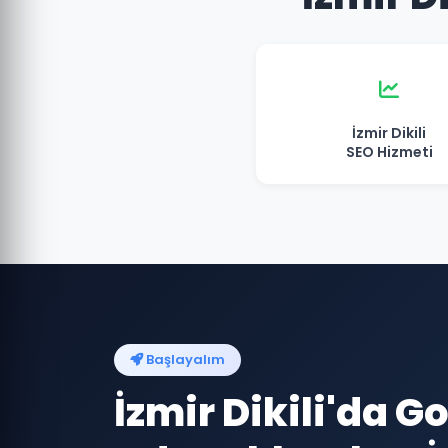
İzmir Dikili
SEO Hizmeti
Başlayalım
İzmir Dikili'da G
Ads Reklamları İ