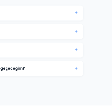
ı genellikle 7-14 gün içinde anlamlı trafik ve
ci aydan itibaren optimizasyon yoğunlaşır.
görsel tasarımlar ve video reklamlar dahil tüm
e sektörünüze özel hazırlanır.
mize aittir. Ajans erişimi yönetici (admin)
r. İş ilişkisi sona erdiğinde hesap üzerinde
ne geçeceğim?
zayıf yönlerini tespit ediyoruz. Boş niş anahtar
sunarak ve teklif stratejisini akıllıca