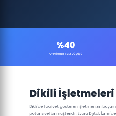
%40
Ortalama TBM Düşüşü
Dikili İşletmeler
Dikili'de faaliyet gösteren işletmenizin büyümesi
potansiyel bir müşteridir. Evora Dijital, İzmir
başlatmadan önce sektörünüzü, rakiplerinizi v