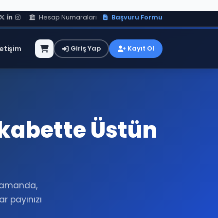
Hesap Numaraları
Başvuru Formu
letişim
Giriş Yap
Kayıt Ol
ekabette Üstün
 zamanda,
r payınızı