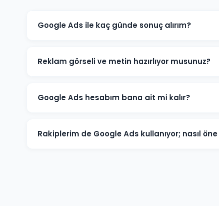
Google Ads ile kaç günde sonuç alırım?
Dikili'de iyi optimize edilmiş bir Google Ads kampanyas
dönüşümler üretmeye başlar. İlk ay veri toplama, ikin
Reklam görseli ve metin hazırlıyor musunuz?
Evet. Dikili'deki müşterilerimiz için reklam metinleri, 
kreatif içerikleri üretiyoruz. İçerikler hedef kitlenize v
Google Ads hesabım bana ait mi kalır?
Kesinlikle. Dikili'deki tüm projelerimizde hesap müşteri
seviyesinde değil, reklam yöneticisi seviyesinde sağlanı
Rakiplerim de Google Ads kullanıyor; nasıl ö
tam kontrole sahip olursunuz.
Dikili pazarında rakip analizi yaparak onların güçlü ve 
kelimelere odaklanarak, daha iyi açılış sayfası deneyimi 
yöneterek üstünlük sağlıyoruz.