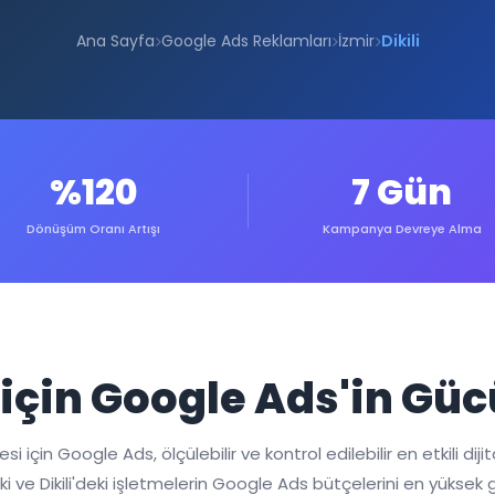
Ana Sayfa
Google Ads Reklamları
İzmir
Dikili
%120
7 Gün
Dönüşüm Oranı Artışı
Kampanya Devreye Alma
i için Google Ads'in Güc
 için Google Ads, ölçülebilir ve kontrol edilebilir en etkili dijit
'deki ve Dikili'deki işletmelerin Google Ads bütçelerini en yük
e Ege pazarını analiz ediyoruz.